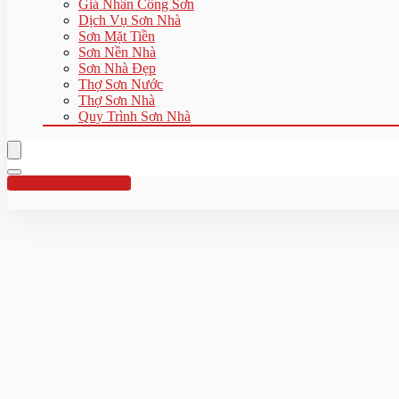
Giá Nhân Công Sơn
Dịch Vụ Sơn Nhà
Sơn Mặt Tiền
Sơn Nền Nhà
Sơn Nhà Đẹp
Thợ Sơn Nước
Thợ Sơn Nhà
Quy Trình Sơn Nhà
Hotline:0961 894 472