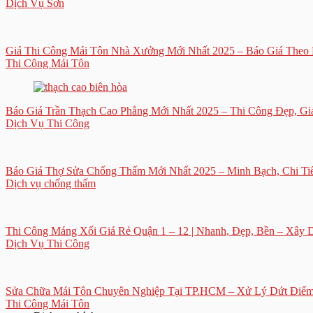
Dịch Vụ Sơn
Giá Thi Công Mái Tôn Nhà Xưởng Mới Nhất 2025 – Báo Giá Theo 
Thi Công Mái Tôn
Báo Giá Trần Thạch Cao Phẳng Mới Nhất 2025 – Thi Công Đẹp, Gi
Dịch Vụ Thi Công
Báo Giá Thợ Sửa Chống Thấm Mới Nhất 2025 – Minh Bạch, Chi Tiế
Dịch vụ chống thấm
Thi Công Máng Xối Giá Rẻ Quận 1 – 12 | Nhanh, Đẹp, Bền – Xây 
Dịch Vụ Thi Công
Sửa Chữa Mái Tôn Chuyên Nghiệp Tại TP.HCM – Xử Lý Dứt Điểm 
Thi Công Mái Tôn