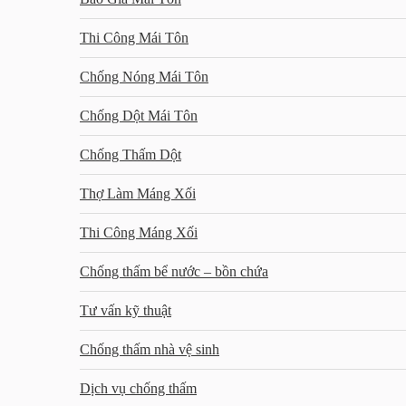
Thi Công Mái Tôn
Chống Nóng Mái Tôn
Chống Dột Mái Tôn
Chống Thấm Dột
Thợ Làm Máng Xối
Thi Công Máng Xối
Chống thấm bể nước – bồn chứa
Tư vấn kỹ thuật
Chống thấm nhà vệ sinh
Dịch vụ chống thấm