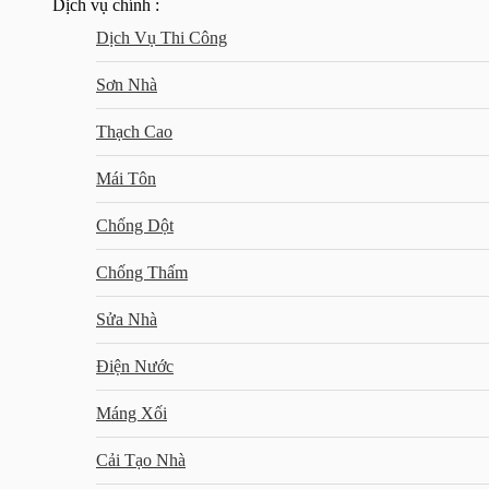
Dịch vụ chính :
Dịch Vụ Thi Công
Sơn Nhà
Thạch Cao
Mái Tôn
Chống Dột
Chống Thấm
Sửa Nhà
Điện Nước
Máng Xối
Cải Tạo Nhà