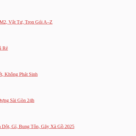
M2, Vật Tư, Trọn Gói A–Z
á Rẻ
t, Không Phát Sinh
Dựng Sài Gòn 24h
Dột, Gỉ, Bung Tôn, Gãy Xà Gồ 2025