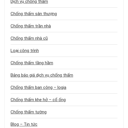
Dịch vụ chống thấm
Chống thấm sân thượng
Chống thấm trần nhà
Chống thấm nhà cũ
Loại công trình
Chống thấm tầng hầm
Bảng báo giá dịch vụ chống thấm
Chống thấm ban công – logia
Chống thấm khe hở – cổ ống
Chống thấm tường
Blog – Tin tức