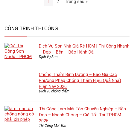
1
2
Trang sau »
CÔNG TRÌNH THI CÔNG
Dịch Vụ Sơn Nhà Giá Rẻ HCM | Thi Công Nhanh
– Đẹp – Bền – Bảo Hành Dài
Dịch Vụ Sơn
Chống Thấm Bình Dương – Báo Giá Các
Phương Pháp Chống Thấm Hiệu Quả Nhất
Hiện Nay 2026
Dịch vụ chống thấm
Thi Công Làm Mái Tôn Chuyên Nghiệp – Bền
Đẹp – Nhanh Chóng – Giá Tốt Tại TP.HCM
2025
Thi Công Mái Tôn