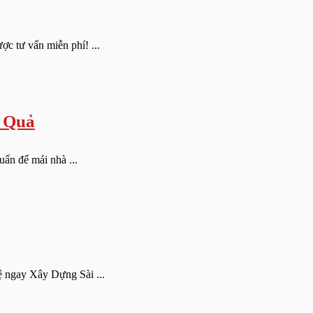
c tư vấn miễn phí! ...
u Quả
uẩn để mái nhà ...
hệ ngay Xây Dựng Sài ...