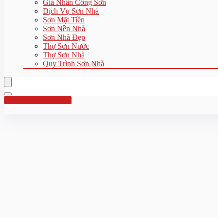
Giá Nhân Công Sơn
Dịch Vụ Sơn Nhà
Sơn Mặt Tiền
Sơn Nền Nhà
Sơn Nhà Đẹp
Thợ Sơn Nước
Thợ Sơn Nhà
Quy Trình Sơn Nhà
Hotline:0961 894 472