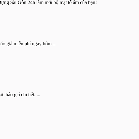
y Dựng Sài Gòn 24h làm mới bộ mặt tổ ấm của bạn!
áo giá miễn phí ngay hôm ...
báo giá chi tiết. ...