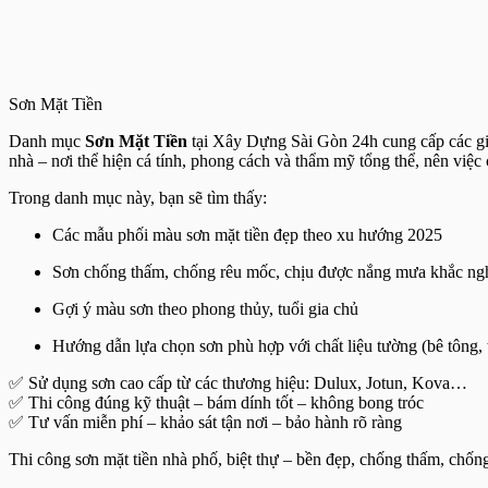
Sơn Mặt Tiền
Danh mục
Sơn Mặt Tiền
tại Xây Dựng Sài Gòn 24h cung cấp các giải
nhà – nơi thể hiện cá tính, phong cách và thẩm mỹ tổng thể, nên việc
Trong danh mục này, bạn sẽ tìm thấy:
Các mẫu phối màu sơn mặt tiền đẹp theo xu hướng 2025
Sơn chống thấm, chống rêu mốc, chịu được nắng mưa khắc ngh
Gợi ý màu sơn theo phong thủy, tuổi gia chủ
Hướng dẫn lựa chọn sơn phù hợp với chất liệu tường (bê tông
✅ Sử dụng sơn cao cấp từ các thương hiệu: Dulux, Jotun, Kova…
✅ Thi công đúng kỹ thuật – bám dính tốt – không bong tróc
✅ Tư vấn miễn phí – khảo sát tận nơi – bảo hành rõ ràng
Thi công sơn mặt tiền nhà phố, biệt thự – bền đẹp, chống thấm, chốn