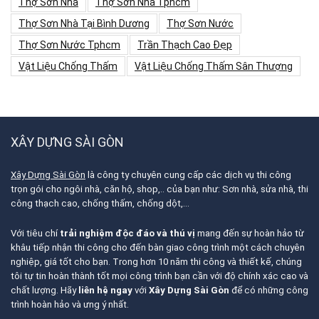
Thợ Sơn Nhà
Thợ Sơn Nhà Tphcm
Thợ Sơn Nhà Tại Bình Dương
Thợ Sơn Nước
Thợ Sơn Nước Tphcm
Trần Thạch Cao Đẹp
Vật Liệu Chống Thấm
Vật Liệu Chống Thấm Sân Thượng
XÂY DỰNG SÀI GÒN
Xây Dựng Sài Gòn
là công ty chuyên cung cấp các dịch vụ thi công
trọn gói cho ngôi nhà, căn hộ, shop,.. của bạn như: Sơn nhà, sửa nhà, thi
công thạch cao, chống thấm, chống dột,…
Với tiêu chí
trải nghiệm độc đáo và thú vị
mang đến sự hoàn hảo từ
khâu tiếp nhận thi công cho đến bàn giao công trình một cách chuyên
nghiệp, giá tốt cho bạn. Trong hơn 10 năm thi công và thiết kế, chúng
tôi tự tin hoàn thành tốt mọi công trình bạn cần với độ chính xác cao và
chất lượng. Hãy
liên hệ ngay
với
Xây Dựng Sài Gòn
để có những công
trình hoàn hảo và ưng ý nhất.