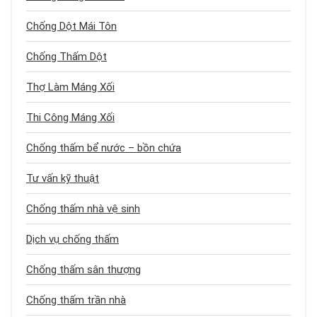
Chống Dột Mái Tôn
Chống Thấm Dột
Thợ Làm Máng Xối
Thi Công Máng Xối
Chống thấm bể nước – bồn chứa
Tư vấn kỹ thuật
Chống thấm nhà vệ sinh
Dịch vụ chống thấm
Chống thấm sân thượng
Chống thấm trần nhà