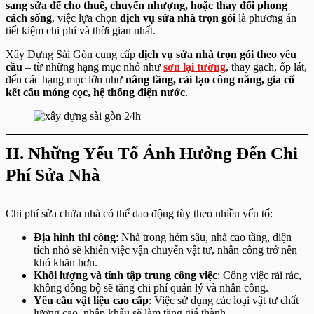
sang sửa để cho thuê, chuyển nhượng, hoặc thay đổi phong
cách sống
, việc lựa chọn
dịch vụ sửa nhà trọn gói
là phương án
tiết kiệm chi phí và thời gian nhất.
Xây Dựng Sài Gòn cung cấp
dịch vụ sửa nhà trọn gói theo yêu
cầu
– từ những hạng mục nhỏ như
sơn lại tường
, thay gạch, ốp lát,
đến các hạng mục lớn như
nâng tầng, cải tạo công năng, gia cố
kết cấu móng cọc, hệ thống điện nước
.
II. Những Yếu Tố Ảnh Hưởng Đến Chi
Phí Sửa Nhà
Chi phí sửa chữa nhà có thể dao động tùy theo nhiều yếu tố:
Địa hình thi công
: Nhà trong hẻm sâu, nhà cao tầng, diện
tích nhỏ sẽ khiến việc vận chuyển vật tư, nhân công trở nên
khó khăn hơn.
Khối lượng và tính tập trung công việc
: Công việc rải rác,
không đồng bộ sẽ tăng chi phí quản lý và nhân công.
Yêu cầu vật liệu cao cấp
: Việc sử dụng các loại vật tư chất
lượng cao, nhập khẩu sẽ làm tăng giá thành.