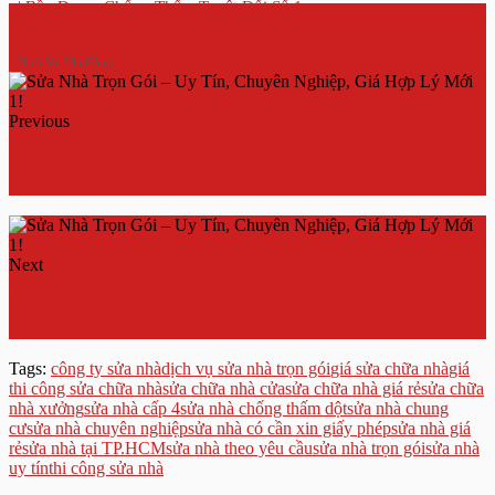
| Bền Đẹp – Chống Thấm Tuyệt Đối Số 1
Dịch Vụ Thi Công
Previous
Thi Công Chống Thấm Giá Rẻ - Dịch Vụ Trọn Gói
2025
Next
Chống Dột Mái Tôn Tại Tp HCM - Thi Công Nhanh
Rẻ Số 1
Tags:
công ty sửa nhà
dịch vụ sửa nhà trọn gói
giá sửa chữa nhà
giá
thi công sửa chữa nhà
sửa chữa nhà cửa
sửa chữa nhà giá rẻ
sửa chữa
nhà xưởng
sửa nhà cấp 4
sửa nhà chống thấm dột
sửa nhà chung
cư
sửa nhà chuyên nghiệp
sửa nhà có cần xin giấy phép
sửa nhà giá
rẻ
sửa nhà tại TP.HCM
sửa nhà theo yêu cầu
sửa nhà trọn gói
sửa nhà
uy tín
thi công sửa nhà