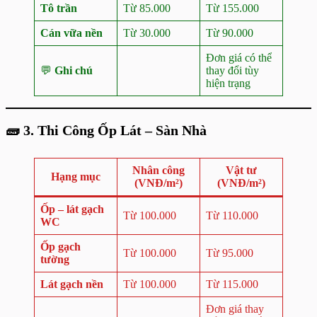
Tô trần
Từ 85.000
Từ 155.000
Cán vữa nền
Từ 30.000
Từ 90.000
Đơn giá có thể
💬
Ghi chú
thay đổi tùy
hiện trạng
🧱
3. Thi Công Ốp Lát – Sàn Nhà
Nhân công
Vật tư
Hạng mục
(VNĐ/m²)
(VNĐ/m²)
Ốp – lát gạch
Từ 100.000
Từ 110.000
WC
Ốp gạch
Từ 100.000
Từ 95.000
tường
Lát gạch nền
Từ 100.000
Từ 115.000
Đơn giá thay