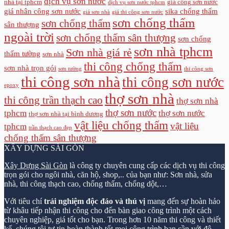
dịch vụ sơn nước
nhà tại tphcm
giá công sơn nước
dịch vụ sơn nước tphcm
giá nhân công sơn nước
sika chống thấm
giá sơn nhà
giá thi công sơn nước
sơn chống thấm
sơn chống thấm
sân thượng
ngoài trời
sơn chống thấm sân thượng
sơn chống
sơn nhà tphcm
Sơn nhà giá rẻ
thấm tường
sơn nhà
thi công chống thấm
sơn nhà trọn gói
sơn tường
thi công sơn
thi công sơn nhà
thi công sơn nước
epoxy
thợ sơn nhà
thi công trần thạch cao
thợ sơn nhà
thợ sơn nước
tphcm
thợ sơn nước
thợ sơn nhà tại bình dương
vật liệu chống thấm
vật liệu
tphcm
trần thạch cao đẹp
chống thấm sân thượng
XÂY DỰNG SÀI GÒN
Xây Dựng Sài Gòn
là công ty chuyên cung cấp các dịch vụ thi công
trọn gói cho ngôi nhà, căn hộ, shop,.. của bạn như: Sơn nhà, sửa
nhà, thi công thạch cao, chống thấm, chống dột,…
Với tiêu chí
trải nghiệm độc đáo và thú vị
mang đến sự hoàn hảo
từ khâu tiếp nhận thi công cho đến bàn giao công trình một cách
chuyên nghiệp, giá tốt cho bạn. Trong hơn 10 năm thi công và thiết
kế, chúng tôi tự tin hoàn thành tốt mọi công trình bạn cần với độ