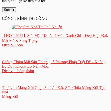
lần bình luận kế tiếp của tôi.
CÔNG TRÌNH THI CÔNG
【HOT 2025】Sơn Mặt Tiền Nhà Màu Xanh Ghi – Đẹp Hiện Đại,
Mát Mẻ & Sang Trọng
Dịch Vụ Sơn
Chống Thấm Mái Sân Thượng: 5 Phương Pháp Triệt Để – Không
Lo Dột, Không Lo Nấm Mốc
Dịch vụ chống thấm
Thợ Làm Máng Xối Quận 3 – Lắp Đặt, Sửa Chữa Máng Xối Tận
Nơi
Máng Xối