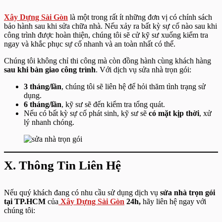
Xây Dựng Sài Gòn
là một trong rất ít những đơn vị có chính sách
bảo hành sau khi sửa chữa nhà. Nếu xảy ra bất kỳ sự cố nào sau khi
công trình được hoàn thiện, chúng tôi sẽ cử kỹ sư xuống kiểm tra
ngay và khắc phục sự cố nhanh và an toàn nhất có thể.
Chúng tôi không chỉ thi công mà còn đồng hành cùng khách hàng
sau khi bàn giao công trình
. Với dịch vụ sửa nhà trọn gói:
3 tháng/lần
, chúng tôi sẽ liên hệ để hỏi thăm tình trạng sử
dụng.
6 tháng/lần
, kỹ sư sẽ đến kiểm tra tổng quát.
Nếu có bất kỳ sự cố phát sinh, kỹ sư sẽ
có mặt kịp thời
, xử
lý nhanh chóng.
X. Thông Tin Liên Hệ
Nếu quý khách đang có nhu cầu sử dụng dịch vụ
sửa nhà trọn gói
tại TP.HCM
của
Xây Dựng Sài Gòn
24h,
hãy liên hệ ngay với
chúng tôi: