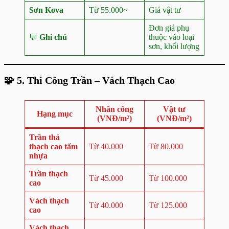
Sơn Kova
Từ 55.000~
Giá vật tư
Đơn giá phụ
💬
Ghi chú
thuộc vào loại
sơn, khối lượng
🧩
5. Thi Công Trần – Vách Thạch Cao
Nhân công
Vật tư
Hạng mục
(VNĐ/m²)
(VNĐ/m²)
Trần thả
thạch cao tấm
Từ 40.000
Từ 80.000
nhựa
Trần thạch
Từ 45.000
Từ 100.000
cao
Vách thạch
Từ 40.000
Từ 125.000
cao
Vách thạch