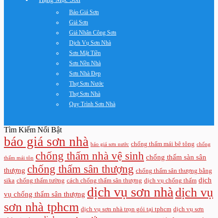
Báo Giá Sơn
Giá Sơn
Giá Nhân Công Sơn
Dịch Vụ Sơn Nhà
Sơn Mặt Tiền
Sơn Nền Nhà
Sơn Nhà Đẹp
Thợ Sơn Nước
Thợ Sơn Nhà
Quy Trình Sơn Nhà
Tìm Kiếm Nổi Bật
báo giá sơn nhà
chống thấm mái bê tông
báo giá sơn nước
chống
chống thấm nhà vệ sinh
chống thấm sàn sân
thấm mái tôn
chống thấm sân thượng
thượng
chống thấm sân thượng bằng
dịch
sika
chống thấm tường
cách chống thấm sân thượng
dịch vụ chống thấm
dịch vụ sơn nhà
dịch vụ
vụ chống thấm sân thượng
sơn nhà tphcm
dịch vụ sơn nhà trọn gói tại tphcm
dịch vụ sơn