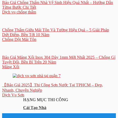
Báo Giá Chống Thấm Nhà Vệ Sinh Hiệu Quả Nhất – Hướng Dẫn
Từng Bước Chi Tiết
Dịch vụ chống thấm
Chống Thấm Giữa Mái Tôn Và Tường Hiệu Quả – 5 Giải Pháp
Dứt Điểm, Bền Tới 10 Năm
Chống Dột Mái Tôn
Báo Giá Máng Xối Inox 304 Dày 1mm Mới Nhất 2025 – Chống Gỉ
Tuyệt Đối, Bền Bỉ Trên 20 Năm
Máng Xối
【Báo Giá 2025】Thi Công Sơn Nước Tại TPHCM – Đẹp,
Nhanh, Chuyên Nghiệp
Dịch Vụ Sơn
HẠNG MỤC THI CÔNG
Cải Tạo Nhà