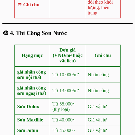
đổi theo khối
💬
Ghi chú
lượng, hiện
trạng
🎨
4. Thi Công Sơn Nước
Đơn giá
Hạng mục
(VNĐ/m² hoặc
Ghi chú
vật liệu)
giá nhân công
Từ 10.000/m²
Nhân công
sơn nội thất
giá nhân công
Từ 13.000/m²
Nhân công
sơn
ngoại thất
Từ 55.000~
Sơn Dulux
Giá vật tư
(tùy loại)
Sơn Maxilite
Từ 40.000~
Giá vật tư
Sơn Jotun
Từ 45.000~
Giá vật tư