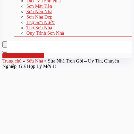
Dịch Vụ Sơn Nhà
Sơn Mặt Tiền
Sơn Nền Nhà
Sơn Nhà Đẹp
Thợ Sơn Nước
Thợ Sơn Nhà
Quy Trình Sơn Nhà
Hotline:0961 894 472
Trang chủ
»
Sửa Nhà
»
Sửa Nhà Trọn Gói – Uy Tín, Chuyên
Nghiệp, Giá Hợp Lý Mới 1!