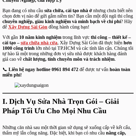
Chuyên Nghiệp, Giá Hợp Lý
Bạn đang có nhu cầu
sửa chữa, cải tạo nhà ở
nhưng chưa biết nên
chọn đơn vị nào để gửi gắm niềm tin? Bạn cần một đội ngũ thi công
chuyên nghiệp, giàu kinh nghiệm và minh bạch về chi phí
? Hãy
để
Xây Dựng Sài Gòn
đồng hành cùng bạn!
Với gần
10 năm kinh nghiệm
trong lĩnh vực
thi công – thiết kế –
cải tạo –
sửa chữa nhà cửa
, Xây Dựng Sài Gòn đã thực hiện
hơn
1000 công trình
lớn nhỏ tại TP.HCM và các tỉnh lân cận. Chúng tôi
tự hào là một trong những đơn vị sửa nhà được khách hàng đánh
giá cao về
chất lượng, tính chuyên môn và trách nhiệm
.
📞
Liên hệ ngay hotline 0961 894 472
để được tư vấn
hoàn toàn
miễn phí
!
I. Dịch Vụ Sửa Nhà Trọn Gói – Giải
Pháp Tối Ưu Cho Mọi Nhu Cầu
Những căn nhà sau một thời gian sử dụng sẽ xuống cấp về kết cấu,
thẩm mỹ lẫn công năng. Đặc biệt, khi bạn có nhu cầu
nâng cấp,