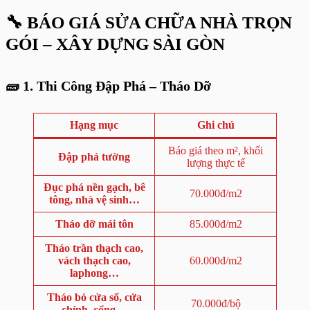
🔧
BÁO GIÁ SỬA CHỮA NHÀ TRỌN
GÓI – XÂY DỰNG SÀI GÒN
🧱 1. Thi Công Đập Phá – Tháo Dỡ
Hạng mục
Ghi chú
Báo giá theo m², khối
Đập phá tường
lượng thực tế
Đục phá nền gạch, bê
70.000đ/m2
tông, nhà vệ sinh…
Tháo dỡ mái tôn
85.000đ/m2
Tháo trần thạch cao,
vách thạch cao,
60.000đ/m2
laphong…
Tháo bỏ cửa sổ, cửa
70.000đ/bộ
chính, cổng…