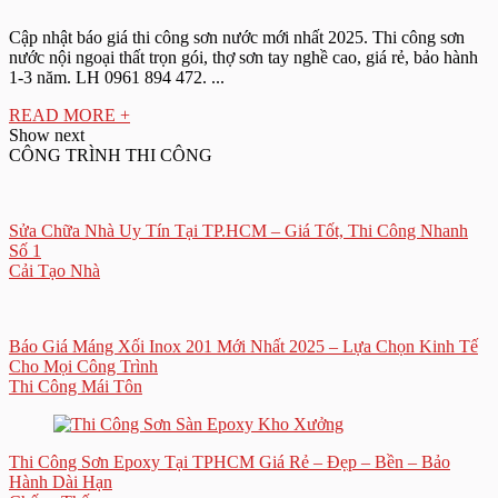
Cập nhật báo giá thi công sơn nước mới nhất 2025. Thi công sơn
nước nội ngoại thất trọn gói, thợ sơn tay nghề cao, giá rẻ, bảo hành
1-3 năm. LH 0961 894 472. ...
READ MORE +
Show next
CÔNG TRÌNH THI CÔNG
Sửa Chữa Nhà Uy Tín Tại TP.HCM – Giá Tốt, Thi Công Nhanh
Số 1
Cải Tạo Nhà
Báo Giá Máng Xối Inox 201 Mới Nhất 2025 – Lựa Chọn Kinh Tế
Cho Mọi Công Trình
Thi Công Mái Tôn
Thi Công Sơn Epoxy Tại TPHCM Giá Rẻ – Đẹp – Bền – Bảo
Hành Dài Hạn