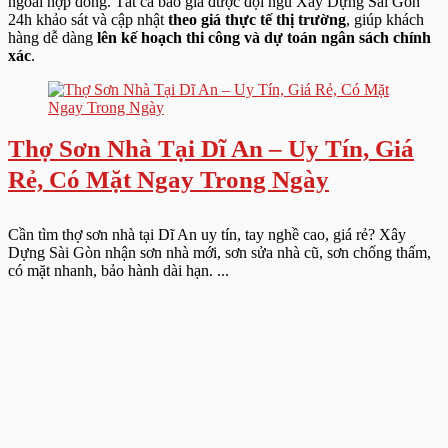
ngoài hợp đồng. Tất cả báo giá được đội ngũ Xây Dựng Sài Gòn
24h khảo sát và cập nhật
theo giá thực tế thị trường
, giúp khách
hàng dễ dàng
lên kế hoạch thi công và dự toán ngân sách chính
xác
.
Thợ Sơn Nhà Tại Dĩ An – Uy Tín, Giá
Rẻ, Có Mặt Ngay Trong Ngày
Cần tìm thợ sơn nhà tại Dĩ An uy tín, tay nghề cao, giá rẻ? Xây
Dựng Sài Gòn nhận sơn nhà mới, sơn sửa nhà cũ, sơn chống thấm,
có mặt nhanh, bảo hành dài hạn. ...