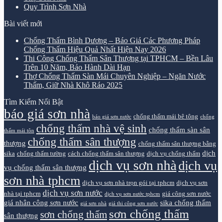
Quy Trình Sơn Nhà
Bài viết mới
Chống Thấm Bình Dương – Báo Giá Các Phương Pháp
Chống Thấm Hiệu Quả Nhất Hiện Nay 2026
Thi Công Chống Thấm Sân Thượng tại TPHCM – Bền Lâu
Trên 10 Năm, Bảo Hành Dài Hạn
Thợ Chống Thấm Sàn Mái Chuyên Nghiệp – Ngăn Nước
Thấm, Giữ Nhà Khô Ráo 2025
Tìm Kiếm Nổi Bật
báo giá sơn nhà
chống thấm mái bê tông
báo giá sơn nước
chống
chống thấm nhà vệ sinh
chống thấm sàn sân
thấm mái tôn
chống thấm sân thượng
thượng
chống thấm sân thượng bằng
dịch
sika
chống thấm tường
cách chống thấm sân thượng
dịch vụ chống thấm
dịch vụ sơn nhà
dịch vụ
vụ chống thấm sân thượng
sơn nhà tphcm
dịch vụ sơn nhà trọn gói tại tphcm
dịch vụ sơn
dịch vụ sơn nước
nhà tại tphcm
giá công sơn nước
dịch vụ sơn nước tphcm
giá nhân công sơn nước
sika chống thấm
giá sơn nhà
giá thi công sơn nước
sơn chống thấm
sơn chống thấm
sân thượng