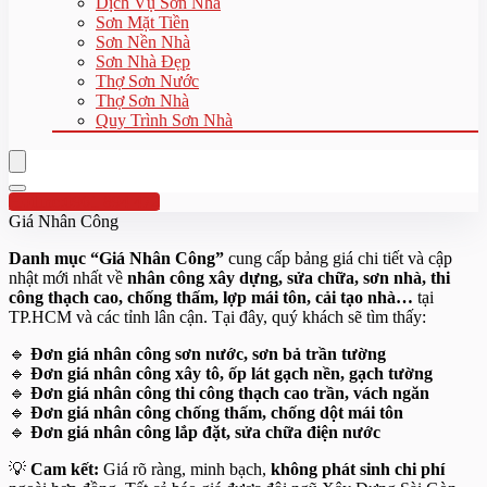
Dịch Vụ Sơn Nhà
Sơn Mặt Tiền
Sơn Nền Nhà
Sơn Nhà Đẹp
Thợ Sơn Nước
Thợ Sơn Nhà
Quy Trình Sơn Nhà
Hotline:0961 894 472
Giá Nhân Công
Danh mục “Giá Nhân Công”
cung cấp bảng giá chi tiết và cập
nhật mới nhất về
nhân công xây dựng, sửa chữa, sơn nhà, thi
công thạch cao, chống thấm, lợp mái tôn, cải tạo nhà…
tại
TP.HCM và các tỉnh lân cận. Tại đây, quý khách sẽ tìm thấy:
🔹
Đơn giá nhân công sơn nước, sơn bả trần tường
🔹
Đơn giá nhân công xây tô, ốp lát gạch nền, gạch tường
🔹
Đơn giá nhân công thi công thạch cao trần, vách ngăn
🔹
Đơn giá nhân công chống thấm, chống dột mái tôn
🔹
Đơn giá nhân công lắp đặt, sửa chữa điện nước
💡
Cam kết:
Giá rõ ràng, minh bạch,
không phát sinh chi phí