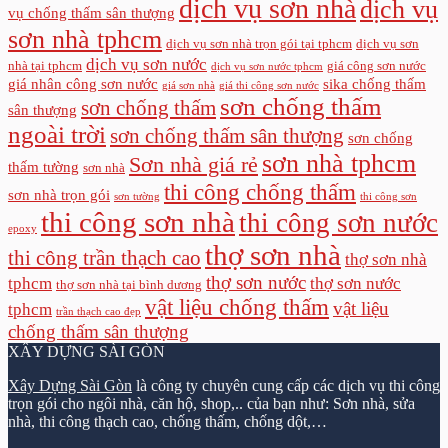
dịch vụ sơn nhà
dịch vụ
vụ chống thấm sân thượng
sơn nhà tphcm
dịch vụ sơn nhà trọn gói tại tphcm
dịch vụ sơn
dịch vụ sơn nước
nhà tại tphcm
giá công sơn nước
dịch vụ sơn nước tphcm
giá nhân công sơn nước
sika chống thấm
giá sơn nhà
giá thi công sơn nước
sơn chống thấm
sơn chống thấm
sân thượng
ngoài trời
sơn chống thấm sân thượng
sơn chống
sơn nhà tphcm
Sơn nhà giá rẻ
thấm tường
sơn nhà
thi công chống thấm
sơn nhà trọn gói
sơn tường
thi công sơn
thi công sơn nhà
thi công sơn nước
epoxy
thợ sơn nhà
thi công trần thạch cao
thợ sơn nhà
thợ sơn nước
tphcm
thợ sơn nước
thợ sơn nhà tại bình dương
vật liệu chống thấm
vật liệu
tphcm
trần thạch cao đẹp
chống thấm sân thượng
XÂY DỰNG SÀI GÒN
Xây Dựng Sài Gòn
là công ty chuyên cung cấp các dịch vụ thi công
trọn gói cho ngôi nhà, căn hộ, shop,.. của bạn như: Sơn nhà, sửa
nhà, thi công thạch cao, chống thấm, chống dột,…