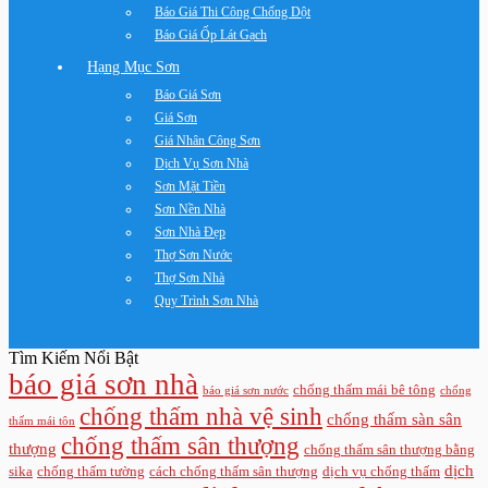
Báo Giá Thi Công Chống Dột
Báo Giá Ốp Lát Gạch
Hạng Mục Sơn
Báo Giá Sơn
Giá Sơn
Giá Nhân Công Sơn
Dịch Vụ Sơn Nhà
Sơn Mặt Tiền
Sơn Nền Nhà
Sơn Nhà Đẹp
Thợ Sơn Nước
Thợ Sơn Nhà
Quy Trình Sơn Nhà
Tìm Kiếm Nổi Bật
báo giá sơn nhà
chống thấm mái bê tông
báo giá sơn nước
chống
chống thấm nhà vệ sinh
chống thấm sàn sân
thấm mái tôn
chống thấm sân thượng
thượng
chống thấm sân thượng bằng
dịch
sika
chống thấm tường
cách chống thấm sân thượng
dịch vụ chống thấm