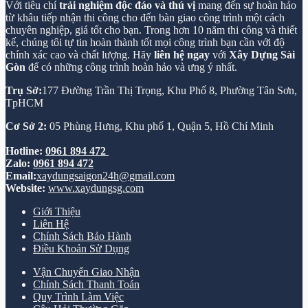
Với tiêu chí
trải nghiệm độc đáo và thú vị
mang đến sự hoàn hảo
từ khâu tiếp nhận thi công cho đến bàn giao công trình một cách
chuyên nghiệp, giá tốt cho bạn. Trong hơn 10 năm thi công và thiết
kế, chúng tôi tự tin hoàn thành tốt mọi công trình bạn cần với độ
chính xác cao và chất lượng. Hãy
liên hệ ngay
với
Xây Dựng Sài
Gòn
để có những công trình hoàn hảo và ưng ý nhất.
Trụ Sở:
177 Đường Trần Thị Trọng, Khu Phố 8, Phường Tân Sơn,
TpHCM
Cơ Sở 2:
05 Phùng Hưng, Khu phố 1, Quận 5, Hồ Chí Minh
Hotline:
0961 894 472
Zalo:
0961 894 472
Email:
xaydungsaigon24h@gmail.com
Website:
www.xaydungsg.com
Giới Thiệu
Liên Hệ
Chính Sách Bảo Hành
Điều Khoản Sử Dụng
Vận Chuyển Giao Nhận
Chính Sách Thanh Toán
Quy Trình Làm Việc