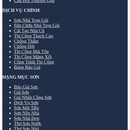
Câu Hỏi Thường Gặp
DỊCH VỤ CHÍNH
Sơn Nhà Trọn Gói
Sửa Chữa Nhà Trọn Gói
Cải Tạo Nhà Cũ
Thi Công Thạch Cao
Chống Thấm
Chống Dột
Thi Công Mái Tôn
Thi Công Máng Xối
Công Trình Thi Công
Bảng Báo Giá
HẠNG MỤC SƠN
Báo Giá Sơn
Giá Sơn
Giá Nhân Công Sơn
Dịch Vụ Sơn
Sơn Mặt Tiền
Sơn Nền Nhà
Sơn Nhà Đẹp
Thợ Sơn Nước
Thợ Sơn Nhà