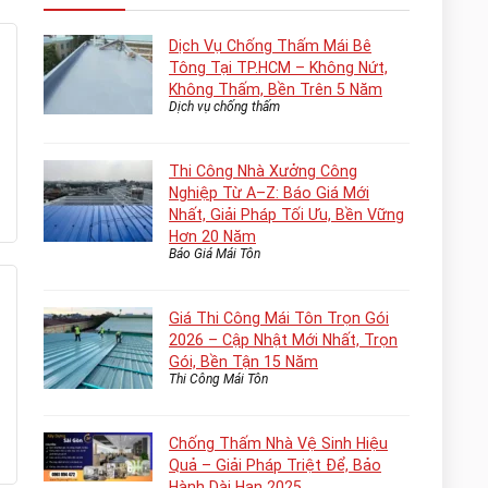
Dịch Vụ Chống Thấm Mái Bê
Tông Tại TP.HCM – Không Nứt,
Không Thấm, Bền Trên 5 Năm
Dịch vụ chống thấm
Thi Công Nhà Xưởng Công
Nghiệp Từ A–Z: Báo Giá Mới
Nhất, Giải Pháp Tối Ưu, Bền Vững
Hơn 20 Năm
Báo Giá Mái Tôn
Giá Thi Công Mái Tôn Trọn Gói
2026 – Cập Nhật Mới Nhất, Trọn
Gói, Bền Tận 15 Năm
Thi Công Mái Tôn
Chống Thấm Nhà Vệ Sinh Hiệu
Quả – Giải Pháp Triệt Để, Bảo
Hành Dài Hạn 2025