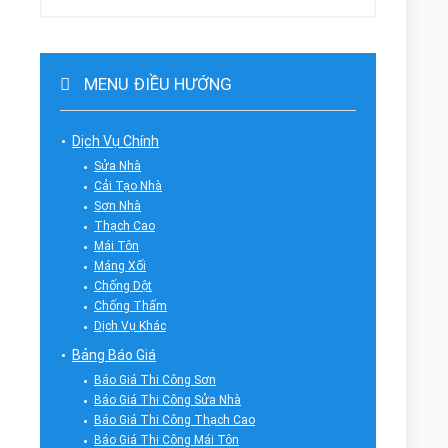
MENU ĐIỀU HƯỚNG
Dịch Vụ Chính
Sửa Nhà
Cải Tạo Nhà
Sơn Nhà
Thạch Cao
Mái Tôn
Máng Xối
Chống Dột
Chống Thấm
Dịch Vụ Khác
Bảng Báo Giá
Báo Giá Thi Công Sơn
Báo Giá Thi Công Sửa Nhà
Báo Giá Thi Công Thạch Cao
Báo Giá Thi Công Mái Tôn