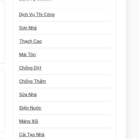
Dịch Vụ Thi Công
Sơn Nhà
Thạch Cao
Mái Tôn
Chống Dột
Chống Thấm
Sửa Nhà
Điện Nước
Máng Xối
Cải Tạo Nhà