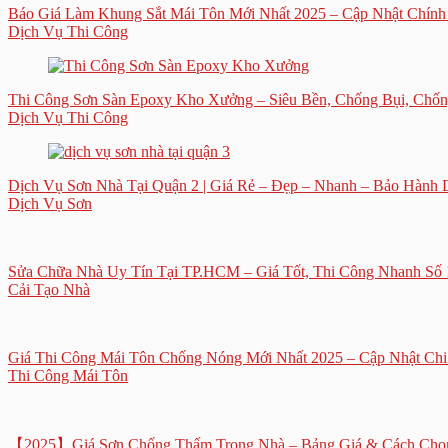
Báo Giá Làm Khung Sắt Mái Tôn Mới Nhất 2025 – Cập Nhật Chín
Dịch Vụ Thi Công
Thi Công Sơn Sàn Epoxy Kho Xưởng – Siêu Bền, Chống Bụi, Chốn
Dịch Vụ Thi Công
Dịch Vụ Sơn Nhà Tại Quận 2 | Giá Rẻ – Đẹp – Nhanh – Bảo Hành 
Dịch Vụ Sơn
Sửa Chữa Nhà Uy Tín Tại TP.HCM – Giá Tốt, Thi Công Nhanh Số 
Cải Tạo Nhà
Giá Thi Công Mái Tôn Chống Nóng Mới Nhất 2025 – Cập Nhật Ch
Thi Công Mái Tôn
【2025】Giá Sơn Chống Thấm Trong Nhà – Bảng Giá & Cách Chọ