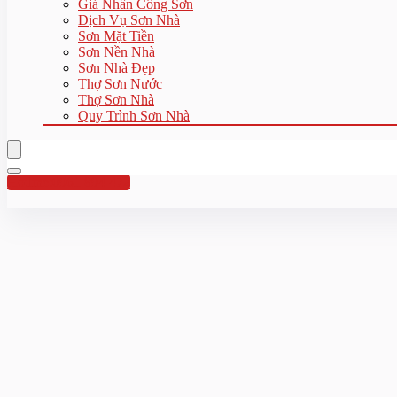
Giá Nhân Công Sơn
Dịch Vụ Sơn Nhà
Sơn Mặt Tiền
Sơn Nền Nhà
Sơn Nhà Đẹp
Thợ Sơn Nước
Thợ Sơn Nhà
Quy Trình Sơn Nhà
Hotline:0961 894 472