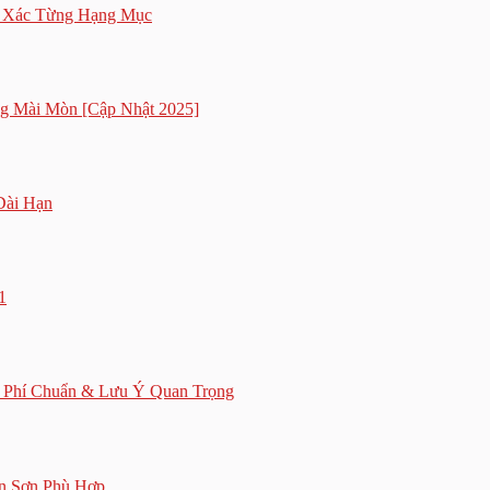
h Xác Từng Hạng Mục
g Mài Mòn [Cập Nhật 2025]
Dài Hạn
1
i Phí Chuẩn & Lưu Ý Quan Trọng
n Sơn Phù Hợp