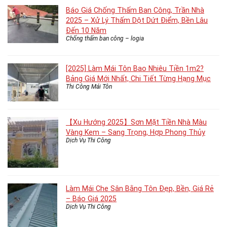
Báo Giá Chống Thấm Ban Công, Trần Nhà
2025 – Xử Lý Thấm Dột Dứt Điểm, Bền Lâu
Đến 10 Năm
Chống thấm ban công – logia
[2025] Làm Mái Tôn Bao Nhiêu Tiền 1m2?
Bảng Giá Mới Nhất, Chi Tiết Từng Hạng Mục
Thi Công Mái Tôn
【Xu Hướng 2025】Sơn Mặt Tiền Nhà Màu
Vàng Kem – Sang Trọng, Hợp Phong Thủy
Dịch Vụ Thi Công
Làm Mái Che Sân Bằng Tôn Đẹp, Bền, Giá Rẻ
– Báo Giá 2025
Dịch Vụ Thi Công