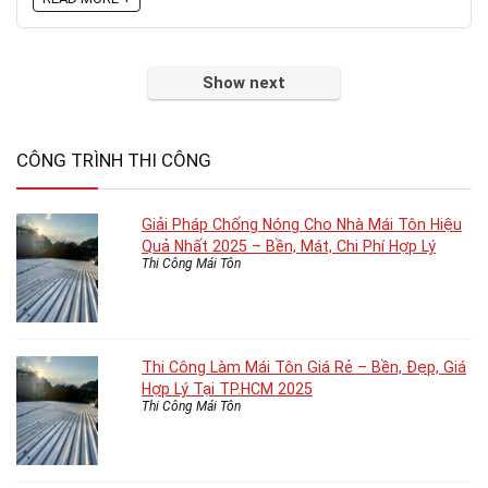
Show next
CÔNG TRÌNH THI CÔNG
Giải Pháp Chống Nóng Cho Nhà Mái Tôn Hiệu
Quả Nhất 2025 – Bền, Mát, Chi Phí Hợp Lý
Thi Công Mái Tôn
Thi Công Làm Mái Tôn Giá Rẻ – Bền, Đẹp, Giá
Hợp Lý Tại TP.HCM 2025
Thi Công Mái Tôn