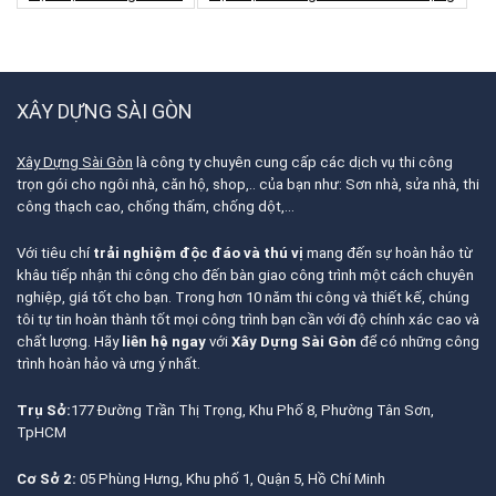
XÂY DỰNG SÀI GÒN
Xây Dựng Sài Gòn
là công ty chuyên cung cấp các dịch vụ thi công
trọn gói cho ngôi nhà, căn hộ, shop,.. của bạn như: Sơn nhà, sửa nhà, thi
công thạch cao, chống thấm, chống dột,…
Với tiêu chí
trải nghiệm độc đáo và thú vị
mang đến sự hoàn hảo từ
khâu tiếp nhận thi công cho đến bàn giao công trình một cách chuyên
nghiệp, giá tốt cho bạn. Trong hơn 10 năm thi công và thiết kế, chúng
tôi tự tin hoàn thành tốt mọi công trình bạn cần với độ chính xác cao và
chất lượng. Hãy
liên hệ ngay
với
Xây Dựng Sài Gòn
để có những công
trình hoàn hảo và ưng ý nhất.
Trụ Sở:
177 Đường Trần Thị Trọng, Khu Phố 8, Phường Tân Sơn,
TpHCM
Cơ Sở 2:
05 Phùng Hưng, Khu phố 1, Quận 5, Hồ Chí Minh