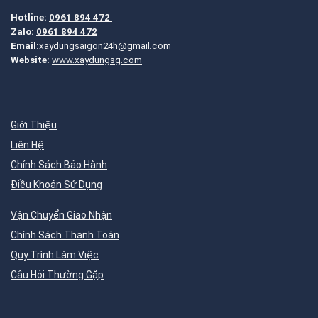
Hotline:
0961 894 472
Zalo:
0961 894 472
Email:
xaydungsaigon24h@gmail.com
Website:
www.xaydungsg.com
Giới Thiệu
Liên Hệ
Chính Sách Bảo Hành
Điều Khoản Sử Dụng
Vận Chuyển Giao Nhận
Chính Sách Thanh Toán
Quy Trình Làm Việc
Câu Hỏi Thường Gặp