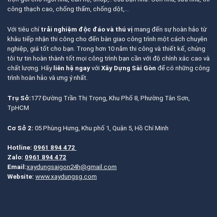
công thạch cao, chống thấm, chống dột,…
Với tiêu chí
trải nghiệm độc đáo và thú vị
mang đến sự hoàn hảo từ
khâu tiếp nhận thi công cho đến bàn giao công trình một cách chuyên
nghiệp, giá tốt cho bạn. Trong hơn 10 năm thi công và thiết kế, chúng
tôi tự tin hoàn thành tốt mọi công trình bạn cần với độ chính xác cao và
chất lượng. Hãy
liên hệ ngay
với
Xây Dựng Sài Gòn
để có những công
trình hoàn hảo và ưng ý nhất.
Trụ Sở:
177 Đường Trần Thị Trọng, Khu Phố 8, Phường Tân Sơn,
TpHCM
Cơ Sở 2:
05 Phùng Hưng, Khu phố 1, Quận 5, Hồ Chí Minh
Hotline:
0961 894 472
Zalo:
0961 894 472
Email:
xaydungsaigon24h@gmail.com
Website:
www.xaydungsg.com