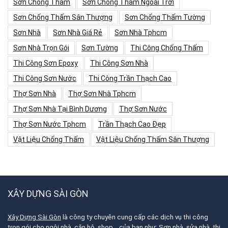
Sơn Chống Thấm
Sơn Chống Thấm Ngoài Trời
Sơn Chống Thấm Sân Thượng
Sơn Chống Thấm Tường
Sơn Nhà
Sơn Nhà Giá Rẻ
Sơn Nhà Tphcm
Sơn Nhà Trọn Gói
Sơn Tường
Thi Công Chống Thấm
Thi Công Sơn Epoxy
Thi Công Sơn Nhà
Thi Công Sơn Nước
Thi Công Trần Thạch Cao
Thợ Sơn Nhà
Thợ Sơn Nhà Tphcm
Thợ Sơn Nhà Tại Bình Dương
Thợ Sơn Nước
Thợ Sơn Nước Tphcm
Trần Thạch Cao Đẹp
Vật Liệu Chống Thấm
Vật Liệu Chống Thấm Sân Thượng
XÂY DỰNG SÀI GÒN
Xây Dựng Sài Gòn
là công ty chuyên cung cấp các dịch vụ thi công
trọn gói cho ngôi nhà, căn hộ, shop,.. của bạn như: Sơn nhà, sửa nhà, thi