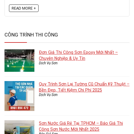
READ MORE +
CÔNG TRÌNH THI CÔNG
Đơn Giá Thi Công Sơn Epoxy Mới Nhất –
Chuyên Nghiệp & Uy Tín
Dịch Vụ Sơn
Quy Trình Sơn Lại Tường Cũ Chuẩn Kỹ Thuật –
Bền Đẹp, Tiết Kiệm Chi Phí 2025
Dịch Vụ Sơn
Sơn Nước Giá Rẻ Tại TPHCM – Báo Giá Thi
Công Sơn Nước Mới Nhất 2025