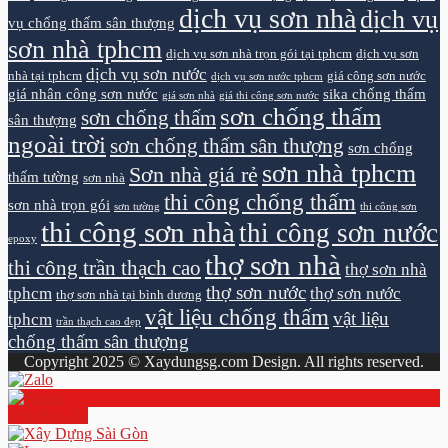
dịch vụ sơn nhà
dịch vụ
vụ chống thấm sân thượng
sơn nhà tphcm
dịch vụ sơn nhà trọn gói tại tphcm
dịch vụ sơn
dịch vụ sơn nước
nhà tại tphcm
giá công sơn nước
dịch vụ sơn nước tphcm
giá nhân công sơn nước
sika chống thấm
giá sơn nhà
giá thi công sơn nước
sơn chống thấm
sơn chống thấm
sân thượng
ngoài trời
sơn chống thấm sân thượng
sơn chống
sơn nhà tphcm
Sơn nhà giá rẻ
thấm tường
sơn nhà
thi công chống thấm
sơn nhà trọn gói
sơn tường
thi công sơn
thi công sơn nhà
thi công sơn nước
epoxy
thợ sơn nhà
thi công trần thạch cao
thợ sơn nhà
thợ sơn nước
tphcm
thợ sơn nước
thợ sơn nhà tại bình dương
vật liệu chống thấm
vật liệu
tphcm
trần thạch cao đẹp
chống thấm sân thượng
Copyright 2025 © Xaydungsg.com Design. All rights reserved.
0961894472