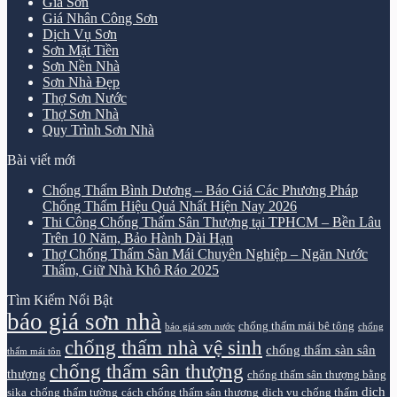
Giá Sơn
Giá Nhân Công Sơn
Dịch Vụ Sơn
Sơn Mặt Tiền
Sơn Nền Nhà
Sơn Nhà Đẹp
Thợ Sơn Nước
Thợ Sơn Nhà
Quy Trình Sơn Nhà
Bài viết mới
Chống Thấm Bình Dương – Báo Giá Các Phương Pháp
Chống Thấm Hiệu Quả Nhất Hiện Nay 2026
Thi Công Chống Thấm Sân Thượng tại TPHCM – Bền Lâu
Trên 10 Năm, Bảo Hành Dài Hạn
Thợ Chống Thấm Sàn Mái Chuyên Nghiệp – Ngăn Nước
Thấm, Giữ Nhà Khô Ráo 2025
Tìm Kiếm Nổi Bật
báo giá sơn nhà
chống thấm mái bê tông
báo giá sơn nước
chống
chống thấm nhà vệ sinh
chống thấm sàn sân
thấm mái tôn
chống thấm sân thượng
thượng
chống thấm sân thượng bằng
dịch
sika
chống thấm tường
cách chống thấm sân thượng
dịch vụ chống thấm