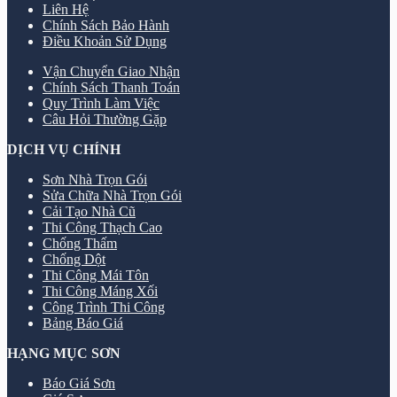
Liên Hệ
Chính Sách Bảo Hành
Điều Khoản Sử Dụng
Vận Chuyển Giao Nhận
Chính Sách Thanh Toán
Quy Trình Làm Việc
Câu Hỏi Thường Gặp
DỊCH VỤ CHÍNH
Sơn Nhà Trọn Gói
Sửa Chữa Nhà Trọn Gói
Cải Tạo Nhà Cũ
Thi Công Thạch Cao
Chống Thấm
Chống Dột
Thi Công Mái Tôn
Thi Công Máng Xối
Công Trình Thi Công
Bảng Báo Giá
HẠNG MỤC SƠN
Báo Giá Sơn