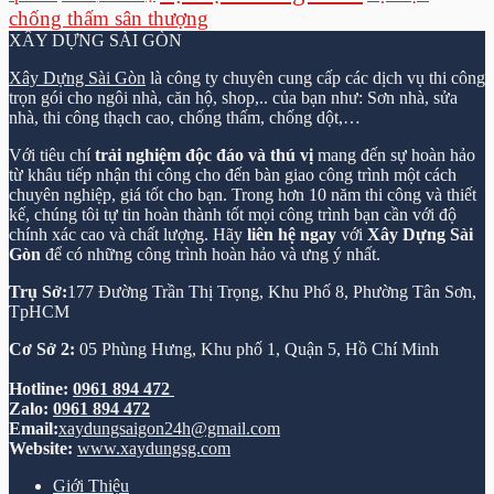
chống thấm sân thượng
XÂY DỰNG SÀI GÒN
Xây Dựng Sài Gòn
là công ty chuyên cung cấp các dịch vụ thi công
trọn gói cho ngôi nhà, căn hộ, shop,.. của bạn như: Sơn nhà, sửa
nhà, thi công thạch cao, chống thấm, chống dột,…
Với tiêu chí
trải nghiệm độc đáo và thú vị
mang đến sự hoàn hảo
từ khâu tiếp nhận thi công cho đến bàn giao công trình một cách
chuyên nghiệp, giá tốt cho bạn. Trong hơn 10 năm thi công và thiết
kế, chúng tôi tự tin hoàn thành tốt mọi công trình bạn cần với độ
chính xác cao và chất lượng. Hãy
liên hệ ngay
với
Xây Dựng Sài
Gòn
để có những công trình hoàn hảo và ưng ý nhất.
Trụ Sở:
177 Đường Trần Thị Trọng, Khu Phố 8, Phường Tân Sơn,
TpHCM
Cơ Sở 2:
05 Phùng Hưng, Khu phố 1, Quận 5, Hồ Chí Minh
Hotline:
0961 894 472
Zalo:
0961 894 472
Email:
xaydungsaigon24h@gmail.com
Website:
www.xaydungsg.com
Giới Thiệu