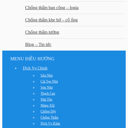
Chống thấm ban công – logia
Chống thấm khe hở – cổ ống
Chống thấm tường
Blog – Tin tức
MENU ĐIỀU HƯỚNG
Dịch Vụ Chính
Sửa Nhà
Cải Tạo Nhà
Sơn Nhà
Thạch Cao
Mái Tôn
Máng Xối
Chống Dột
Chống Thấm
Dịch Vụ Khác