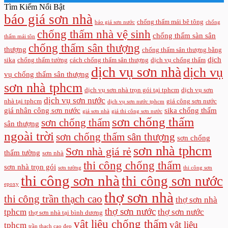
Tìm Kiếm Nổi Bật
báo giá sơn nhà
chống thấm mái bê tông
báo giá sơn nước
chống
chống thấm nhà vệ sinh
chống thấm sàn sân
thấm mái tôn
chống thấm sân thượng
thượng
chống thấm sân thượng bằng
dịch
sika
chống thấm tường
cách chống thấm sân thượng
dịch vụ chống thấm
dịch vụ sơn nhà
dịch vụ
vụ chống thấm sân thượng
sơn nhà tphcm
dịch vụ sơn nhà trọn gói tại tphcm
dịch vụ sơn
dịch vụ sơn nước
nhà tại tphcm
giá công sơn nước
dịch vụ sơn nước tphcm
giá nhân công sơn nước
sika chống thấm
giá sơn nhà
giá thi công sơn nước
sơn chống thấm
sơn chống thấm
sân thượng
ngoài trời
sơn chống thấm sân thượng
sơn chống
sơn nhà tphcm
Sơn nhà giá rẻ
thấm tường
sơn nhà
thi công chống thấm
sơn nhà trọn gói
sơn tường
thi công sơn
thi công sơn nhà
thi công sơn nước
epoxy
thợ sơn nhà
thi công trần thạch cao
thợ sơn nhà
thợ sơn nước
tphcm
thợ sơn nước
thợ sơn nhà tại bình dương
vật liệu chống thấm
vật liệu
tphcm
trần thạch cao đẹp