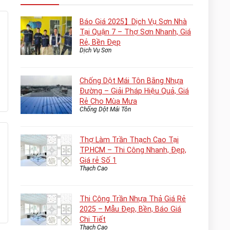
Báo Giá 2025】Dịch Vụ Sơn Nhà
Tại Quận 7 – Thợ Sơn Nhanh, Giá
Rẻ, Bền Đẹp
Dịch Vụ Sơn
Chống Dột Mái Tôn Bằng Nhựa
Đường – Giải Pháp Hiệu Quả, Giá
Rẻ Cho Mùa Mưa
Chống Dột Mái Tôn
Thợ Làm Trần Thạch Cao Tại
TP.HCM – Thi Công Nhanh, Đẹp,
Giá rẻ Số 1
Thạch Cao
Thi Công Trần Nhựa Thả Giá Rẻ
2025 – Mẫu Đẹp, Bền, Báo Giá
Chi Tiết
Thạch Cao