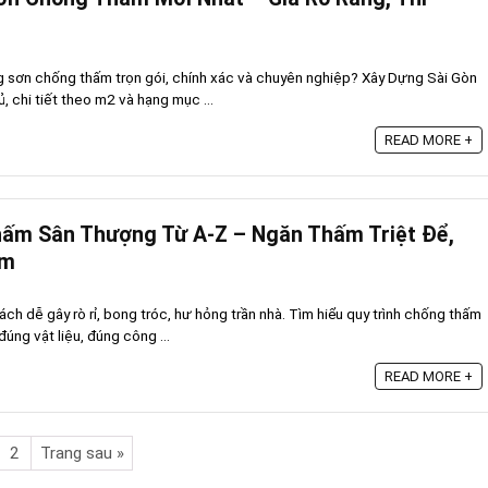
g sơn chống thấm trọn gói, chính xác và chuyên nghiệp? Xây Dựng Sài Gòn
 chi tiết theo m2 và hạng mục ...
READ MORE +
hấm Sân Thượng Từ A-Z – Ngăn Thấm Triệt Để,
ăm
h dễ gây rò rỉ, bong tróc, hư hỏng trần nhà. Tìm hiểu quy trình chống thấm
úng vật liệu, đúng công ...
READ MORE +
2
Trang sau »