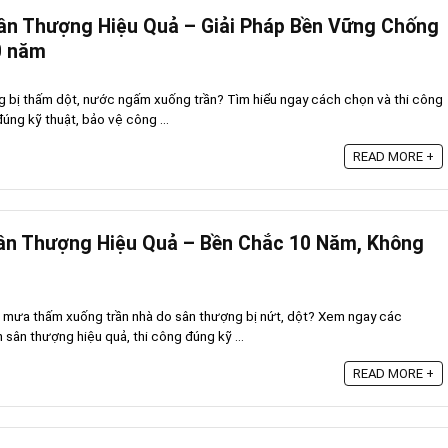
n Thượng Hiệu Quả – Giải Pháp Bền Vững Chống
0 năm
ng bị thấm dột, nước ngấm xuống trần? Tìm hiểu ngay cách chọn và thi công
ng kỹ thuật, bảo vệ công ...
READ MORE +
n Thượng Hiệu Quả – Bền Chắc 10 Năm, Không
c mưa thấm xuống trần nhà do sân thượng bị nứt, dột? Xem ngay các
ân thượng hiệu quả, thi công đúng kỹ ...
READ MORE +