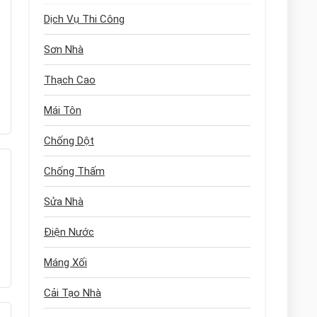
Dịch Vụ Thi Công
Sơn Nhà
Thạch Cao
Mái Tôn
Chống Dột
Chống Thấm
Sửa Nhà
Điện Nước
Máng Xối
Cải Tạo Nhà