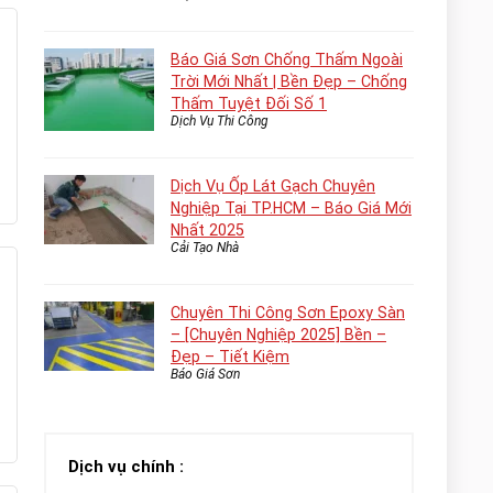
Báo Giá Sơn Chống Thấm Ngoài
Trời Mới Nhất | Bền Đẹp – Chống
Thấm Tuyệt Đối Số 1
Dịch Vụ Thi Công
Dịch Vụ Ốp Lát Gạch Chuyên
Nghiệp Tại TP.HCM – Báo Giá Mới
Nhất 2025
Cải Tạo Nhà
Chuyên Thi Công Sơn Epoxy Sàn
– [Chuyên Nghiệp 2025] Bền –
Đẹp – Tiết Kiệm
Báo Giá Sơn
Dịch vụ chính :