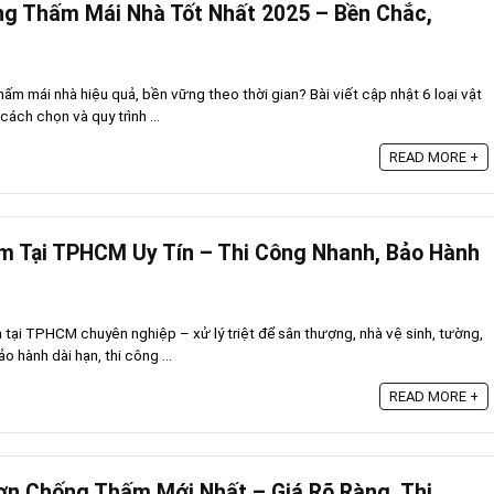
ng Thấm Mái Nhà Tốt Nhất 2025 – Bền Chắc,
hấm mái nhà hiệu quả, bền vững theo thời gian? Bài viết cập nhật 6 loại vật
cách chọn và quy trình ...
READ MORE +
m Tại TPHCM Uy Tín – Thi Công Nhanh, Bảo Hành
tại TPHCM chuyên nghiệp – xử lý triệt để sân thượng, nhà vệ sinh, tường,
 hành dài hạn, thi công ...
READ MORE +
ơn Chống Thấm Mới Nhất – Giá Rõ Ràng, Thi