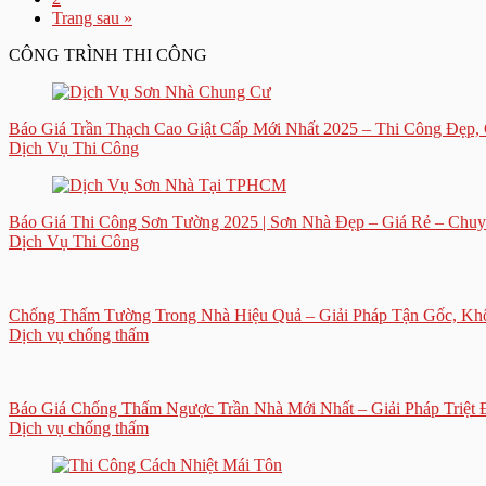
Trang sau »
CÔNG TRÌNH THI CÔNG
Báo Giá Trần Thạch Cao Giật Cấp Mới Nhất 2025 – Thi Công Đẹp, 
Dịch Vụ Thi Công
Báo Giá Thi Công Sơn Tường 2025 | Sơn Nhà Đẹp – Giá Rẻ – Chu
Dịch Vụ Thi Công
Chống Thấm Tường Trong Nhà Hiệu Quả – Giải Pháp Tận Gốc, K
Dịch vụ chống thấm
Báo Giá Chống Thấm Ngược Trần Nhà Mới Nhất – Giải Pháp Triệt
Dịch vụ chống thấm