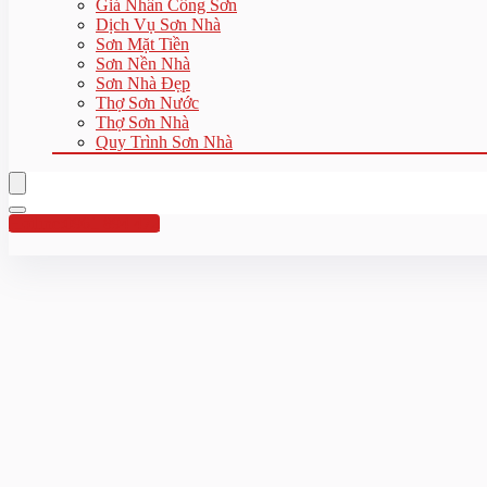
Giá Nhân Công Sơn
Dịch Vụ Sơn Nhà
Sơn Mặt Tiền
Sơn Nền Nhà
Sơn Nhà Đẹp
Thợ Sơn Nước
Thợ Sơn Nhà
Quy Trình Sơn Nhà
Hotline:0961 894 472