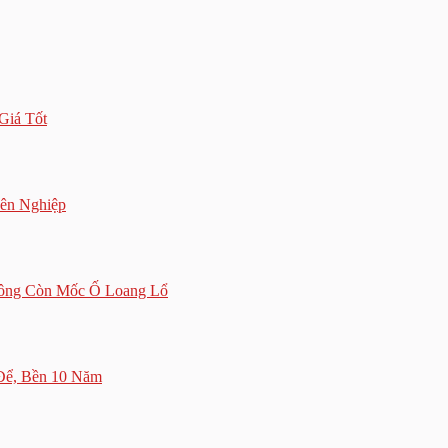
Giá Tốt
yên Nghiệp
hông Còn Mốc Ố Loang Lổ
 Để, Bền 10 Năm