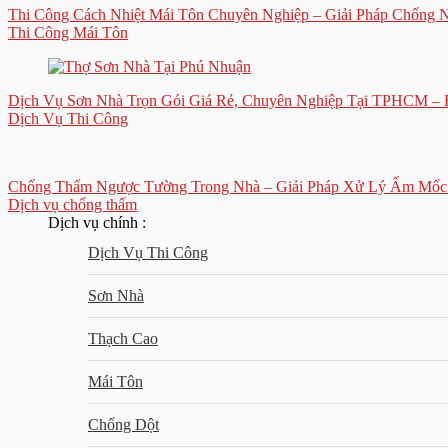
Thi Công Cách Nhiệt Mái Tôn Chuyên Nghiệp – Giải Pháp Chống 
Thi Công Mái Tôn
Dịch Vụ Sơn Nhà Trọn Gói Giá Rẻ, Chuyên Nghiệp Tại TPHCM – 
Dịch Vụ Thi Công
Chống Thấm Ngược Tường Trong Nhà – Giải Pháp Xử Lý Ẩm Mốc
Dịch vụ chống thấm
Dịch vụ chính :
Dịch Vụ Thi Công
Sơn Nhà
Thạch Cao
Mái Tôn
Chống Dột