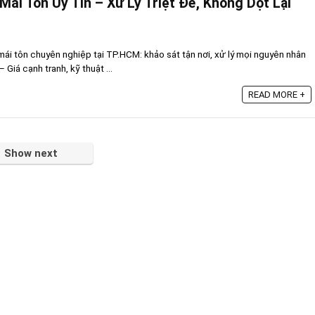
ái Tôn Uy Tín – Xử Lý Triệt Để, Không Dột Lại
ái tôn chuyên nghiệp tại TP.HCM: khảo sát tận nơi, xử lý mọi nguyên nhân
Giá cạnh tranh, kỹ thuật ...
READ MORE +
Show next