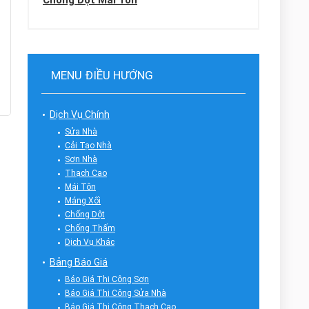
Chống Dột Mái Tôn
MENU ĐIỀU HƯỚNG
Dịch Vụ Chính
Sửa Nhà
Cải Tạo Nhà
Sơn Nhà
Thạch Cao
Mái Tôn
Máng Xối
Chống Dột
Chống Thấm
Dịch Vụ Khác
Bảng Báo Giá
Báo Giá Thi Công Sơn
Báo Giá Thi Công Sửa Nhà
Báo Giá Thi Công Thạch Cao