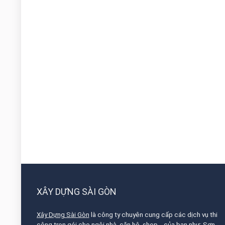
XÂY DỰNG SÀI GÒN
Xây Dựng Sài Gòn
là công ty chuyên cung cấp các dịch vụ thi
công trọn gói cho ngôi nhà, căn hộ, shop,.. của bạn như: Sơn