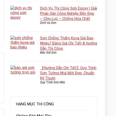
Dịch Vụ Thi Công Sơn Epoxy | Giải
Pháp Sàn Công Nghiệp Bền Đẹp
– Chịu Lực – Chống Hóa Chất
Dịch Vụ Sơn
Sơn Chống Thấm Kova Giá Bao
Nhiêu? Bảng Giá Chi Tiết & Hướng
Dẫn Thi Công
Báo Giá Sơn
【Hướng Dẫn Chi Tiết】Quy Trình
Sơn Tường Nhà Mới Đẹp, Chuẩn
Kỹ Thuật
Quy Trình Sơn Nhà
HẠNG MỤC THI CÔNG