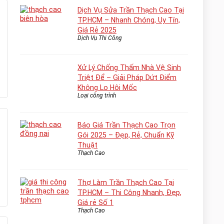
Dịch Vụ Sửa Trần Thạch Cao Tại
TP.HCM – Nhanh Chóng, Uy Tín,
Giá Rẻ 2025
Dịch Vụ Thi Công
Xử Lý Chống Thấm Nhà Vệ Sinh
Triệt Để – Giải Pháp Dứt Điểm
Không Lo Hôi Mốc
Loại công trình
Báo Giá Trần Thạch Cao Trọn
Gói 2025 – Đẹp, Rẻ, Chuẩn Kỹ
Thuật
Thạch Cao
Thợ Làm Trần Thạch Cao Tại
TP.HCM – Thi Công Nhanh, Đẹp,
Giá rẻ Số 1
Thạch Cao