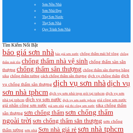
Sơn Nền Nhà
Sơn Nhà Đẹp
Thợ Sơn Nước
Thợ Sơn Nhà
Quy Trình Sơn Nhà
Tìm Kiếm Nổi Bật
báo giá sơn nhà
chống thấm mái bê tông
báo giá sơn nước
chống
chống thấm nhà vệ sinh
chống thấm sàn sân
thấm mái tôn
chống thấm sân thượng
thượng
chống thấm sân thượng bằng
dịch
sika
chống thấm tường
cách chống thấm sân thượng
dịch vụ chống thấm
dịch vụ sơn nhà
dịch vụ
vụ chống thấm sân thượng
sơn nhà tphcm
dịch vụ sơn nhà trọn gói tại tphcm
dịch vụ sơn
dịch vụ sơn nước
nhà tại tphcm
giá công sơn nước
dịch vụ sơn nước tphcm
giá nhân công sơn nước
sika chống thấm
giá sơn nhà
giá thi công sơn nước
sơn chống thấm
sơn chống thấm
sân thượng
ngoài trời
sơn chống thấm sân thượng
sơn chống
sơn nhà tphcm
Sơn nhà giá rẻ
thấm tường
sơn nhà