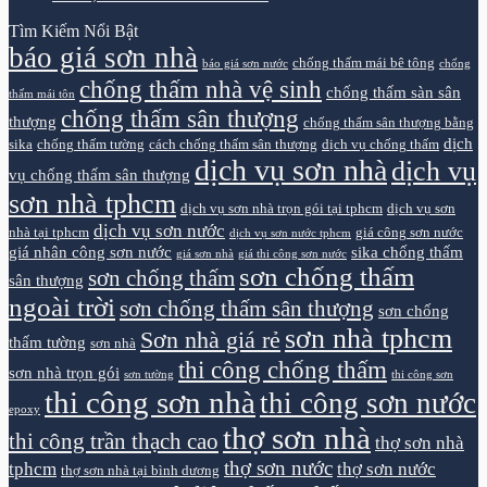
Tìm Kiếm Nổi Bật
báo giá sơn nhà
chống thấm mái bê tông
báo giá sơn nước
chống
chống thấm nhà vệ sinh
chống thấm sàn sân
thấm mái tôn
chống thấm sân thượng
thượng
chống thấm sân thượng bằng
dịch
sika
chống thấm tường
cách chống thấm sân thượng
dịch vụ chống thấm
dịch vụ sơn nhà
dịch vụ
vụ chống thấm sân thượng
sơn nhà tphcm
dịch vụ sơn nhà trọn gói tại tphcm
dịch vụ sơn
dịch vụ sơn nước
nhà tại tphcm
giá công sơn nước
dịch vụ sơn nước tphcm
giá nhân công sơn nước
sika chống thấm
giá sơn nhà
giá thi công sơn nước
sơn chống thấm
sơn chống thấm
sân thượng
ngoài trời
sơn chống thấm sân thượng
sơn chống
sơn nhà tphcm
Sơn nhà giá rẻ
thấm tường
sơn nhà
thi công chống thấm
sơn nhà trọn gói
sơn tường
thi công sơn
thi công sơn nhà
thi công sơn nước
epoxy
thợ sơn nhà
thi công trần thạch cao
thợ sơn nhà
thợ sơn nước
tphcm
thợ sơn nước
thợ sơn nhà tại bình dương