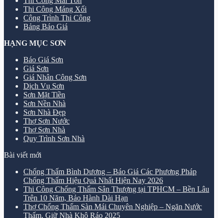
Thi Công Mái Tôn
Thi Công Máng Xối
Công Trình Thi Công
Bảng Báo Giá
HẠNG MỤC SƠN
Báo Giá Sơn
Giá Sơn
Giá Nhân Công Sơn
Dịch Vụ Sơn
Sơn Mặt Tiền
Sơn Nền Nhà
Sơn Nhà Đẹp
Thợ Sơn Nước
Thợ Sơn Nhà
Quy Trình Sơn Nhà
Bài viết mới
Chống Thấm Bình Dương – Báo Giá Các Phương Pháp
Chống Thấm Hiệu Quả Nhất Hiện Nay 2026
Thi Công Chống Thấm Sân Thượng tại TPHCM – Bền Lâu
Trên 10 Năm, Bảo Hành Dài Hạn
Thợ Chống Thấm Sàn Mái Chuyên Nghiệp – Ngăn Nước
Thấm, Giữ Nhà Khô Ráo 2025