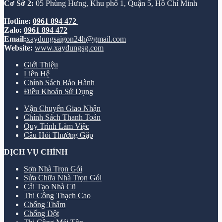
Cơ Sở 2:
05 Phùng Hưng, Khu phố 1, Quận 5, Hồ Chí Minh
Hotline:
0961 894 472
Zalo:
0961 894 472
Email:
xaydungsaigon24h@gmail.com
Website:
www.xaydungsg.com
Giới Thiệu
Liên Hệ
Chính Sách Bảo Hành
Điều Khoản Sử Dụng
Vận Chuyển Giao Nhận
Chính Sách Thanh Toán
Quy Trình Làm Việc
Câu Hỏi Thường Gặp
DỊCH VỤ CHÍNH
Sơn Nhà Trọn Gói
Sửa Chữa Nhà Trọn Gói
Cải Tạo Nhà Cũ
Thi Công Thạch Cao
Chống Thấm
Chống Dột