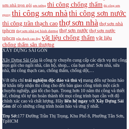
thi công chống thấm
sơn nhà trọn gói
sơn tường
thi công sơn
thi công sơn nhà
thi công sơn nước
epoxy
thợ sơn nhà
thi công trần thạch cao
thợ sơn nhà
thợ sơn nước
tphcm
thợ sơn nước
thợ sơn nhà tại bình dương
vật liệu chống thấm
vật liệu
tphcm
trần thạch cao đẹp
chống thấm sân thượng
XÂY DỰNG SÀI GÒN
Xây Dựng Sài Gòn
là công ty chuyên cung cấp các dịch vụ thi công
trọn gói cho ngôi nhà, căn hộ, shop,.. của bạn như: Sơn nhà, sửa
nhà, thi công thạch cao, chống thấm, chống dột,…
Với tiêu chí
trải nghiệm độc đáo và thú vị
mang đến sự hoàn hảo
từ khâu tiếp nhận thi công cho đến bàn giao công trình một cách
chuyên nghiệp, giá tốt cho bạn. Trong hơn 10 năm thi công và thiết
kế, chúng tôi tự tin hoàn thành tốt mọi công trình bạn cần với độ
chính xác cao và chất lượng. Hãy
liên hệ ngay
với
Xây Dựng Sài
Gòn
để có những công trình hoàn hảo và ưng ý nhất.
Trụ Sở:
177 Đường Trần Thị Trọng, Khu Phố 8, Phường Tân Sơn,
TpHCM