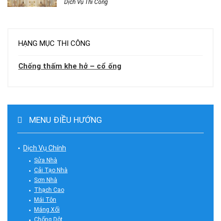
Dịch Vụ Thi Công
HẠNG MỤC THI CÔNG
Chống thấm khe hở – cổ ống
MENU ĐIỀU HƯỚNG
Dịch Vụ Chính
Sửa Nhà
Cải Tạo Nhà
Sơn Nhà
Thạch Cao
Mái Tôn
Máng Xối
Chống Dột