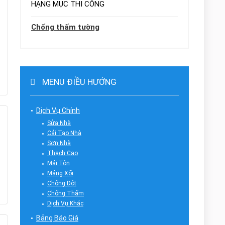
HẠNG MỤC THI CÔNG
Chống thấm tường
MENU ĐIỀU HƯỚNG
Dịch Vụ Chính
Sửa Nhà
Cải Tạo Nhà
Sơn Nhà
Thạch Cao
Mái Tôn
Máng Xối
Chống Dột
Chống Thấm
Dịch Vụ Khác
Bảng Báo Giá