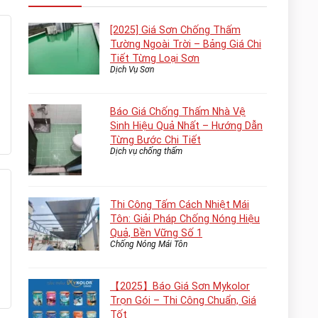
[2025] Giá Sơn Chống Thấm
Tường Ngoài Trời – Bảng Giá Chi
Tiết Từng Loại Sơn
Dịch Vụ Sơn
Báo Giá Chống Thấm Nhà Vệ
Sinh Hiệu Quả Nhất – Hướng Dẫn
Từng Bước Chi Tiết
Dịch vụ chống thấm
Thi Công Tấm Cách Nhiệt Mái
Tôn: Giải Pháp Chống Nóng Hiệu
Quả, Bền Vững Số 1
Chống Nóng Mái Tôn
【2025】Báo Giá Sơn Mykolor
Trọn Gói – Thi Công Chuẩn, Giá
Tốt