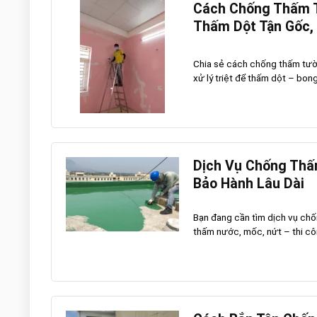
Cách Chống Thấm T
Thấm Dột Tận Gốc,
Chia sẻ cách chống thấm tường
xử lý triệt để thấm dột – bong
Dịch Vụ Chống Thấ
Bảo Hành Lâu Dài
Bạn đang cần tìm dịch vụ ch
thấm nước, mốc, nứt – thi côn