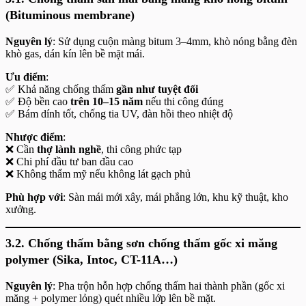
(Bituminous membrane)
Nguyên lý
: Sử dụng cuộn màng bitum 3–4mm, khò nóng bằng đèn
khò gas, dán kín lên bề mặt mái.
Ưu điểm
:
✅ Khả năng chống thấm
gần như tuyệt đối
✅ Độ bền cao
trên 10–15 năm
nếu thi công đúng
✅ Bám dính tốt, chống tia UV, đàn hồi theo nhiệt độ
Nhược điểm
:
❌ Cần
thợ lành nghề
, thi công phức tạp
❌ Chi phí đầu tư ban đầu cao
❌ Không thẩm mỹ nếu không lát gạch phủ
Phù hợp với
: Sàn mái mới xây, mái phẳng lớn, khu kỹ thuật, kho
xưởng.
3.2. Chống thấm bằng sơn chống thấm gốc xi măng
polymer (Sika, Intoc, CT-11A…)
Nguyên lý
: Pha trộn hỗn hợp chống thấm hai thành phần (gốc xi
măng + polymer lỏng) quét nhiều lớp lên bề mặt.