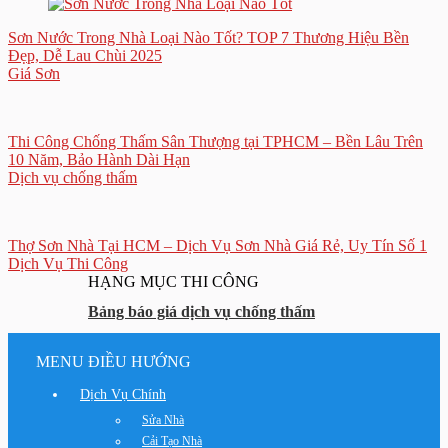
Sơn Nước Trong Nhà Loại Nào Tốt? TOP 7 Thương Hiệu Bền
Đẹp, Dễ Lau Chùi 2025
Giá Sơn
Thi Công Chống Thấm Sân Thượng tại TPHCM – Bền Lâu Trên
10 Năm, Bảo Hành Dài Hạn
Dịch vụ chống thấm
Thợ Sơn Nhà Tại HCM – Dịch Vụ Sơn Nhà Giá Rẻ, Uy Tín Số 1
Dịch Vụ Thi Công
HẠNG MỤC THI CÔNG
Bảng báo giá dịch vụ chống thấm
MENU ĐIỀU HƯỚNG
Dịch Vụ Chính
Sửa Nhà
Cải Tạo Nhà