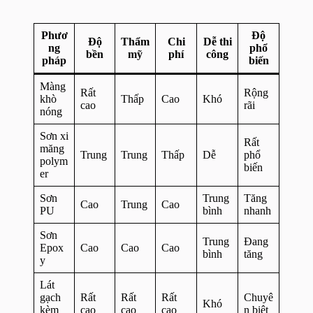
Phươ
Độ
Độ
Thẩm
Chi
Dễ thi
ng
phổ
bền
mỹ
phí
công
pháp
biến
Màng
Rất
Rộng
khò
Thấp
Cao
Khó
cao
rãi
nóng
Sơn xi
Rất
măng
Trung
Trung
Thấp
Dễ
phổ
polym
biến
er
Sơn
Trung
Tăng
Cao
Trung
Cao
PU
bình
nhanh
Sơn
Trung
Đang
Epox
Cao
Cao
Cao
bình
tăng
y
Lát
gạch
Rất
Rất
Rất
Chuyê
Khó
kèm
cao
cao
cao
n biệt