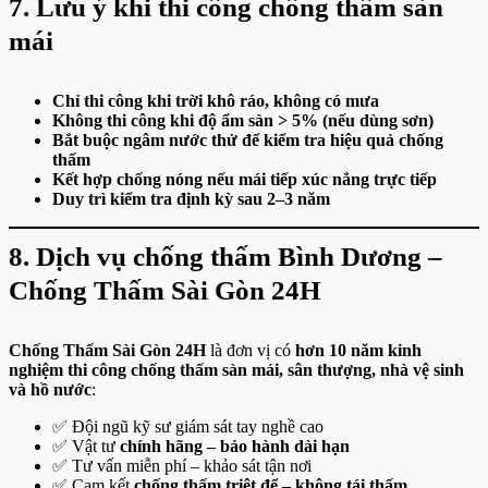
7. Lưu ý khi thi công chống thấm sàn
mái
Chỉ thi công khi trời khô ráo, không có mưa
Không thi công khi độ ẩm sàn > 5% (nếu dùng sơn)
Bắt buộc ngâm nước thử để kiểm tra hiệu quả chống
thấm
Kết hợp chống nóng nếu mái tiếp xúc nắng trực tiếp
Duy trì kiểm tra định kỳ sau 2–3 năm
8. Dịch vụ chống thấm Bình Dương –
Chống Thấm Sài Gòn 24H
Chống Thấm Sài Gòn 24H
là đơn vị có
hơn 10 năm kinh
nghiệm thi công chống thấm sàn mái, sân thượng, nhà vệ sinh
và hồ nước
:
✅ Đội ngũ kỹ sư giám sát tay nghề cao
✅ Vật tư
chính hãng – bảo hành dài hạn
✅ Tư vấn miễn phí – khảo sát tận nơi
✅ Cam kết
chống thấm triệt để – không tái thấm