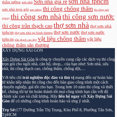
sơn nhà tphcm
Sơn nhà giá rẻ
thấm tường
sơn nhà
thi công chống thấm
sơn nhà trọn gói
sơn tường
thi công sơn
thi công sơn nhà
thi công sơn nước
epoxy
thợ sơn nhà
thi công trần thạch cao
thợ sơn nhà
thợ sơn nước
tphcm
thợ sơn nước
thợ sơn nhà tại bình dương
vật liệu chống thấm
vật liệu
tphcm
trần thạch cao đẹp
chống thấm sân thượng
XÂY DỰNG SÀI GÒN
Xây Dựng Sài Gòn
là công ty chuyên cung cấp các dịch vụ thi công
trọn gói cho ngôi nhà, căn hộ, shop,.. của bạn như: Sơn nhà, sửa
nhà, thi công thạch cao, chống thấm, chống dột,…
Với tiêu chí
trải nghiệm độc đáo và thú vị
mang đến sự hoàn hảo
từ khâu tiếp nhận thi công cho đến bàn giao công trình một cách
chuyên nghiệp, giá tốt cho bạn. Trong hơn 10 năm thi công và thiết
kế, chúng tôi tự tin hoàn thành tốt mọi công trình bạn cần với độ
chính xác cao và chất lượng. Hãy
liên hệ ngay
với
Xây Dựng Sài
Gòn
để có những công trình hoàn hảo và ưng ý nhất.
Trụ Sở:
177 Đường Trần Thị Trọng, Khu Phố 8, Phường Tân Sơn,
TpHCM