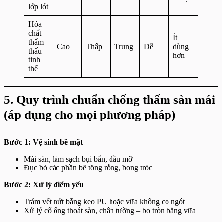
lớp lót
Hóa
chất
Ít
thẩm
Cao
Thấp
Trung
Dễ
dùng
thấu
hơn
tinh
thể
5. Quy trình chuẩn chống thấm sàn mái
(áp dụng cho mọi phương pháp)
Bước 1: Vệ sinh bề mặt
Mài sàn, làm sạch bụi bẩn, dầu mỡ
Đục bỏ các phần bê tông rỗng, bong tróc
Bước 2: Xử lý điểm yếu
Trám vết nứt bằng keo PU hoặc vữa không co ngót
Xử lý cổ ống thoát sàn, chân tường – bo tròn bằng vữa