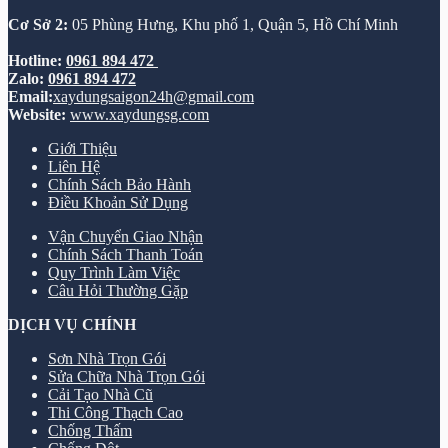
Cơ Sở 2:
05 Phùng Hưng, Khu phố 1, Quận 5, Hồ Chí Minh
Hotline:
0961 894 472
Zalo:
0961 894 472
Email:
xaydungsaigon24h@gmail.com
Website:
www.xaydungsg.com
Giới Thiệu
Liên Hệ
Chính Sách Bảo Hành
Điều Khoản Sử Dụng
Vận Chuyển Giao Nhận
Chính Sách Thanh Toán
Quy Trình Làm Việc
Câu Hỏi Thường Gặp
DỊCH VỤ CHÍNH
Sơn Nhà Trọn Gói
Sửa Chữa Nhà Trọn Gói
Cải Tạo Nhà Cũ
Thi Công Thạch Cao
Chống Thấm