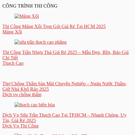
CÔNG TRÌNH THI CÔNG
Thi Công Máng Xối Trọn Gói Giá Rẻ Tại HCM 2025
Máng Xối
Thi Công Trần Nhựa Thả Giá Rẻ 2025 – Mẫu Đẹp, Bền, Báo Giá
Chi Tiết
Thạch Cao
Thợ Chống Thấm Sàn Mái Chuyên Nghiệp – Ngăn Nước Thấm,
Giữ Nhà Khô Ráo 2025
Dịch vụ chống thấm
Dịch Vụ Sửa Trần Thạch Cao Tại TP.HCM – Nhanh Chóng, Uy
Tín, Giá Rẻ 2025
Dịch Vụ Thi Công