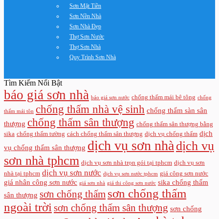
Sơn Mặt Tiền
Sơn Nền Nhà
Sơn Nhà Đẹp
Thợ Sơn Nước
Thợ Sơn Nhà
Quy Trình Sơn Nhà
Tìm Kiếm Nổi Bật
báo giá sơn nhà
chống thấm mái bê tông
báo giá sơn nước
chống
chống thấm nhà vệ sinh
chống thấm sàn sân
thấm mái tôn
chống thấm sân thượng
thượng
chống thấm sân thượng bằng
dịch
sika
chống thấm tường
cách chống thấm sân thượng
dịch vụ chống thấm
dịch vụ sơn nhà
dịch vụ
vụ chống thấm sân thượng
sơn nhà tphcm
dịch vụ sơn nhà trọn gói tại tphcm
dịch vụ sơn
dịch vụ sơn nước
nhà tại tphcm
giá công sơn nước
dịch vụ sơn nước tphcm
giá nhân công sơn nước
sika chống thấm
giá sơn nhà
giá thi công sơn nước
sơn chống thấm
sơn chống thấm
sân thượng
ngoài trời
sơn chống thấm sân thượng
sơn chống