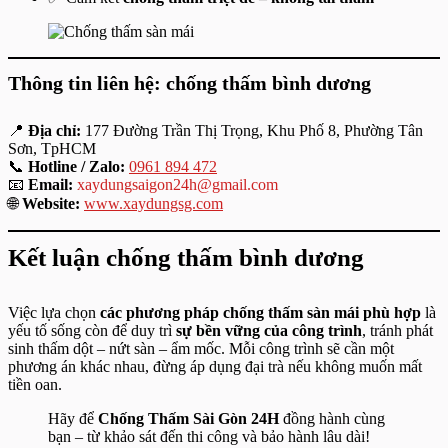
Thông tin liên hệ:
chống thấm bình dương
📍
Địa chỉ:
177 Đường Trần Thị Trọng, Khu Phố 8, Phường Tân
Sơn, TpHCM
📞
Hotline / Zalo:
0961 894 472
📧
Email:
xaydungsaigon24h@gmail.com
🌐
Website:
www.xaydungsg.com
Kết luận
chống thấm bình dương
Việc lựa chọn
các phương pháp chống thấm sàn mái phù hợp
là
yếu tố sống còn để duy trì
sự bền vững của công trình
, tránh phát
sinh thấm dột – nứt sàn – ẩm mốc. Mỗi công trình sẽ cần một
phương án khác nhau, đừng áp dụng đại trà nếu không muốn mất
tiền oan.
Hãy để
Chống Thấm Sài Gòn 24H
đồng hành cùng
bạn – từ khảo sát đến thi công và bảo hành lâu dài!