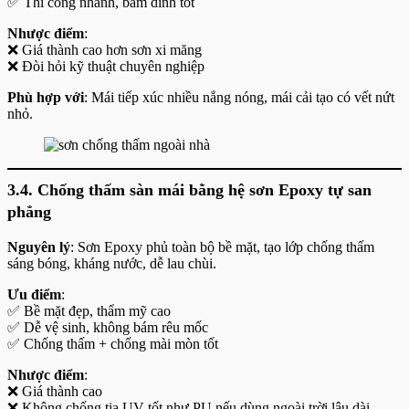
✅ Thi công nhanh, bám dính tốt
Nhược điểm
:
❌ Giá thành cao hơn sơn xi măng
❌ Đòi hỏi kỹ thuật chuyên nghiệp
Phù hợp với
: Mái tiếp xúc nhiều nắng nóng, mái cải tạo có vết nứt
nhỏ.
3.4. Chống thấm sàn mái bằng hệ sơn Epoxy tự san
phẳng
Nguyên lý
: Sơn Epoxy phủ toàn bộ bề mặt, tạo lớp chống thấm
sáng bóng, kháng nước, dễ lau chùi.
Ưu điểm
:
✅ Bề mặt đẹp, thẩm mỹ cao
✅ Dễ vệ sinh, không bám rêu mốc
✅ Chống thấm + chống mài mòn tốt
Nhược điểm
:
❌ Giá thành cao
❌ Không chống tia UV tốt như PU nếu dùng ngoài trời lâu dài