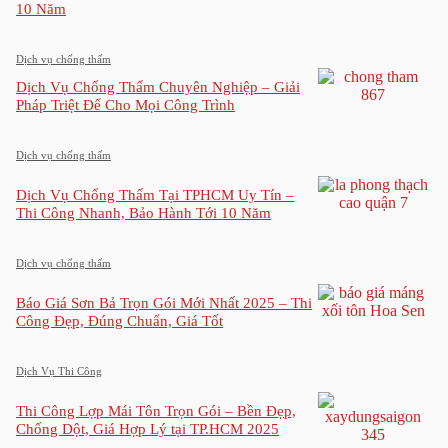
10 Năm
Dịch vụ chống thấm
Dịch Vụ Chống Thấm Chuyên Nghiệp – Giải
Pháp Triệt Để Cho Mọi Công Trình
Dịch vụ chống thấm
Dịch Vụ Chống Thấm Tại TPHCM Uy Tín –
Thi Công Nhanh, Bảo Hành Tới 10 Năm
Dịch vụ chống thấm
Báo Giá Sơn Bả Trọn Gói Mới Nhất 2025 – Thi
Công Đẹp, Đúng Chuẩn, Giá Tốt
Dịch Vụ Thi Công
Thi Công Lợp Mái Tôn Trọn Gói – Bền Đẹp,
Chống Dột, Giá Hợp Lý tại TP.HCM 2025