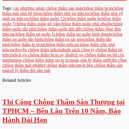
Tags:
các phương pháp chống thấm sàn mái
chống thấm hcm
chống
thấm mái nhà bê tông
chống thấm nhà tại tphcm
chống thấm nhà vệ
sinh tại tphcm
chống thấm quận 12
chống thấm quận 6
chống thấm
quận 7
chống thấm quận gò vấp
chống thấm quận phú nhuận
chống
thấm quận tân phú
chống thấm quận thủ đức
chống thấm rồng đen
tphcm
chống thấm tại quận 1
chống thấm tại quận bình thạnh
chống
thấm tại quận tân bình
chống thấm tại sài gòn
chống thấm tân
phú
chống thấm tp hcm
chống thấm tphcm
chống thấm trần nhà
tphcm
chuyên chống thấm tphcm
danh sách công ty chống thấm tại
tphcm
dịch vụ chống thấm hcm uy tín
dịch vụ chống thấm tại hồ chí
minh
màng chống thấm hdpe tại tp hcm
sàn mái bị thấm nước
thi công
chống thấm mái nhà
thợ chống thấm tphcm
vật liệu chống thấm sàn
mái
xử lý thấm dột sàn mái
Related Articles
Thi Công Chống Thấm Sân Thượng tại
TPHCM – Bền Lâu Trên 10 Năm, Bảo
Hành Dài Hạn