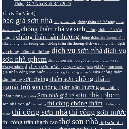
Thấm, Giữ Nhà Khô Ráo 2025
Tìm Kiếm Nổi Bật
báo giá sơn nhà
chống thấm mái bê tông
báo giá sơn nước
chống
chống thấm nhà vệ sinh
chống thấm sàn sân
thấm mái tôn
chống thấm sân thượng
thượng
chống thấm sân thượng bằng
dịch
sika
chống thấm tường
cách chống thấm sân thượng
dịch vụ chống thấm
dịch vụ sơn nhà
dịch vụ
vụ chống thấm sân thượng
sơn nhà tphcm
dịch vụ sơn nhà trọn gói tại tphcm
dịch vụ sơn
dịch vụ sơn nước
nhà tại tphcm
giá công sơn nước
dịch vụ sơn nước tphcm
giá nhân công sơn nước
sika chống thấm
giá sơn nhà
giá thi công sơn nước
sơn chống thấm
sơn chống thấm
sân thượng
ngoài trời
sơn chống thấm sân thượng
sơn chống
sơn nhà tphcm
Sơn nhà giá rẻ
thấm tường
sơn nhà
thi công chống thấm
sơn nhà trọn gói
sơn tường
thi công sơn
thi công sơn nhà
thi công sơn nước
epoxy
thợ sơn nhà
thi công trần thạch cao
thợ sơn nhà