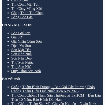
Chống Dột
Thi Công Mái Tôn
Thi Công Máng Xối
Công Trình Thi Công
Bảng Báo Giá
HẠNG MỤC SƠN
Báo Giá Sơn
Giá Sơn
Giá Nhân Công Sơn
Dịch Vụ Sơn
Sơn Mặt Tiền
Sơn Nền Nhà
Sơn Nhà Đẹp
Thợ Sơn Nước
Thợ Sơn Nhà
Quy Trình Sơn Nhà
Bài viết mới
Chống Thấm Bình Dương – Báo Giá Các Phương Pháp
Chống Thấm Hiệu Quả Nhất Hiện Nay 2026
Thi Công Chống Thấm Sân Thượng tại TPHCM – Bền Lâu
Trên 10 Năm, Bảo Hành Dài Hạn
Thợ Chống Thấm Sàn Mái Chuyên Nghiệp – Ngăn Nước