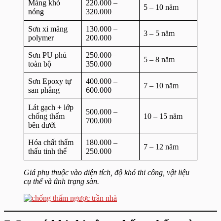
Màng khò
220.000 –
5 – 10 năm
nóng
320.000
Sơn xi măng
130.000 –
3 – 5 năm
polymer
200.000
Sơn PU phủ
250.000 –
5 – 8 năm
toàn bộ
350.000
Sơn Epoxy tự
400.000 –
7 – 10 năm
san phẳng
600.000
Lát gạch + lớp
500.000 –
chống thấm
10 – 15 năm
700.000
bên dưới
Hóa chất thẩm
180.000 –
7 – 12 năm
thấu tinh thể
250.000
Giá phụ thuộc vào diện tích, độ khó thi công, vật liệu
cụ thể và tình trạng sàn.