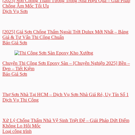
[2025] Sơn Chống Thấm Tường Trong Nhà Hiệu Quả – Giải Pháp
Chống Ẩm Mốc Tối Ưu
Dịch Vụ Sơn
[2025] Giá Sơn Chống Thấm Ngoài Trời Dulux Mới Nhất – Bảng
Giá & Tư Vấn Thi Công Chuẩn
Báo Giá Sơn
Chuyên Thi Công Sơn Epoxy Sàn – [Chuyên Nghiệp 2025] Bền –
Đẹp – Tiết Kiệm
Báo Giá Sơn
Thợ Sơn Nhà Tại HCM – Dịch Vụ Sơn Nhà Giá Rẻ, Uy Tín Số 1
Dịch Vụ Thi Công
Xử Lý Chống Thấm Nhà Vệ Sinh Triệt Để – Giải Pháp Dứt Điểm
Không Lo Hôi Mốc
Loại công trình