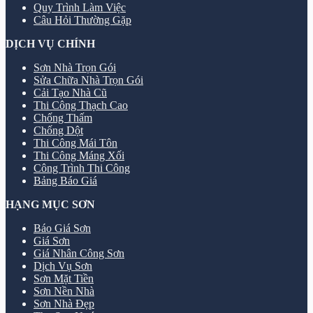
Quy Trình Làm Việc
Câu Hỏi Thường Gặp
DỊCH VỤ CHÍNH
Sơn Nhà Trọn Gói
Sửa Chữa Nhà Trọn Gói
Cải Tạo Nhà Cũ
Thi Công Thạch Cao
Chống Thấm
Chống Dột
Thi Công Mái Tôn
Thi Công Máng Xối
Công Trình Thi Công
Bảng Báo Giá
HẠNG MỤC SƠN
Báo Giá Sơn
Giá Sơn
Giá Nhân Công Sơn
Dịch Vụ Sơn
Sơn Mặt Tiền
Sơn Nền Nhà
Sơn Nhà Đẹp