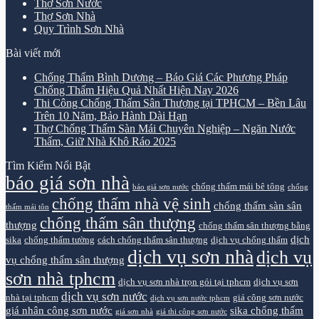
Thợ Sơn Nước
Thợ Sơn Nhà
Quy Trình Sơn Nhà
Bài viết mới
Chống Thấm Bình Dương – Báo Giá Các Phương Pháp
Chống Thấm Hiệu Quả Nhất Hiện Nay 2026
Thi Công Chống Thấm Sân Thượng tại TPHCM – Bền Lâu
Trên 10 Năm, Bảo Hành Dài Hạn
Thợ Chống Thấm Sàn Mái Chuyên Nghiệp – Ngăn Nước
Thấm, Giữ Nhà Khô Ráo 2025
Tìm Kiếm Nổi Bật
báo giá sơn nhà
chống thấm mái bê tông
báo giá sơn nước
chống
chống thấm nhà vệ sinh
chống thấm sàn sân
thấm mái tôn
chống thấm sân thượng
thượng
chống thấm sân thượng bằng
dịch
sika
chống thấm tường
cách chống thấm sân thượng
dịch vụ chống thấm
dịch vụ sơn nhà
dịch vụ
vụ chống thấm sân thượng
sơn nhà tphcm
dịch vụ sơn nhà trọn gói tại tphcm
dịch vụ sơn
dịch vụ sơn nước
nhà tại tphcm
giá công sơn nước
dịch vụ sơn nước tphcm
giá nhân công sơn nước
sika chống thấm
giá sơn nhà
giá thi công sơn nước