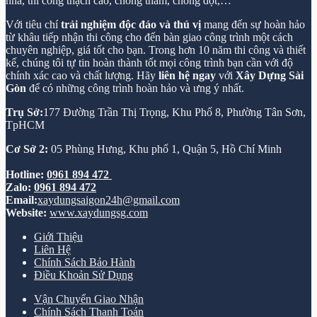
nhà, thi công thạch cao, chống thấm, chống dột,…
Với tiêu chí
trải nghiệm độc đáo và thú vị
mang đến sự hoàn hảo
từ khâu tiếp nhận thi công cho đến bàn giao công trình một cách
chuyên nghiệp, giá tốt cho bạn. Trong hơn 10 năm thi công và thiết
kế, chúng tôi tự tin hoàn thành tốt mọi công trình bạn cần với độ
chính xác cao và chất lượng. Hãy
liên hệ ngay
với
Xây Dựng Sài
Gòn
để có những công trình hoàn hảo và ưng ý nhất.
Trụ Sở:
177 Đường Trần Thị Trọng, Khu Phố 8, Phường Tân Sơn,
TpHCM
Cơ Sở 2:
05 Phùng Hưng, Khu phố 1, Quận 5, Hồ Chí Minh
Hotline:
0961 894 472
Zalo:
0961 894 472
Email:
xaydungsaigon24h@gmail.com
Website:
www.xaydungsg.com
Giới Thiệu
Liên Hệ
Chính Sách Bảo Hành
Điều Khoản Sử Dụng
Vận Chuyển Giao Nhận
Chính Sách Thanh Toán