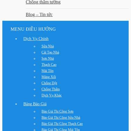
Chống thấm tường
Blog – Tin tức
MENU ĐIỀU HƯỚNG
Dịch Vụ Chính
Sửa Nhà
Cải Tạo Nhà
Sơn Nhà
Thạch Cao
Mái Tôn
Máng Xối
Chống Dột
Chống Thấm
Dịch Vụ Khác
Bảng Báo Giá
Báo Giá Thi Công Sơn
Báo Giá Thi Công Sửa Nhà
Báo Giá Thi Công Thạch Cao
Báo Giá Thi Công Mái Tôn