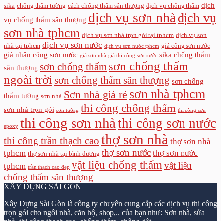
dịch
sika
chống thấm tường
cách chống thấm sân thượng
dịch vụ chống thấm
dịch vụ sơn nhà
dịch vụ
vụ chống thấm sân thượng
sơn nhà tphcm
dịch vụ sơn nhà trọn gói tại tphcm
dịch vụ sơn
dịch vụ sơn nước
nhà tại tphcm
giá công sơn nước
dịch vụ sơn nước tphcm
giá nhân công sơn nước
sika chống thấm
giá sơn nhà
giá thi công sơn nước
sơn chống thấm
sơn chống thấm
sân thượng
ngoài trời
sơn chống thấm sân thượng
sơn chống
sơn nhà tphcm
Sơn nhà giá rẻ
thấm tường
sơn nhà
thi công chống thấm
sơn nhà trọn gói
sơn tường
thi công sơn
thi công sơn nhà
thi công sơn nước
epoxy
thợ sơn nhà
thi công trần thạch cao
thợ sơn nhà
thợ sơn nước
tphcm
thợ sơn nước
thợ sơn nhà tại bình dương
vật liệu chống thấm
vật liệu
tphcm
trần thạch cao đẹp
chống thấm sân thượng
XÂY DỰNG SÀI GÒN
Xây Dựng Sài Gòn
là công ty chuyên cung cấp các dịch vụ thi công
trọn gói cho ngôi nhà, căn hộ, shop,.. của bạn như: Sơn nhà, sửa