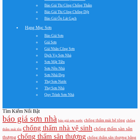
Báo Giá Thi Công Chống Thấm
Báo Giá Thi Công Chống Dột
Báo Giá Ốp Lát Gạch
Hạng Mục Sơn
Báo Giá Sơn
Giá Sơn
Giá Nhân Công Sơn
Dịch Vụ Sơn Nhà
Sơn Mặt Tiền
Sơn Nền Nhà
Sơn Nhà Đẹp
Thợ Sơn Nước
Thợ Sơn Nhà
Quy Trình Sơn Nhà
Tìm Kiếm Nổi Bật
báo giá sơn nhà
chống thấm mái bê tông
báo giá sơn nước
chống
chống thấm nhà vệ sinh
chống thấm sàn sân
thấm mái tôn
chống thấm sân thượng
thượng
chống thấm sân thượng bằng