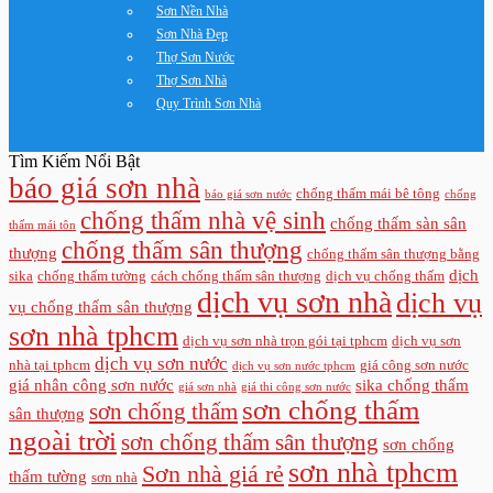
Sơn Nền Nhà
Sơn Nhà Đẹp
Thợ Sơn Nước
Thợ Sơn Nhà
Quy Trình Sơn Nhà
Tìm Kiếm Nổi Bật
báo giá sơn nhà
chống thấm mái bê tông
báo giá sơn nước
chống
chống thấm nhà vệ sinh
chống thấm sàn sân
thấm mái tôn
chống thấm sân thượng
thượng
chống thấm sân thượng bằng
dịch
sika
chống thấm tường
cách chống thấm sân thượng
dịch vụ chống thấm
dịch vụ sơn nhà
dịch vụ
vụ chống thấm sân thượng
sơn nhà tphcm
dịch vụ sơn nhà trọn gói tại tphcm
dịch vụ sơn
dịch vụ sơn nước
nhà tại tphcm
giá công sơn nước
dịch vụ sơn nước tphcm
giá nhân công sơn nước
sika chống thấm
giá sơn nhà
giá thi công sơn nước
sơn chống thấm
sơn chống thấm
sân thượng
ngoài trời
sơn chống thấm sân thượng
sơn chống
sơn nhà tphcm
Sơn nhà giá rẻ
thấm tường
sơn nhà