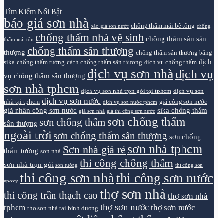
Tìm Kiếm Nổi Bật
báo giá sơn nhà
chống thấm mái bê tông
báo giá sơn nước
chống
chống thấm nhà vệ sinh
chống thấm sàn sân
thấm mái tôn
chống thấm sân thượng
thượng
chống thấm sân thượng bằng
dịch
sika
chống thấm tường
cách chống thấm sân thượng
dịch vụ chống thấm
dịch vụ sơn nhà
dịch vụ
vụ chống thấm sân thượng
sơn nhà tphcm
dịch vụ sơn nhà trọn gói tại tphcm
dịch vụ sơn
dịch vụ sơn nước
nhà tại tphcm
giá công sơn nước
dịch vụ sơn nước tphcm
giá nhân công sơn nước
sika chống thấm
giá sơn nhà
giá thi công sơn nước
sơn chống thấm
sơn chống thấm
sân thượng
ngoài trời
sơn chống thấm sân thượng
sơn chống
sơn nhà tphcm
Sơn nhà giá rẻ
thấm tường
sơn nhà
thi công chống thấm
sơn nhà trọn gói
sơn tường
thi công sơn
thi công sơn nhà
thi công sơn nước
epoxy
thợ sơn nhà
thi công trần thạch cao
thợ sơn nhà
thợ sơn nước
tphcm
thợ sơn nước
thợ sơn nhà tại bình dương