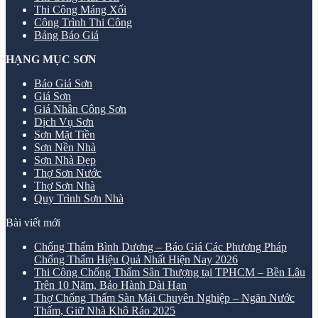
Thi Công Máng Xối
Công Trình Thi Công
Bảng Báo Giá
HẠNG MỤC SƠN
Báo Giá Sơn
Giá Sơn
Giá Nhân Công Sơn
Dịch Vụ Sơn
Sơn Mặt Tiền
Sơn Nền Nhà
Sơn Nhà Đẹp
Thợ Sơn Nước
Thợ Sơn Nhà
Quy Trình Sơn Nhà
Bài viết mới
Chống Thấm Bình Dương – Báo Giá Các Phương Pháp
Chống Thấm Hiệu Quả Nhất Hiện Nay 2026
Thi Công Chống Thấm Sân Thượng tại TPHCM – Bền Lâu
Trên 10 Năm, Bảo Hành Dài Hạn
Thợ Chống Thấm Sàn Mái Chuyên Nghiệp – Ngăn Nước
Thấm, Giữ Nhà Khô Ráo 2025