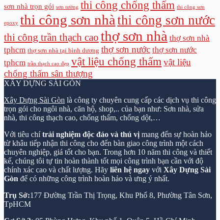
thi công chống thấm
sơn nhà trọn gói
sơn tường
thi công sơn
thi công sơn nhà
thi công sơn nước
epoxy
thợ sơn nhà
thi công trần thạch cao
thợ sơn nhà
thợ sơn nước
tphcm
thợ sơn nước
thợ sơn nhà tại bình dương
vật liệu chống thấm
vật liệu
tphcm
trần thạch cao đẹp
chống thấm sân thượng
XÂY DỰNG SÀI GÒN
Xây Dựng Sài Gòn
là công ty chuyên cung cấp các dịch vụ thi công
trọn gói cho ngôi nhà, căn hộ, shop,.. của bạn như: Sơn nhà, sửa
nhà, thi công thạch cao, chống thấm, chống dột,…
Với tiêu chí
trải nghiệm độc đáo và thú vị
mang đến sự hoàn hảo
từ khâu tiếp nhận thi công cho đến bàn giao công trình một cách
chuyên nghiệp, giá tốt cho bạn. Trong hơn 10 năm thi công và thiết
kế, chúng tôi tự tin hoàn thành tốt mọi công trình bạn cần với độ
chính xác cao và chất lượng. Hãy
liên hệ ngay
với
Xây Dựng Sài
Gòn
để có những công trình hoàn hảo và ưng ý nhất.
Trụ Sở:
177 Đường Trần Thị Trọng, Khu Phố 8, Phường Tân Sơn,
TpHCM