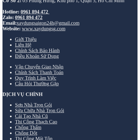
Cơ Sở 2:
05 Phùng Hưng, Khu phố 1, Quận 5, Hồ Chí Minh
Hotline:
0961 894 472
Zalo:
0961 894 472
Email:
xaydungsaigon24h@gmail.com
Website:
www.xaydungsg.com
Giới Thiệu
Liên Hệ
Chính Sách Bảo Hành
Điều Khoản Sử Dụng
Vận Chuyển Giao Nhận
Chính Sách Thanh Toán
Quy Trình Làm Việc
Câu Hỏi Thường Gặp
DỊCH VỤ CHÍNH
Sơn Nhà Trọn Gói
Sửa Chữa Nhà Trọn Gói
Cải Tạo Nhà Cũ
Thi Công Thạch Cao
Chống Thấm
Chống Dột
Thi Công Mái Tôn