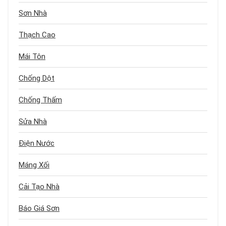
Sơn Nhà
Thạch Cao
Mái Tôn
Chống Dột
Chống Thấm
Sửa Nhà
Điện Nước
Máng Xối
Cải Tạo Nhà
Báo Giá Sơn