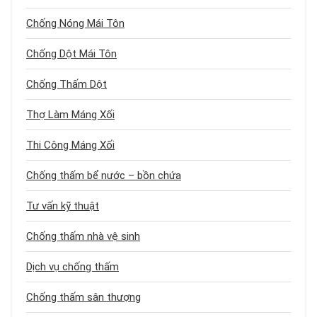
Chống Nóng Mái Tôn
Chống Dột Mái Tôn
Chống Thấm Dột
Thợ Làm Máng Xối
Thi Công Máng Xối
Chống thấm bể nước – bồn chứa
Tư vấn kỹ thuật
Chống thấm nhà vệ sinh
Dịch vụ chống thấm
Chống thấm sân thượng