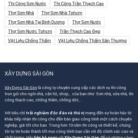
Thi Công Sơn Nước
Thi Công Trần Thạch Cao
Thợ Sơn Nhà
Thợ Sơn Nhà Tphcm
Thợ Sơn Nhà Tại Bình Dương
Thợ Sơn Nước
Thợ Sơn Nước Tphcm
Trần Thạch Cao Đẹp
Vật Liệu Chống Thấm
Vật Liệu Chống Thấm Sân Thượng
XÂY DỰNG SÀI GÒN
Xây Dựng Sài Gòn
là công ty chuyên cung cấp các dịch vụ thi công
trọn gói cho ngôi nhà, căn hộ, shop,.. của bạn như: Sơn nhà, sửa nhà, thi
công thạch cao, chống thấm, chống dột,…
Với tiêu chí
trải nghiệm độc đáo và thú vị
mang đến sự hoàn hảo từ
khâu tiếp nhận thi công cho đến bàn giao công trình một cách chuyên
nghiệp, giá tốt cho bạn. Trong hơn 10 năm thi công và thiết kế, chúng
tôi tự tin hoàn thành tốt mọi công trình bạn cần với độ chính xác cao và
chất lượng. Hãy
liên hệ ngay
với
Xây Dựng Sài Gòn
để có những công