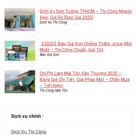
Dịch Vụ Sơn Tường TPHCM – Thi Công Nhanh,
Đẹp, Giá Rẻ [Báo Giá 2025]
Dịch Vụ Thi Công
【2025】Báo Giá Sơn Chống Thấm Jotun Mới
Nhất – Thi Công Chuẩn, Giá Tốt
Báo Giá Sơn
Chi Phí Làm Mái Tôn Sân Thượng 2025 –
Bảng Giá Chi Tiết, Giải Pháp Mát – Chắn Mưa
– Tiết Kiệm
Thi Công Mái Tôn
Dịch vụ chính :
Dịch Vụ Thi Công