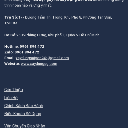
trình hoàn hảo và ưng ý nhất.
Trụ Sở:
177 Đường Trần Thị Trọng, Khu Phố 8, Phường Tân Sơn,
TpHCM
Cơ Sở 2:
05 Phùng Hưng, Khu phố 1, Quận 5, Hồ Chí Minh
Hotline:
0961 894 472
Zalo:
0961 894 472
Email:
xaydungsaigon24h@gmail.com
Website:
www.xaydungsg.com
Giới Thiệu
Liên Hệ
Chính Sách Bảo Hành
Điều Khoản Sử Dụng
Vận Chuyển Giao Nhận