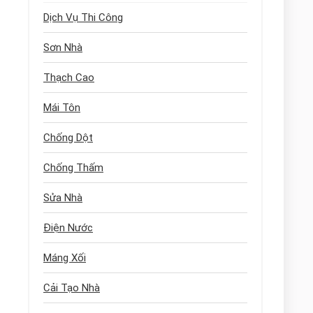
Dịch Vụ Thi Công
Sơn Nhà
Thạch Cao
Mái Tôn
Chống Dột
Chống Thấm
Sửa Nhà
Điện Nước
Máng Xối
Cải Tạo Nhà