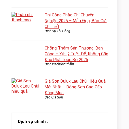
Thi Công Phào Chỉ Chuyên
Nghiệp 2025 – Mẫu Đẹp, Báo Giá
Chi Tiết
Dịch Vụ Thi Công
Chống Thấm Sân Thượng, Ban
Công – Xử Lý Triệt Để, Không Cần
Đục Phá Toàn Bộ 2025
Dịch vụ chống thấm
Giá Sơn Dulux Lau Chùi Hiệu Quả
Mới Nhất – Dòng Sơn Cao Cấp
Đáng Mua
Báo Giá Sơn
Dịch vụ chính :