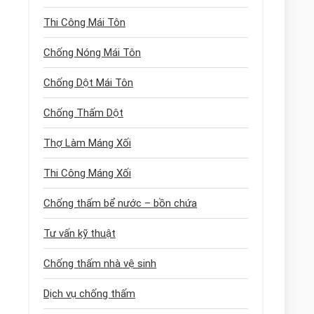
Thi Công Mái Tôn
Chống Nóng Mái Tôn
Chống Dột Mái Tôn
Chống Thấm Dột
Thợ Làm Máng Xối
Thi Công Máng Xối
Chống thấm bể nước – bồn chứa
Tư vấn kỹ thuật
Chống thấm nhà vệ sinh
Dịch vụ chống thấm