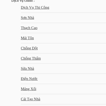
Dịch vụ chính :
Dịch Vụ Thi Công
Sơn Nhà
Thạch Cao
Mái Tôn
Chống Dột
Chống Thấm
Sửa Nhà
Điện Nước
Máng Xối
Cải Tạo Nhà