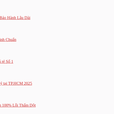
Bảo Hành Lâu Dài
ình Chuẩn
 rẻ Số 1
Lý tại TP.HCM 2025
m 100% Lỗi Thấm Dột