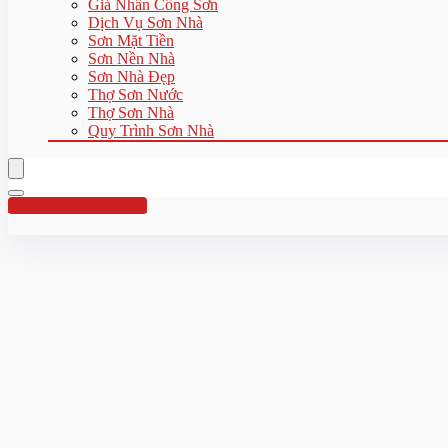
Giá Nhân Công Sơn
Dịch Vụ Sơn Nhà
Sơn Mặt Tiền
Sơn Nền Nhà
Sơn Nhà Đẹp
Thợ Sơn Nước
Thợ Sơn Nhà
Quy Trình Sơn Nhà
Hotline:0961 894 472