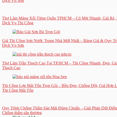
Dịch Vụ Sơn
Thợ Làm Máng Xối Từng Quận TPHCM – Có Mặt Nhanh, Giá Rẻ, 
Dịch Vụ Thi Công
Giá Thi Công Sơn Nước Trong Nhà Mới Nhất – Bảng Giá & Quy Tr
Dịch Vụ Sơn
Thợ Làm Trần Thạch Cao Tại TP.HCM – Thi Công Nhanh, Đẹp, Giá
Thạch Cao
Thi Công Lợp Mái Tôn Trọn Gói – Bền Đẹp, Chống Dột, Giá Hợp 
Thi Công Mái Tôn
Quy Trình Chống Thấm Sàn Mái Đúng Chuẩn – Giải Pháp Dứt Điể
Chống thấm sân thượng