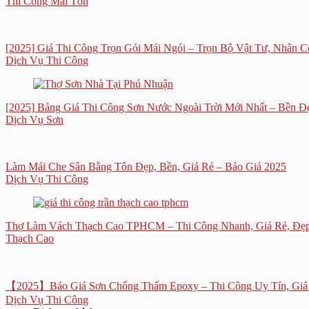
Thi Công Mái Tôn
[2025] Giá Thi Công Trọn Gói Mái Ngói – Trọn Bộ Vật Tư, Nhân 
Dịch Vụ Thi Công
[2025] Bảng Giá Thi Công Sơn Nước Ngoài Trời Mới Nhất – Bền Đẹ
Dịch Vụ Sơn
Làm Mái Che Sân Bằng Tôn Đẹp, Bền, Giá Rẻ – Báo Giá 2025
Dịch Vụ Thi Công
Thợ Làm Vách Thạch Cao TPHCM – Thi Công Nhanh, Giá Rẻ, Đẹ
Thạch Cao
【2025】Báo Giá Sơn Chống Thấm Epoxy – Thi Công Uy Tín, Giá
Dịch Vụ Thi Công