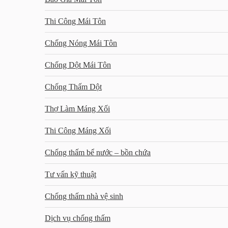
Thi Công Mái Tôn
Chống Nóng Mái Tôn
Chống Dột Mái Tôn
Chống Thấm Dột
Thợ Làm Máng Xối
Thi Công Máng Xối
Chống thấm bể nước – bồn chứa
Tư vấn kỹ thuật
Chống thấm nhà vệ sinh
Dịch vụ chống thấm