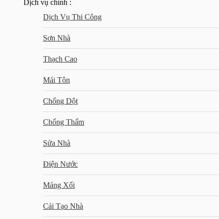
Dịch vụ chính :
Dịch Vụ Thi Công
Sơn Nhà
Thạch Cao
Mái Tôn
Chống Dột
Chống Thấm
Sửa Nhà
Điện Nước
Máng Xối
Cải Tạo Nhà