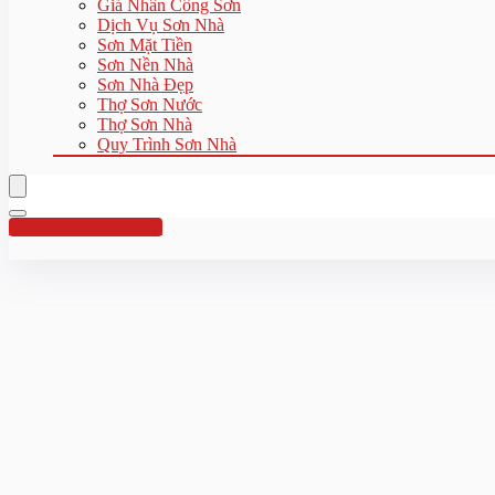
Giá Nhân Công Sơn
Dịch Vụ Sơn Nhà
Sơn Mặt Tiền
Sơn Nền Nhà
Sơn Nhà Đẹp
Thợ Sơn Nước
Thợ Sơn Nhà
Quy Trình Sơn Nhà
Hotline:0961 894 472