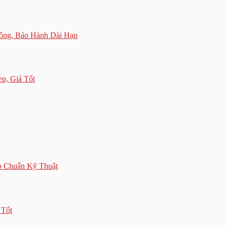
Công, Bảo Hành Dài Hạn
p, Giá Tốt
p Chuẩn Kỹ Thuật
 Tốt