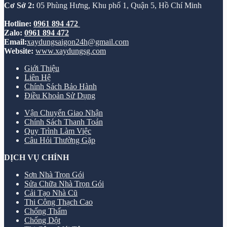
Cơ Sở 2:
05 Phùng Hưng, Khu phố 1, Quận 5, Hồ Chí Minh
Hotline:
0961 894 472
Zalo:
0961 894 472
Email:
xaydungsaigon24h@gmail.com
Website:
www.xaydungsg.com
Giới Thiệu
Liên Hệ
Chính Sách Bảo Hành
Điều Khoản Sử Dụng
Vận Chuyển Giao Nhận
Chính Sách Thanh Toán
Quy Trình Làm Việc
Câu Hỏi Thường Gặp
DỊCH VỤ CHÍNH
Sơn Nhà Trọn Gói
Sửa Chữa Nhà Trọn Gói
Cải Tạo Nhà Cũ
Thi Công Thạch Cao
Chống Thấm
Chống Dột