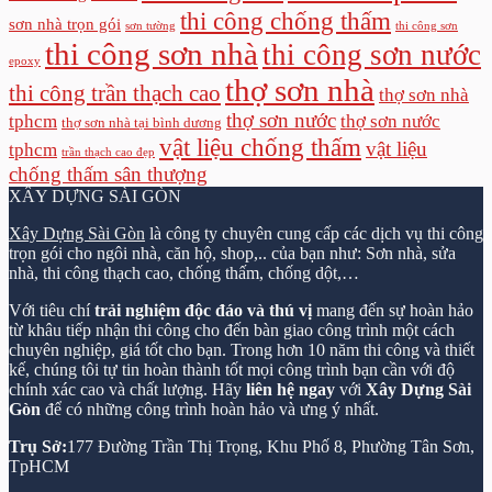
thi công chống thấm
sơn nhà trọn gói
sơn tường
thi công sơn
thi công sơn nhà
thi công sơn nước
epoxy
thợ sơn nhà
thi công trần thạch cao
thợ sơn nhà
thợ sơn nước
tphcm
thợ sơn nước
thợ sơn nhà tại bình dương
vật liệu chống thấm
vật liệu
tphcm
trần thạch cao đẹp
chống thấm sân thượng
XÂY DỰNG SÀI GÒN
Xây Dựng Sài Gòn
là công ty chuyên cung cấp các dịch vụ thi công
trọn gói cho ngôi nhà, căn hộ, shop,.. của bạn như: Sơn nhà, sửa
nhà, thi công thạch cao, chống thấm, chống dột,…
Với tiêu chí
trải nghiệm độc đáo và thú vị
mang đến sự hoàn hảo
từ khâu tiếp nhận thi công cho đến bàn giao công trình một cách
chuyên nghiệp, giá tốt cho bạn. Trong hơn 10 năm thi công và thiết
kế, chúng tôi tự tin hoàn thành tốt mọi công trình bạn cần với độ
chính xác cao và chất lượng. Hãy
liên hệ ngay
với
Xây Dựng Sài
Gòn
để có những công trình hoàn hảo và ưng ý nhất.
Trụ Sở:
177 Đường Trần Thị Trọng, Khu Phố 8, Phường Tân Sơn,
TpHCM