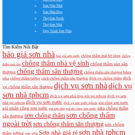
Sơn Nền Nhà
Sơn Nhà Đẹp
Thợ Sơn Nước
Thợ Sơn Nhà
Quy Trình Sơn Nhà
Tìm Kiếm Nổi Bật
báo giá sơn nhà
chống thấm mái bê tông
báo giá sơn nước
chống
chống thấm nhà vệ sinh
chống thấm sàn sân
thấm mái tôn
chống thấm sân thượng
thượng
chống thấm sân thượng bằng
dịch
sika
chống thấm tường
cách chống thấm sân thượng
dịch vụ chống thấm
dịch vụ sơn nhà
dịch vụ
vụ chống thấm sân thượng
sơn nhà tphcm
dịch vụ sơn nhà trọn gói tại tphcm
dịch vụ sơn
dịch vụ sơn nước
nhà tại tphcm
giá công sơn nước
dịch vụ sơn nước tphcm
giá nhân công sơn nước
sika chống thấm
giá sơn nhà
giá thi công sơn nước
sơn chống thấm
sơn chống thấm
sân thượng
ngoài trời
sơn chống thấm sân thượng
sơn chống
sơn nhà tphcm
Sơn nhà giá rẻ
thấm tường
sơn nhà