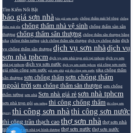
Tìm Kiếm Nổi Bật
báo giá sơn nhà
chống thấm mái bê tông
báo giá sơn nước
chống
chống thấm nhà vệ sinh
chống thấm sàn sân
thấm mái tôn
chống thấm sân thượng
thượng
chống thấm sân thượng bằng
dịch
sika
chống thấm tường
cách chống thấm sân thượng
dịch vụ chống thấm
dịch vụ sơn nhà
dịch vụ
vụ chống thấm sân thượng
sơn nhà tphcm
dịch vụ sơn nhà trọn gói tại tphcm
dịch vụ sơn
dịch vụ sơn nước
nhà tại tphcm
giá công sơn nước
dịch vụ sơn nước tphcm
giá nhân công sơn nước
sika chống thấm
giá sơn nhà
giá thi công sơn nước
sơn chống thấm
sơn chống thấm
sân thượng
ngoài trời
sơn chống thấm sân thượng
sơn chống
sơn nhà tphcm
Sơn nhà giá rẻ
thấm tường
sơn nhà
thi công chống thấm
sơn nhà trọn gói
sơn tường
thi công sơn
thi công sơn nhà
thi công sơn nước
epoxy
thợ sơn nhà
thi công trần thạch cao
thợ sơn nhà
thợ sơn nước
tphcm
thợ sơn nước
thợ sơn nhà tại bình dương