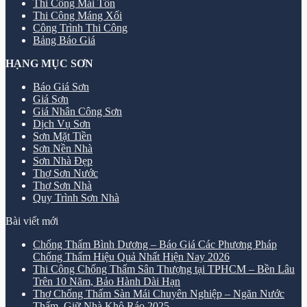
Thi Công Mái Tôn
Thi Công Máng Xối
Công Trình Thi Công
Bảng Báo Giá
HẠNG MỤC SƠN
Báo Giá Sơn
Giá Sơn
Giá Nhân Công Sơn
Dịch Vụ Sơn
Sơn Mặt Tiền
Sơn Nền Nhà
Sơn Nhà Đẹp
Thợ Sơn Nước
Thợ Sơn Nhà
Quy Trình Sơn Nhà
Bài viết mới
Chống Thấm Bình Dương – Báo Giá Các Phương Pháp
Chống Thấm Hiệu Quả Nhất Hiện Nay 2026
Thi Công Chống Thấm Sân Thượng tại TPHCM – Bền Lâu
Trên 10 Năm, Bảo Hành Dài Hạn
Thợ Chống Thấm Sàn Mái Chuyên Nghiệp – Ngăn Nước
Thấm, Giữ Nhà Khô Ráo 2025