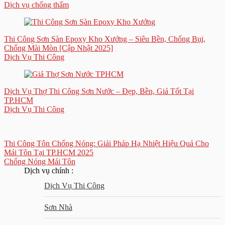
Dịch vụ chống thấm
Thi Công Sơn Sàn Epoxy Kho Xưởng – Siêu Bền, Chống Bụi,
Chống Mài Mòn [Cập Nhật 2025]
Dịch Vụ Thi Công
Dịch Vụ Thợ Thi Công Sơn Nước – Đẹp, Bền, Giá Tốt Tại
TP.HCM
Dịch Vụ Thi Công
Thi Công Tôn Chống Nóng: Giải Pháp Hạ Nhiệt Hiệu Quả Cho
Mái Tôn Tại TP.HCM 2025
Chống Nóng Mái Tôn
Dịch vụ chính :
Dịch Vụ Thi Công
Sơn Nhà