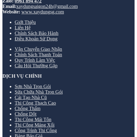
Zalo:
0961 894 472
Email:
xaydungsaigon24h@gmail.com
Website:
www.xaydungsg.com
Giới Thiệu
Liên Hệ
Chính Sách Bảo Hành
Điều Khoản Sử Dụng
Vận Chuyển Giao Nhận
Chính Sách Thanh Toán
Quy Trình Làm Việc
Câu Hỏi Thường Gặp
DỊCH VỤ CHÍNH
Sơn Nhà Trọn Gói
Sửa Chữa Nhà Trọn Gói
Cải Tạo Nhà Cũ
Thi Công Thạch Cao
Chống Thấm
Chống Dột
Thi Công Mái Tôn
Thi Công Máng Xối
Công Trình Thi Công
Bảng Báo Giá