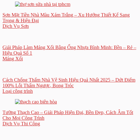
Sơn Mặt Tiền Nhà Màu Xám Trắng – Xu Hướng Thiết Kế Sang
Trọng & Hiện Đại
Dịch Vụ Sơn
Giải Pháp Làm Máng Xối Bằng Ống Nhựa Bình Minh: Bền – Rẻ –
Hiệu Quả Số 1
Máng Xối
Cách Chống Thấm Nhà Vệ Sinh Hiệu Quả Nhất 2025 – Dứt Điểm
100% Lỗi Thấm Ngược, Bong Tróc
Loại công trình
Tường Thạch Cao – Giải Pháp Hiện Đại, Bền Đẹp, Cách Âm Tốt
Cho Mọi Công Trình
Dịch Vụ Thi Công