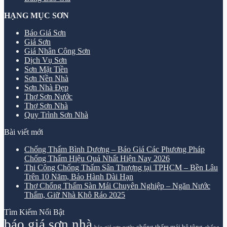
HẠNG MỤC SƠN
Báo Giá Sơn
Giá Sơn
Giá Nhân Công Sơn
Dịch Vụ Sơn
Sơn Mặt Tiền
Sơn Nền Nhà
Sơn Nhà Đẹp
Thợ Sơn Nước
Thợ Sơn Nhà
Quy Trình Sơn Nhà
Bài viết mới
Chống Thấm Bình Dương – Báo Giá Các Phương Pháp
Chống Thấm Hiệu Quả Nhất Hiện Nay 2026
Thi Công Chống Thấm Sân Thượng tại TPHCM – Bền Lâu
Trên 10 Năm, Bảo Hành Dài Hạn
Thợ Chống Thấm Sàn Mái Chuyên Nghiệp – Ngăn Nước
Thấm, Giữ Nhà Khô Ráo 2025
Tìm Kiếm Nổi Bật
báo giá sơn nhà