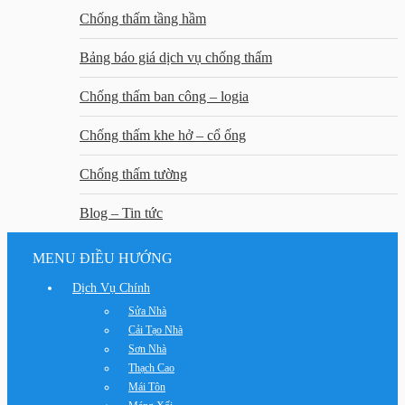
Chống thấm tầng hầm
Bảng báo giá dịch vụ chống thấm
Chống thấm ban công – logia
Chống thấm khe hở – cổ ống
Chống thấm tường
Blog – Tin tức
MENU ĐIỀU HƯỚNG
Dịch Vụ Chính
Sửa Nhà
Cải Tạo Nhà
Sơn Nhà
Thạch Cao
Mái Tôn