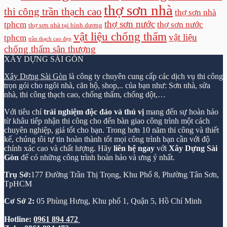
thợ sơn nhà
thi công trần thạch cao
thợ sơn nhà
thợ sơn nước
tphcm
thợ sơn nước
thợ sơn nhà tại bình dương
vật liệu chống thấm
vật liệu
tphcm
trần thạch cao đẹp
chống thấm sân thượng
XÂY DỰNG SÀI GÒN
Xây Dựng Sài Gòn
là công ty chuyên cung cấp các dịch vụ thi công
trọn gói cho ngôi nhà, căn hộ, shop,.. của bạn như: Sơn nhà, sửa
nhà, thi công thạch cao, chống thấm, chống dột,…
Với tiêu chí
trải nghiệm độc đáo và thú vị
mang đến sự hoàn hảo
từ khâu tiếp nhận thi công cho đến bàn giao công trình một cách
chuyên nghiệp, giá tốt cho bạn. Trong hơn 10 năm thi công và thiết
kế, chúng tôi tự tin hoàn thành tốt mọi công trình bạn cần với độ
chính xác cao và chất lượng. Hãy
liên hệ ngay
với
Xây Dựng Sài
Gòn
để có những công trình hoàn hảo và ưng ý nhất.
Trụ Sở:
177 Đường Trần Thị Trọng, Khu Phố 8, Phường Tân Sơn,
TpHCM
Cơ Sở 2:
05 Phùng Hưng, Khu phố 1, Quận 5, Hồ Chí Minh
Hotline:
0961 894 472