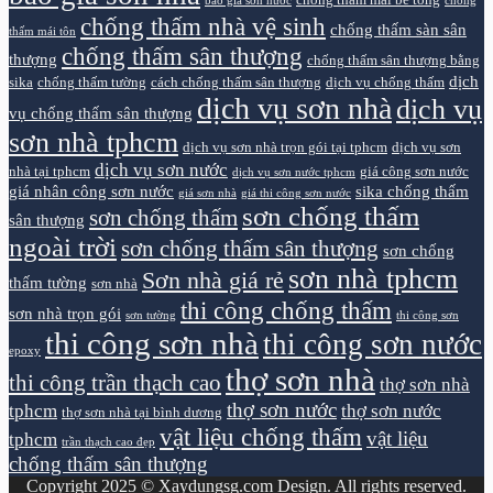
chống thấm mái bê tông
báo giá sơn nước
chống
chống thấm nhà vệ sinh
chống thấm sàn sân
thấm mái tôn
chống thấm sân thượng
thượng
chống thấm sân thượng bằng
dịch
sika
chống thấm tường
cách chống thấm sân thượng
dịch vụ chống thấm
dịch vụ sơn nhà
dịch vụ
vụ chống thấm sân thượng
sơn nhà tphcm
dịch vụ sơn nhà trọn gói tại tphcm
dịch vụ sơn
dịch vụ sơn nước
nhà tại tphcm
giá công sơn nước
dịch vụ sơn nước tphcm
giá nhân công sơn nước
sika chống thấm
giá sơn nhà
giá thi công sơn nước
sơn chống thấm
sơn chống thấm
sân thượng
ngoài trời
sơn chống thấm sân thượng
sơn chống
sơn nhà tphcm
Sơn nhà giá rẻ
thấm tường
sơn nhà
thi công chống thấm
sơn nhà trọn gói
sơn tường
thi công sơn
thi công sơn nhà
thi công sơn nước
epoxy
thợ sơn nhà
thi công trần thạch cao
thợ sơn nhà
thợ sơn nước
tphcm
thợ sơn nước
thợ sơn nhà tại bình dương
vật liệu chống thấm
vật liệu
tphcm
trần thạch cao đẹp
chống thấm sân thượng
Copyright 2025 © Xaydungsg.com Design. All rights reserved.