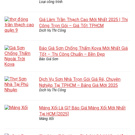
Loại công trình
Giá Làm Trần Thạch Cao Mới Nhất 2025 | Thi
Công Trọn Gói – Giá Tốt TPHCM
Dịch Vụ Thi Công
Báo Giá Sơn Chống Thấm Kova Mới Nhất Giá
Tốt – Thi Công Chuẩn – Bền Đẹp
Báo Giá Sơn
Dịch Vụ Sơn Nhà Trọn Gói Giá Rẻ, Chuyên
Nghiệp Tại TPHCM – Bảng Giá Mới 2025
Dịch Vụ Thi Công
Máng Xối Là Gì? Báo Giá Máng Xối Mới Nhất
Tại HCM [2025]
Máng Xối