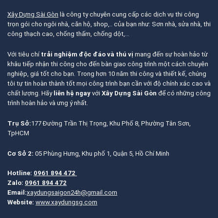
Xây Dựng Sài Gòn
là công ty chuyên cung cấp các dịch vụ thi công
trọn gói cho ngôi nhà, căn hộ, shop,.. của bạn như: Sơn nhà, sửa nhà, thi
công thạch cao, chống thấm, chống dột,…
Với tiêu chí
trải nghiệm độc đáo và thú vị
mang đến sự hoàn hảo từ
khâu tiếp nhận thi công cho đến bàn giao công trình một cách chuyên
nghiệp, giá tốt cho bạn. Trong hơn 10 năm thi công và thiết kế, chúng
tôi tự tin hoàn thành tốt mọi công trình bạn cần với độ chính xác cao và
chất lượng. Hãy
liên hệ ngay
với
Xây Dựng Sài Gòn
để có những công
trình hoàn hảo và ưng ý nhất.
Trụ Sở:
177 Đường Trần Thị Trọng, Khu Phố 8, Phường Tân Sơn,
TpHCM
Cơ Sở 2:
05 Phùng Hưng, Khu phố 1, Quận 5, Hồ Chí Minh
Hotline:
0961 894 472
Zalo:
0961 894 472
Email:
xaydungsaigon24h@gmail.com
Website:
www.xaydungsg.com