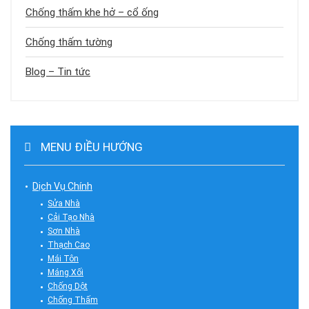
Chống thấm khe hở – cổ ống
Chống thấm tường
Blog – Tin tức
MENU ĐIỀU HƯỚNG
Dịch Vụ Chính
Sửa Nhà
Cải Tạo Nhà
Sơn Nhà
Thạch Cao
Mái Tôn
Máng Xối
Chống Dột
Chống Thấm