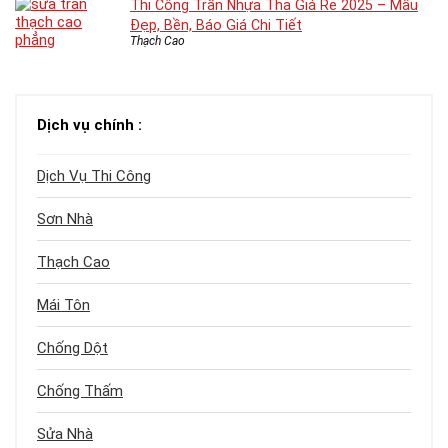
Thi Công Trần Nhựa Thả Giá Rẻ 2025 – Mẫu
Đẹp, Bền, Báo Giá Chi Tiết
Thạch Cao
Dịch vụ chính :
Dịch Vụ Thi Công
Sơn Nhà
Thạch Cao
Mái Tôn
Chống Dột
Chống Thấm
Sửa Nhà