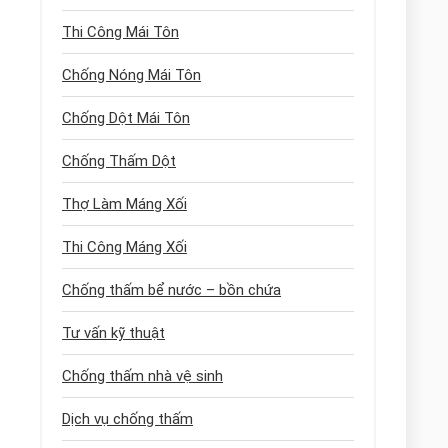
Thi Công Mái Tôn
Chống Nóng Mái Tôn
Chống Dột Mái Tôn
Chống Thấm Dột
Thợ Làm Máng Xối
Thi Công Máng Xối
Chống thấm bể nước – bồn chứa
Tư vấn kỹ thuật
Chống thấm nhà vệ sinh
Dịch vụ chống thấm