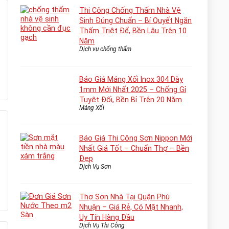
Thi Công Chống Thấm Nhà Vệ
Sinh Đúng Chuẩn – Bí Quyết Ngăn
Thấm Triệt Để, Bền Lâu Trên 10
Năm
Dịch vụ chống thấm
Báo Giá Máng Xối Inox 304 Dày
1mm Mới Nhất 2025 – Chống Gỉ
Tuyệt Đối, Bền Bỉ Trên 20 Năm
Máng Xối
Báo Giá Thi Công Sơn Nippon Mới
Nhất Giá Tốt – Chuẩn Thợ – Bền
Đẹp
Dịch Vụ Sơn
Thợ Sơn Nhà Tại Quận Phú
Nhuận – Giá Rẻ, Có Mặt Nhanh,
Uy Tín Hàng Đầu
Dịch Vụ Thi Công