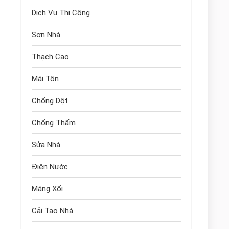
Dịch Vụ Thi Công
Sơn Nhà
Thạch Cao
Mái Tôn
Chống Dột
Chống Thấm
Sửa Nhà
Điện Nước
Máng Xối
Cải Tạo Nhà