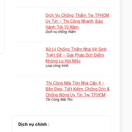
Dịch Vụ Chống Thấm Tại TPHCM
Uy Tín – Thi Công Nhanh, Bảo
Hành Tới 10 Năm
Dịch vụ chống thấm
Xử Lý Chống Thấm Nhà Vệ Sinh
Triệt Để – Giải Pháp Dứt Điểm
Không Lo Hôi Mốc
Loại công trình
Thi Công Mái Tôn Nhà Cấp 4 –
Bền Đẹp, Tiết Kiệm, Chống Dột &
Chống Nóng Uy Tín Tại TP.HCM
Thi Công Mái Tôn
Dịch vụ chính :