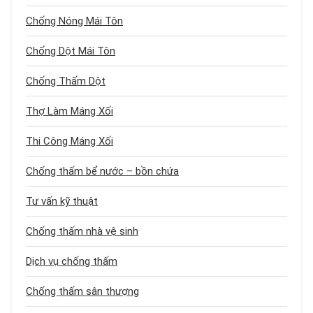
Chống Nóng Mái Tôn
Chống Dột Mái Tôn
Chống Thấm Dột
Thợ Làm Máng Xối
Thi Công Máng Xối
Chống thấm bể nước – bồn chứa
Tư vấn kỹ thuật
Chống thấm nhà vệ sinh
Dịch vụ chống thấm
Chống thấm sân thượng