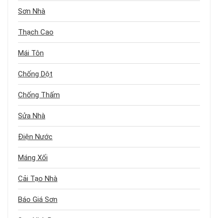
Sơn Nhà
Thạch Cao
Mái Tôn
Chống Dột
Chống Thấm
Sửa Nhà
Điện Nước
Máng Xối
Cải Tạo Nhà
Báo Giá Sơn