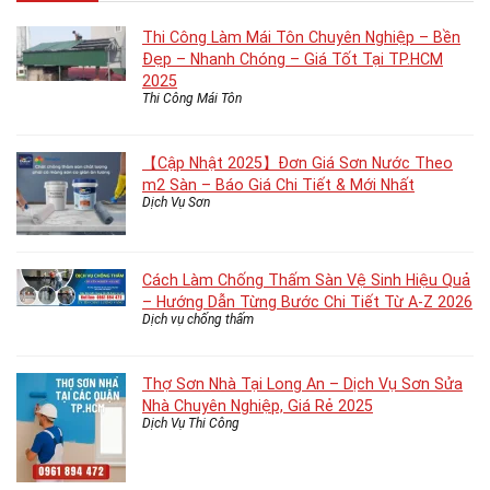
Thi Công Làm Mái Tôn Chuyên Nghiệp – Bền
Đẹp – Nhanh Chóng – Giá Tốt Tại TP.HCM
2025
Thi Công Mái Tôn
【Cập Nhật 2025】Đơn Giá Sơn Nước Theo
m2 Sàn – Báo Giá Chi Tiết & Mới Nhất
Dịch Vụ Sơn
Cách Làm Chống Thấm Sàn Vệ Sinh Hiệu Quả
– Hướng Dẫn Từng Bước Chi Tiết Từ A-Z 2026
Dịch vụ chống thấm
Thợ Sơn Nhà Tại Long An – Dịch Vụ Sơn Sửa
Nhà Chuyên Nghiệp, Giá Rẻ 2025
Dịch Vụ Thi Công