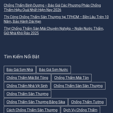
Chống Thấm Bình Dương – Báo Giá Các Phương Pháp Chống
Thấm Hiệu Quả Nhất Hiện Nay 2026
Thi Công Chống Thấm Sân Thượng tại TPHCM – Bền Lâu Trên 10
Năm, Bảo Hành Dài Hạn
Thợ Chống Thấm Sàn Mái Chuyên Nghiệp – Ngăn Nước Thấm,
Giữ Nhà Khô Ráo 2025
Tìm Kiếm Nổi Bật
Báo Giá Sơn Nhà
Báo Giá Sơn Nước
Chống Thấm Mái Bê Tông
Chống Thấm Mái Tôn
Chống Thấm Nhà Vệ Sinh
Chống Thấm Sàn Sân Thượng
Chống Thấm Sân Thượng
Chống Thấm Sân Thượng Bằng Sika
Chống Thấm Tường
Cách Chống Thấm Sân Thượng
Dịch Vụ Chống Thấm