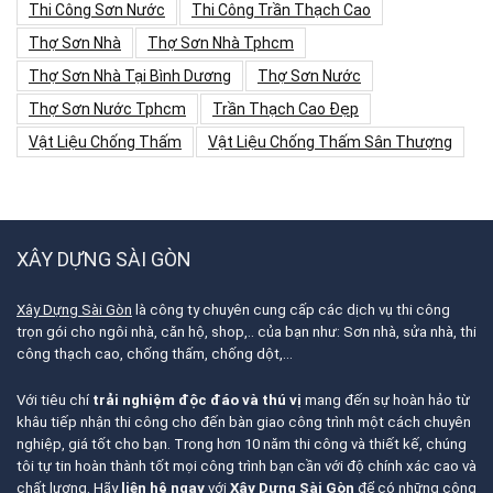
Thi Công Sơn Nước
Thi Công Trần Thạch Cao
Thợ Sơn Nhà
Thợ Sơn Nhà Tphcm
Thợ Sơn Nhà Tại Bình Dương
Thợ Sơn Nước
Thợ Sơn Nước Tphcm
Trần Thạch Cao Đẹp
Vật Liệu Chống Thấm
Vật Liệu Chống Thấm Sân Thượng
XÂY DỰNG SÀI GÒN
Xây Dựng Sài Gòn
là công ty chuyên cung cấp các dịch vụ thi công
trọn gói cho ngôi nhà, căn hộ, shop,.. của bạn như: Sơn nhà, sửa nhà, thi
công thạch cao, chống thấm, chống dột,…
Với tiêu chí
trải nghiệm độc đáo và thú vị
mang đến sự hoàn hảo từ
khâu tiếp nhận thi công cho đến bàn giao công trình một cách chuyên
nghiệp, giá tốt cho bạn. Trong hơn 10 năm thi công và thiết kế, chúng
tôi tự tin hoàn thành tốt mọi công trình bạn cần với độ chính xác cao và
chất lượng. Hãy
liên hệ ngay
với
Xây Dựng Sài Gòn
để có những công