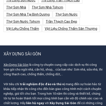
Thi Công Sơn Nước
Thi Công Trần Thạch Cao
Thợ Sơn Nhà
Thợ Sơn Nhà Tphcm
Thợ Sơn Nhà Tại Bình Dương
Thợ Sơn Nước
Thợ Sơn Nước Tphcm
Trần Thạch Cao Đẹp
Vật Liệu Chống Thấm
Vật Liệu Chống Thấm Sân Thượng
XÂY DỰNG SÀI GÒN
Xây Dựng Sài Gòn
là công ty chuyên cung cấp các dịch vụ thi công
trọn gói cho ngôi nhà, căn hộ, shop,.. của bạn như: Sơn nhà, sửa nhà, thi
công thạch cao, chống thấm, chống dột,…
Với tiêu chí
trải nghiệm độc đáo và thú vị
mang đến sự hoàn hảo từ
khâu tiếp nhận thi công cho đến bàn giao công trình một cách chuyên
nghiệp, giá tốt cho bạn. Trong hơn 10 năm thi công và thiết kế, chúng
tôi tự tin hoàn thành tốt mọi công trình bạn cần với độ chính xác cao và
chất lượng. Hãy
liên hệ ngay
với
Xây Dựng Sài Gòn
để có những công