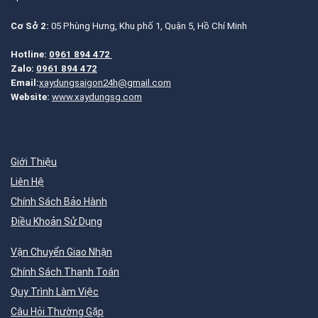
Cơ Sở 2:
05 Phùng Hưng, Khu phố 1, Quận 5, Hồ Chí Minh
Hotline:
0961 894 472
Zalo:
0961 894 472
Email:
xaydungsaigon24h@gmail.com
Website:
www.xaydungsg.com
Giới Thiệu
Liên Hệ
Chính Sách Bảo Hành
Điều Khoản Sử Dụng
Vận Chuyển Giao Nhận
Chính Sách Thanh Toán
Quy Trình Làm Việc
Câu Hỏi Thường Gặp