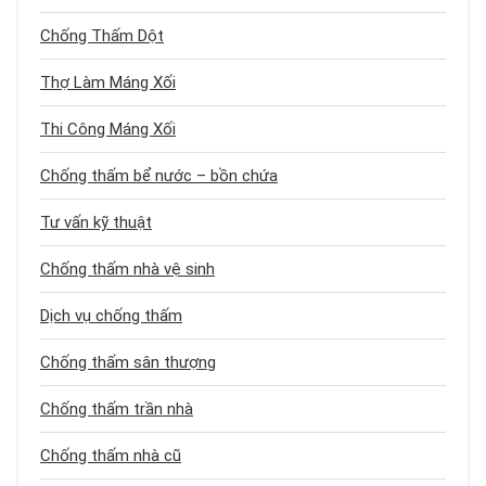
Chống Thấm Dột
Thợ Làm Máng Xối
Thi Công Máng Xối
Chống thấm bể nước – bồn chứa
Tư vấn kỹ thuật
Chống thấm nhà vệ sinh
Dịch vụ chống thấm
Chống thấm sân thượng
Chống thấm trần nhà
Chống thấm nhà cũ