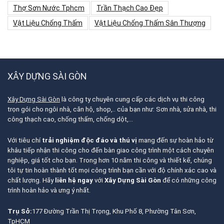
Thợ Sơn Nước Tphcm
Trần Thạch Cao Đẹp
Vật Liệu Chống Thấm
Vật Liệu Chống Thấm Sân Thượng
XÂY DỰNG SÀI GÒN
Xây Dựng Sài Gòn
là công ty chuyên cung cấp các dịch vụ thi công
trọn gói cho ngôi nhà, căn hộ, shop,.. của bạn như: Sơn nhà, sửa nhà, thi
công thạch cao, chống thấm, chống dột,…
Với tiêu chí
trải nghiệm độc đáo và thú vị
mang đến sự hoàn hảo từ
khâu tiếp nhận thi công cho đến bàn giao công trình một cách chuyên
nghiệp, giá tốt cho bạn. Trong hơn 10 năm thi công và thiết kế, chúng
tôi tự tin hoàn thành tốt mọi công trình bạn cần với độ chính xác cao và
chất lượng. Hãy
liên hệ ngay
với
Xây Dựng Sài Gòn
để có những công
trình hoàn hảo và ưng ý nhất.
Trụ Sở:
177 Đường Trần Thị Trọng, Khu Phố 8, Phường Tân Sơn,
TpHCM