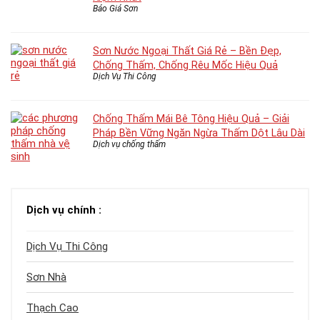
Báo Giá Sơn
Sơn Nước Ngoại Thất Giá Rẻ – Bền Đẹp,
Chống Thấm, Chống Rêu Mốc Hiệu Quả
Dịch Vụ Thi Công
Chống Thấm Mái Bê Tông Hiệu Quả – Giải
Pháp Bền Vững Ngăn Ngừa Thấm Dột Lâu Dài
Dịch vụ chống thấm
Dịch vụ chính :
Dịch Vụ Thi Công
Sơn Nhà
Thạch Cao