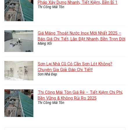
Pháp Xây Dựng Nhanh, Tiết Kiệm, Bền Bỉ 1
Thi Công Mái Tôn
Giá Máng Thoát Nước Inox Mới Nhất 2025 –
Báo Giá Chi Tiết, Lắp Đặt Nhanh, Bền Trọn Đời
Máng Xối
Sơn Lại Nhà Cũ Có Cần Sơn Lót Không?
Chuyên Gia Giải Đáp Chi Tiết!
Sơn Nhà Đẹp
Thi Công Mái Tôn Giá Rẻ – Tiết Kiệm Chi Phí,
Bền Vững & Không Rủi Ro 2025
Thi Công Mái Tôn