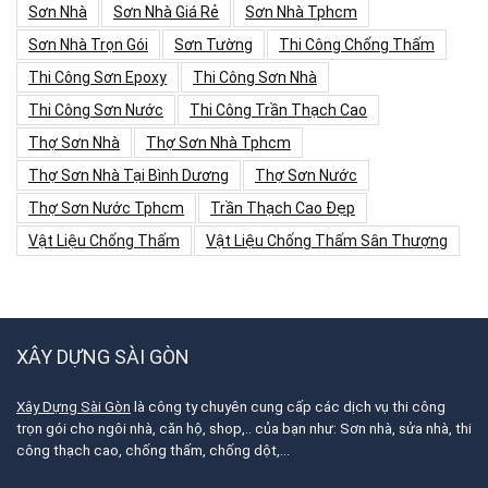
Sơn Nhà
Sơn Nhà Giá Rẻ
Sơn Nhà Tphcm
Sơn Nhà Trọn Gói
Sơn Tường
Thi Công Chống Thấm
Thi Công Sơn Epoxy
Thi Công Sơn Nhà
Thi Công Sơn Nước
Thi Công Trần Thạch Cao
Thợ Sơn Nhà
Thợ Sơn Nhà Tphcm
Thợ Sơn Nhà Tại Bình Dương
Thợ Sơn Nước
Thợ Sơn Nước Tphcm
Trần Thạch Cao Đẹp
Vật Liệu Chống Thấm
Vật Liệu Chống Thấm Sân Thượng
XÂY DỰNG SÀI GÒN
Xây Dựng Sài Gòn
là công ty chuyên cung cấp các dịch vụ thi công
trọn gói cho ngôi nhà, căn hộ, shop,.. của bạn như: Sơn nhà, sửa nhà, thi
công thạch cao, chống thấm, chống dột,…