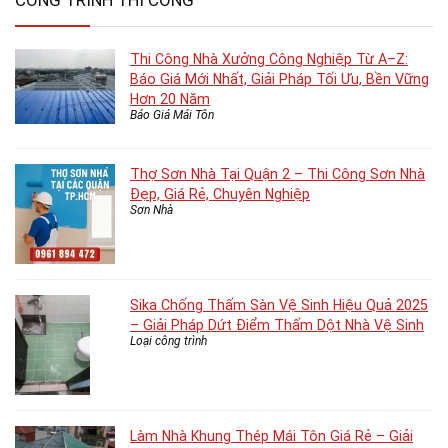
CÔNG TRÌNH THI CÔNG
Thi Công Nhà Xưởng Công Nghiệp Từ A–Z:
Báo Giá Mới Nhất, Giải Pháp Tối Ưu, Bền Vững
Hơn 20 Năm
Báo Giá Mái Tôn
Thợ Sơn Nhà Tại Quận 2 – Thi Công Sơn Nhà
Đẹp, Giá Rẻ, Chuyên Nghiệp
Sơn Nhà
Sika Chống Thấm Sàn Vệ Sinh Hiệu Quả 2025
– Giải Pháp Dứt Điểm Thấm Dột Nhà Vệ Sinh
Loại công trình
Làm Nhà Khung Thép Mái Tôn Giá Rẻ – Giải