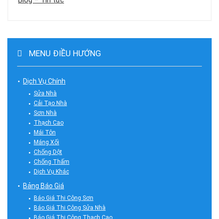
Blog – Tin tức
MENU ĐIỀU HƯỚNG
Dịch Vụ Chính
Sửa Nhà
Cải Tạo Nhà
Sơn Nhà
Thạch Cao
Mái Tôn
Máng Xối
Chống Dột
Chống Thấm
Dịch Vụ Khác
Bảng Báo Giá
Báo Giá Thi Công Sơn
Báo Giá Thi Công Sửa Nhà
Báo Giá Thi Công Thạch Cao