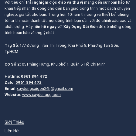
Với tiêu chí
trải nghiệm độc đáo và thú vị
mang đến sự hoàn hảo từ
khâu tiếp nhận thi công cho đến bàn giao công trình một cách chuyên
nghiệp, giá tốt cho bạn. Trong hơn 10 năm thi công và thiết kế, chúng
tôi tự tin hoàn thành tốt mọi công trình bạn cần với độ chính xác cao và
chất lượng. Hãy
liên hệ ngay
với
Xây Dựng Sài Gòn
để có những công
trình hoàn hảo và ưng ý nhất.
Trụ Sở:
177 Đường Trần Thị Trọng, Khu Phố 8, Phường Tân Sơn,
TpHCM
Cơ Sở 2:
05 Phùng Hưng, Khu phố 1, Quận 5, Hồ Chí Minh
Hotline:
0961 894 472
Zalo:
0961 894 472
Email:
xaydungsaigon24h@gmail.com
Website:
www.xaydungsg.com
Giới Thiệu
Liên Hệ