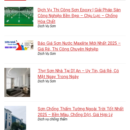
Dịch Vụ Thi Công Sơn Epoxy | Giải Pháp Sàn
Công Nghiệp Bền Đẹp – Chịu Lực – Chống
Hóa Chất
Dịch Vụ Sơn
Báo Giá Sơn Nước Maxilite Mới Nhất 2025 –
Giá Rẻ, Thi Công Chuyên Nghiệp
Dịch Vụ Sơn
Thợ Sơn Nhà Tại Dĩ An – Uy Tín, Giá Rẻ, Có
Mặt Ngay Trong Ngày
Dịch Vụ Sơn
Sơn Chống Thấm Tường Ngoài Trời Tốt Nhất
2025 – Bền Màu, Chống Dột, Giá Hợp Lý
Dịch vụ chống thấm