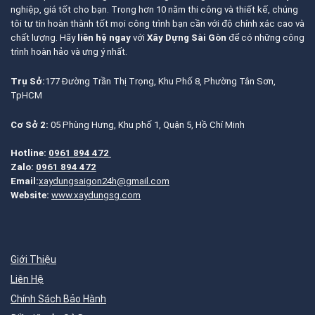
nghiệp, giá tốt cho bạn. Trong hơn 10 năm thi công và thiết kế, chúng
tôi tự tin hoàn thành tốt mọi công trình bạn cần với độ chính xác cao và
chất lượng. Hãy
liên hệ ngay
với
Xây Dựng Sài Gòn
để có những công
trình hoàn hảo và ưng ý nhất.
Trụ Sở:
177 Đường Trần Thị Trọng, Khu Phố 8, Phường Tân Sơn,
TpHCM
Cơ Sở 2:
05 Phùng Hưng, Khu phố 1, Quận 5, Hồ Chí Minh
Hotline:
0961 894 472
Zalo:
0961 894 472
Email:
xaydungsaigon24h@gmail.com
Website:
www.xaydungsg.com
Giới Thiệu
Liên Hệ
Chính Sách Bảo Hành