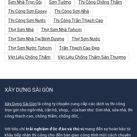
Sơn Nhà Trọn Gói
Sơn Tường
Thi Công Chống Thấm
Thi Công Sơn Epoxy
Thi Công Sơn Nhà
Thi Công Sơn Nước
Thi Công Trần Thạch Cao
Thợ Sơn Nhà
Thợ Sơn Nhà Tphcm
Thợ Sơn Nhà Tại Bình Dương
Thợ Sơn Nước
Thợ Sơn Nước Tphcm
Trần Thạch Cao Đẹp
Vật Liệu Chống Thấm
Vật Liệu Chống Thấm Sân Thượng
XÂY DỰNG SÀI GÒN
Xây Dựng Sài Gòn
là công ty chuyên cung cấp các dịch vụ thi công
trọn gói cho ngôi nhà, căn hộ, shop,.. của bạn như: Sơn nhà, sửa nhà, thi
công thạch cao, chống thấm, chống dột,…
Với tiêu chí
trải nghiệm độc đáo và thú vị
mang đến sự hoàn hảo từ
khâu tiếp nhận thi công cho đến bàn giao công trình một cách chuyên