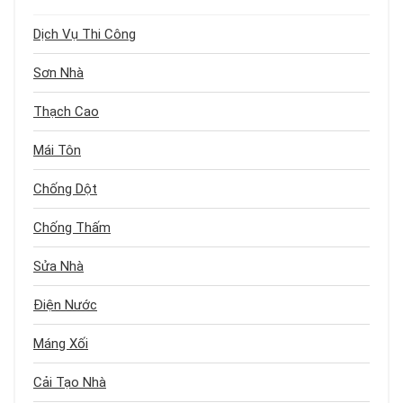
Dịch Vụ Thi Công
Sơn Nhà
Thạch Cao
Mái Tôn
Chống Dột
Chống Thấm
Sửa Nhà
Điện Nước
Máng Xối
Cải Tạo Nhà