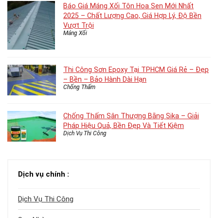
Báo Giá Máng Xối Tôn Hoa Sen Mới Nhất
2025 – Chất Lượng Cao, Giá Hợp Lý, Độ Bền
Vượt Trội
Máng Xối
Thi Công Sơn Epoxy Tại TPHCM Giá Rẻ – Đẹp
– Bền – Bảo Hành Dài Hạn
Chống Thấm
Chống Thấm Sân Thượng Bằng Sika – Giải
Pháp Hiệu Quả, Bền Đẹp Và Tiết Kiệm
Dịch Vụ Thi Công
Dịch vụ chính :
Dịch Vụ Thi Công