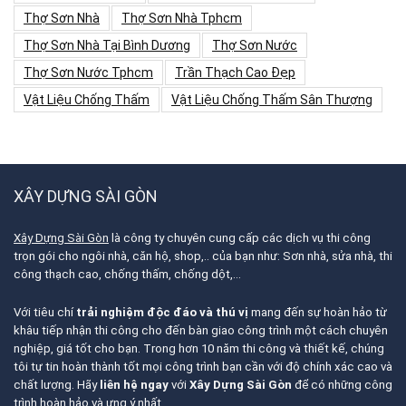
Thợ Sơn Nhà
Thợ Sơn Nhà Tphcm
Thợ Sơn Nhà Tại Bình Dương
Thợ Sơn Nước
Thợ Sơn Nước Tphcm
Trần Thạch Cao Đẹp
Vật Liệu Chống Thấm
Vật Liệu Chống Thấm Sân Thượng
XÂY DỰNG SÀI GÒN
Xây Dựng Sài Gòn
là công ty chuyên cung cấp các dịch vụ thi công
trọn gói cho ngôi nhà, căn hộ, shop,.. của bạn như: Sơn nhà, sửa nhà, thi
công thạch cao, chống thấm, chống dột,…
Với tiêu chí
trải nghiệm độc đáo và thú vị
mang đến sự hoàn hảo từ
khâu tiếp nhận thi công cho đến bàn giao công trình một cách chuyên
nghiệp, giá tốt cho bạn. Trong hơn 10 năm thi công và thiết kế, chúng
tôi tự tin hoàn thành tốt mọi công trình bạn cần với độ chính xác cao và
chất lượng. Hãy
liên hệ ngay
với
Xây Dựng Sài Gòn
để có những công
trình hoàn hảo và ưng ý nhất.