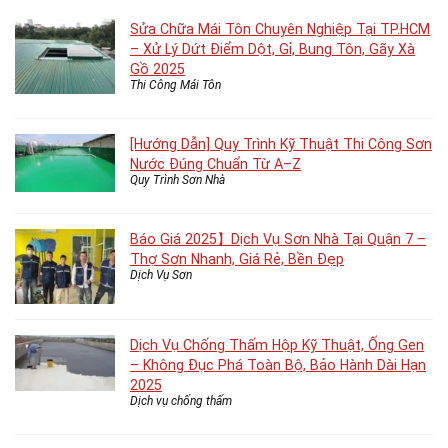
Sửa Chữa Mái Tôn Chuyên Nghiệp Tại TP.HCM
– Xử Lý Dứt Điểm Dột, Gỉ, Bung Tôn, Gãy Xà
Gồ 2025
Thi Công Mái Tôn
[Hướng Dẫn] Quy Trình Kỹ Thuật Thi Công Sơn
Nước Đúng Chuẩn Từ A–Z
Quy Trình Sơn Nhà
Báo Giá 2025】Dịch Vụ Sơn Nhà Tại Quận 7 –
Thợ Sơn Nhanh, Giá Rẻ, Bền Đẹp
Dịch Vụ Sơn
Dịch Vụ Chống Thấm Hộp Kỹ Thuật, Ống Gen
– Không Đục Phá Toàn Bộ, Bảo Hành Dài Hạn
2025
Dịch vụ chống thấm