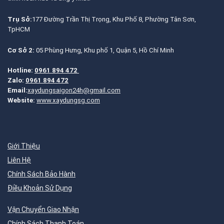
Trụ Sở:
177 Đường Trần Thị Trọng, Khu Phố 8, Phường Tân Sơn,
TpHCM
Cơ Sở 2:
05 Phùng Hưng, Khu phố 1, Quận 5, Hồ Chí Minh
Hotline:
0961 894 472
Zalo:
0961 894 472
Email:
xaydungsaigon24h@gmail.com
Website:
www.xaydungsg.com
Giới Thiệu
Liên Hệ
Chính Sách Bảo Hành
Điều Khoản Sử Dụng
Vận Chuyển Giao Nhận
Chính Sách Thanh Toán