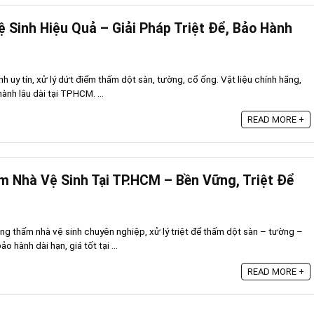
Sinh Hiệu Quả – Giải Pháp Triệt Để, Bảo Hành
h uy tín, xử lý dứt điểm thấm dột sàn, tường, cổ ống. Vật liệu chính hãng,
ành lâu dài tại TPHCM. ...
READ MORE +
 Nhà Vệ Sinh Tại TP.HCM – Bền Vững, Triệt Để
g thấm nhà vệ sinh chuyên nghiệp, xử lý triệt để thấm dột sàn – tường –
 hành dài hạn, giá tốt tại ...
READ MORE +