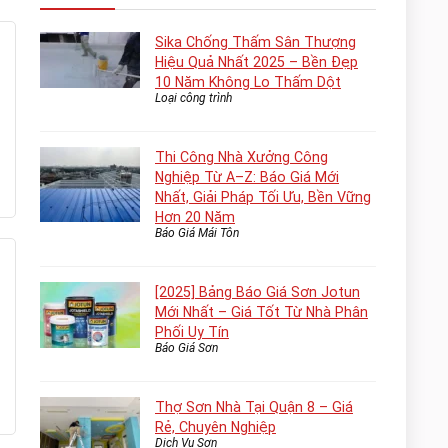
Sika Chống Thấm Sân Thượng
Hiệu Quả Nhất 2025 – Bền Đẹp
10 Năm Không Lo Thấm Dột
Loại công trình
Thi Công Nhà Xưởng Công
Nghiệp Từ A–Z: Báo Giá Mới
Nhất, Giải Pháp Tối Ưu, Bền Vững
Hơn 20 Năm
Báo Giá Mái Tôn
[2025] Bảng Báo Giá Sơn Jotun
Mới Nhất – Giá Tốt Từ Nhà Phân
Phối Uy Tín
Báo Giá Sơn
Thợ Sơn Nhà Tại Quận 8 – Giá
Rẻ, Chuyên Nghiệp
Dịch Vụ Sơn