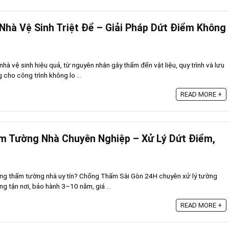
hà Vệ Sinh Triệt Để – Giải Pháp Dứt Điểm Không
à vệ sinh hiệu quả, từ nguyên nhân gây thấm đến vật liệu, quy trình và lưu
 cho công trình không lo ...
READ MORE +
m Tường Nhà Chuyên Nghiệp – Xử Lý Dứt Điểm,
ống thấm tường nhà uy tín? Chống Thấm Sài Gòn 24H chuyên xử lý tường
g tận nơi, bảo hành 3–10 năm, giá ...
READ MORE +