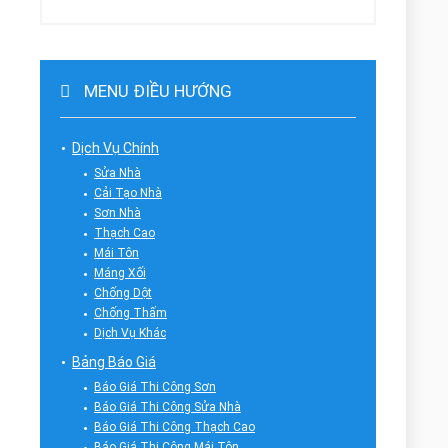
MENU ĐIỀU HƯỚNG
Dịch Vụ Chính
Sửa Nhà
Cải Tạo Nhà
Sơn Nhà
Thạch Cao
Mái Tôn
Máng Xối
Chống Dột
Chống Thấm
Dịch Vụ Khác
Bảng Báo Giá
Báo Giá Thi Công Sơn
Báo Giá Thi Công Sửa Nhà
Báo Giá Thi Công Thạch Cao
Báo Giá Thi Công Mái Tôn