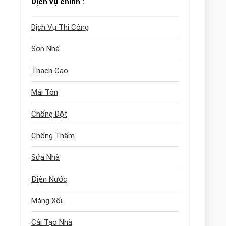
Dịch vụ chính :
Dịch Vụ Thi Công
Sơn Nhà
Thạch Cao
Mái Tôn
Chống Dột
Chống Thấm
Sửa Nhà
Điện Nước
Máng Xối
Cải Tạo Nhà