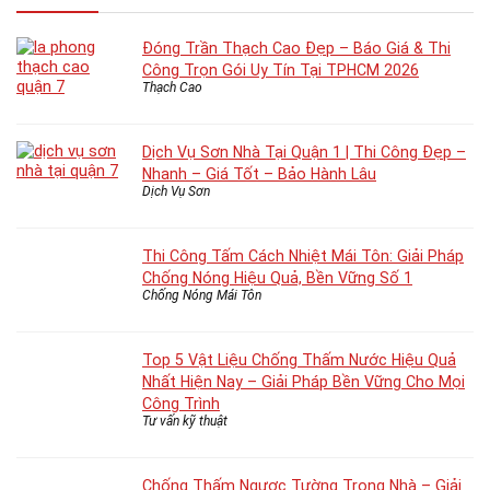
Đóng Trần Thạch Cao Đẹp – Báo Giá & Thi
Công Trọn Gói Uy Tín Tại TPHCM 2026
Thạch Cao
Dịch Vụ Sơn Nhà Tại Quận 1 | Thi Công Đẹp –
Nhanh – Giá Tốt – Bảo Hành Lâu
Dịch Vụ Sơn
Thi Công Tấm Cách Nhiệt Mái Tôn: Giải Pháp
Chống Nóng Hiệu Quả, Bền Vững Số 1
Chống Nóng Mái Tôn
Top 5 Vật Liệu Chống Thấm Nước Hiệu Quả
Nhất Hiện Nay – Giải Pháp Bền Vững Cho Mọi
Công Trình
Tư vấn kỹ thuật
Chống Thấm Ngược Tường Trong Nhà – Giải