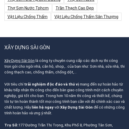
Thợ Sơn Nước Tphcm
Trần Thạch Cao Đẹp
Vật Liệu Chống Thấm
Vật Liệu Chống Thấm Sân Thượng
XÂY DỰNG SÀI GÒN
Xây Dựng Sài Gòn
là công ty chuyên cung cấp các dịch vụ thi công
trọn gói cho ngôi nhà, căn hộ, shop,.. của bạn như: Sơn nhà, sửa nhà, thi
công thạch cao, chống thấm, chống dột,…
Với tiêu chí
trải nghiệm độc đáo và thú vị
mang đến sự hoàn hảo từ
khâu tiếp nhận thi công cho đến bàn giao công trình một cách chuyên
nghiệp, giá tốt cho bạn. Trong hơn 10 năm thi công và thiết kế, chúng
tôi tự tin hoàn thành tốt mọi công trình bạn cần với độ chính xác cao và
chất lượng. Hãy
liên hệ ngay
với
Xây Dựng Sài Gòn
để có những công
trình hoàn hảo và ưng ý nhất.
Trụ Sở:
177 Đường Trần Thị Trọng, Khu Phố 8, Phường Tân Sơn,