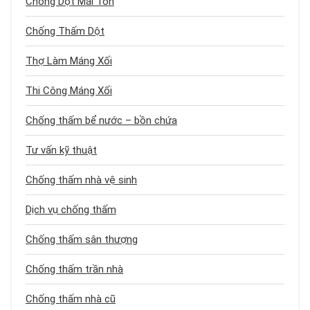
Chống Dột Mái Tôn
Chống Thấm Dột
Thợ Làm Máng Xối
Thi Công Máng Xối
Chống thấm bể nước – bồn chứa
Tư vấn kỹ thuật
Chống thấm nhà vệ sinh
Dịch vụ chống thấm
Chống thấm sân thượng
Chống thấm trần nhà
Chống thấm nhà cũ