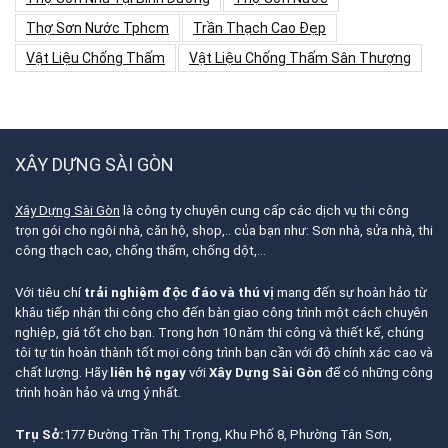
Thợ Sơn Nước Tphcm
Trần Thạch Cao Đẹp
Vật Liệu Chống Thấm
Vật Liệu Chống Thấm Sân Thượng
XÂY DỰNG SÀI GÒN
Xây Dựng Sài Gòn
là công ty chuyên cung cấp các dịch vụ thi công
trọn gói cho ngôi nhà, căn hộ, shop,.. của bạn như: Sơn nhà, sửa nhà, thi
công thạch cao, chống thấm, chống dột,…
Với tiêu chí
trải nghiệm độc đáo và thú vị
mang đến sự hoàn hảo từ
khâu tiếp nhận thi công cho đến bàn giao công trình một cách chuyên
nghiệp, giá tốt cho bạn. Trong hơn 10 năm thi công và thiết kế, chúng
tôi tự tin hoàn thành tốt mọi công trình bạn cần với độ chính xác cao và
chất lượng. Hãy
liên hệ ngay
với
Xây Dựng Sài Gòn
để có những công
trình hoàn hảo và ưng ý nhất.
Trụ Sở:
177 Đường Trần Thị Trọng, Khu Phố 8, Phường Tân Sơn,