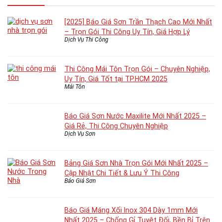
[2025] Báo Giá Sơn Trần Thạch Cao Mới Nhất
– Trọn Gói Thi Công Uy Tín, Giá Hợp Lý
Dịch Vụ Thi Công
Thi Công Mái Tôn Trọn Gói – Chuyên Nghiệp,
Uy Tín, Giá Tốt tại TP.HCM 2025
Mái Tôn
Báo Giá Sơn Nước Maxilite Mới Nhất 2025 –
Giá Rẻ, Thi Công Chuyên Nghiệp
Dịch Vụ Sơn
Bảng Giá Sơn Nhà Trọn Gói Mới Nhất 2025 –
Cập Nhật Chi Tiết & Lưu Ý Thi Công
Báo Giá Sơn
Báo Giá Máng Xối Inox 304 Dày 1mm Mới
Nhất 2025 – Chống Gỉ Tuyệt Đối, Bền Bỉ Trên