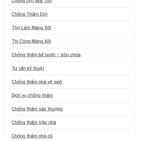
Chống Dột Mái Tôn
Chống Thấm Dột
Thợ Làm Máng Xối
Thi Công Máng Xối
Chống thấm bể nước – bồn chứa
Tư vấn kỹ thuật
Chống thấm nhà vệ sinh
Dịch vụ chống thấm
Chống thấm sân thượng
Chống thấm trần nhà
Chống thấm nhà cũ