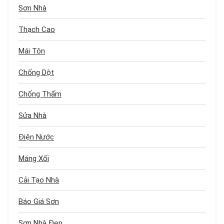
Sơn Nhà
Thạch Cao
Mái Tôn
Chống Dột
Chống Thấm
Sửa Nhà
Điện Nước
Máng Xối
Cải Tạo Nhà
Báo Giá Sơn
Sơn Nhà Đẹp