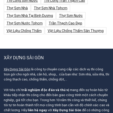
Thi Công Sơn Nước
Thi Công Trần Thạch Cao
Thợ Sơn Nhà
Thợ Sơn Nhà Tphcm
Thợ Sơn Nhà Tại Bình Dương
Thợ Sơn Nước
Thợ Sơn Nước Tphcm
Trần Thạch Cao Đẹp
Vật Liệu Chống Thấm
Vật Liệu Chống Thấm Sân Thượng
XÂY DỰNG SÀI GÒN
Xây Dựng Sài Gòn
là công ty chuyên cung cấp các dịch vụ thi công
trọn gói cho ngôi nhà, căn hộ, shop,.. của bạn như: Sơn nhà, sửa nhà, thi
công thạch cao, chống thấm, chống dột,…
Với tiêu chí
trải nghiệm độc đáo và thú vị
mang đến sự hoàn hảo từ
khâu tiếp nhận thi công cho đến bàn giao công trình một cách chuyên
nghiệp, giá tốt cho bạn. Trong hơn 10 năm thi công và thiết kế, chúng
tôi tự tin hoàn thành tốt mọi công trình bạn cần với độ chính xác cao và
chất lượng. Hãy
liên hệ ngay
với
Xây Dựng Sài Gòn
để có những công