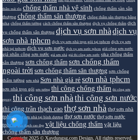
chống thấm mái bê tông
báo giá sơn nước
chống
chống thấm nhà vệ sinh
chống thấm sàn sân
thấm mái tôn
chống thấm sân thượng
thượng
chống thấm sân thượng bằng
dịch
sika
chống thấm tường
cách chống thấm sân thượng
dịch vụ chống thấm
dịch vụ sơn nhà
dịch vụ
vụ chống thấm sân thượng
sơn nhà tphcm
dịch vụ sơn nhà trọn gói tại tphcm
dịch vụ sơn
dịch vụ sơn nước
nhà tại tphcm
giá công sơn nước
dịch vụ sơn nước tphcm
giá nhân công sơn nước
sika chống thấm
giá sơn nhà
giá thi công sơn nước
sơn chống thấm
sơn chống thấm
sân thượng
ngoài trời
sơn chống thấm sân thượng
sơn chống
sơn nhà tphcm
Sơn nhà giá rẻ
thấm tường
sơn nhà
thi công chống thấm
sơn nhà trọn gói
sơn tường
thi công sơn
thi công sơn nhà
thi công sơn nước
epoxy
thợ sơn nhà
thi công trần thạch cao
thợ sơn nhà
thợ sơn nước
tphcm
thợ sơn nước
thợ sơn nhà tại bình dương
vật liệu chống thấm
vật liệu
tphcm
trần thạch cao đẹp
chống thấm sân thượng
Copyright 2025 © Xaydungsg.com Design. All rights reserved.