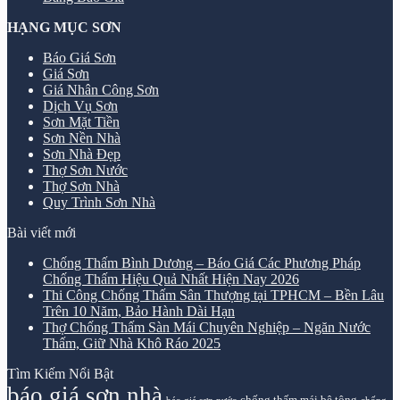
HẠNG MỤC SƠN
Báo Giá Sơn
Giá Sơn
Giá Nhân Công Sơn
Dịch Vụ Sơn
Sơn Mặt Tiền
Sơn Nền Nhà
Sơn Nhà Đẹp
Thợ Sơn Nước
Thợ Sơn Nhà
Quy Trình Sơn Nhà
Bài viết mới
Chống Thấm Bình Dương – Báo Giá Các Phương Pháp
Chống Thấm Hiệu Quả Nhất Hiện Nay 2026
Thi Công Chống Thấm Sân Thượng tại TPHCM – Bền Lâu
Trên 10 Năm, Bảo Hành Dài Hạn
Thợ Chống Thấm Sàn Mái Chuyên Nghiệp – Ngăn Nước
Thấm, Giữ Nhà Khô Ráo 2025
Tìm Kiếm Nổi Bật
báo giá sơn nhà