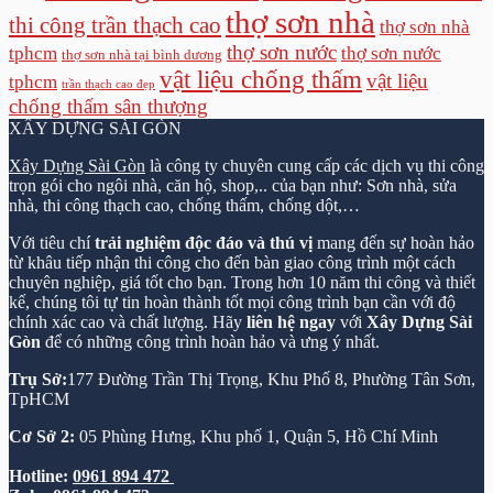
thợ sơn nhà
thi công trần thạch cao
thợ sơn nhà
thợ sơn nước
tphcm
thợ sơn nước
thợ sơn nhà tại bình dương
vật liệu chống thấm
vật liệu
tphcm
trần thạch cao đẹp
chống thấm sân thượng
XÂY DỰNG SÀI GÒN
Xây Dựng Sài Gòn
là công ty chuyên cung cấp các dịch vụ thi công
trọn gói cho ngôi nhà, căn hộ, shop,.. của bạn như: Sơn nhà, sửa
nhà, thi công thạch cao, chống thấm, chống dột,…
Với tiêu chí
trải nghiệm độc đáo và thú vị
mang đến sự hoàn hảo
từ khâu tiếp nhận thi công cho đến bàn giao công trình một cách
chuyên nghiệp, giá tốt cho bạn. Trong hơn 10 năm thi công và thiết
kế, chúng tôi tự tin hoàn thành tốt mọi công trình bạn cần với độ
chính xác cao và chất lượng. Hãy
liên hệ ngay
với
Xây Dựng Sài
Gòn
để có những công trình hoàn hảo và ưng ý nhất.
Trụ Sở:
177 Đường Trần Thị Trọng, Khu Phố 8, Phường Tân Sơn,
TpHCM
Cơ Sở 2:
05 Phùng Hưng, Khu phố 1, Quận 5, Hồ Chí Minh
Hotline:
0961 894 472