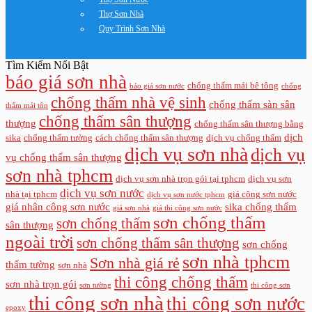
Thợ Sơn Nhà
Quy Trình Sơn Nhà
Tìm Kiếm Nổi Bật
báo giá sơn nhà
chống thấm mái bê tông
báo giá sơn nước
chống
chống thấm nhà vệ sinh
chống thấm sàn sân
thấm mái tôn
chống thấm sân thượng
thượng
chống thấm sân thượng bằng
dịch
sika
chống thấm tường
cách chống thấm sân thượng
dịch vụ chống thấm
dịch vụ sơn nhà
dịch vụ
vụ chống thấm sân thượng
sơn nhà tphcm
dịch vụ sơn nhà trọn gói tại tphcm
dịch vụ sơn
dịch vụ sơn nước
nhà tại tphcm
giá công sơn nước
dịch vụ sơn nước tphcm
giá nhân công sơn nước
sika chống thấm
giá sơn nhà
giá thi công sơn nước
sơn chống thấm
sơn chống thấm
sân thượng
ngoài trời
sơn chống thấm sân thượng
sơn chống
sơn nhà tphcm
Sơn nhà giá rẻ
thấm tường
sơn nhà
thi công chống thấm
sơn nhà trọn gói
sơn tường
thi công sơn
thi công sơn nhà
thi công sơn nước
epoxy