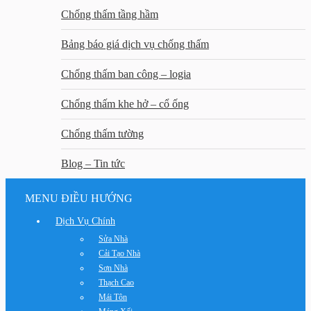
Chống thấm tầng hầm
Bảng báo giá dịch vụ chống thấm
Chống thấm ban công – logia
Chống thấm khe hở – cổ ống
Chống thấm tường
Blog – Tin tức
MENU ĐIỀU HƯỚNG
Dịch Vụ Chính
Sửa Nhà
Cải Tạo Nhà
Sơn Nhà
Thạch Cao
Mái Tôn