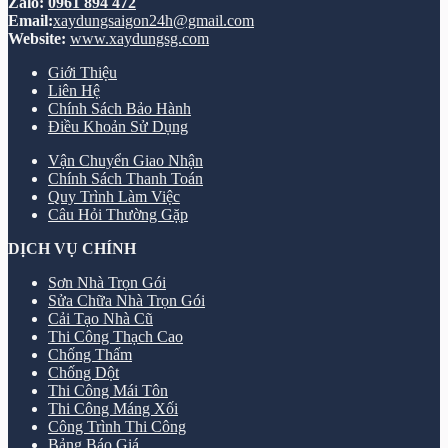
Zalo:
0961 894 472
Email:
xaydungsaigon24h@gmail.com
Website:
www.xaydungsg.com
Giới Thiệu
Liên Hệ
Chính Sách Bảo Hành
Điều Khoản Sử Dụng
Vận Chuyển Giao Nhận
Chính Sách Thanh Toán
Quy Trình Làm Việc
Câu Hỏi Thường Gặp
DỊCH VỤ CHÍNH
Sơn Nhà Trọn Gói
Sửa Chữa Nhà Trọn Gói
Cải Tạo Nhà Cũ
Thi Công Thạch Cao
Chống Thấm
Chống Dột
Thi Công Mái Tôn
Thi Công Máng Xối
Công Trình Thi Công
Bảng Báo Giá