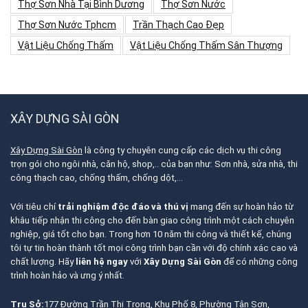
Thợ Sơn Nhà Tại Bình Dương
Thợ Sơn Nước
Thợ Sơn Nước Tphcm
Trần Thạch Cao Đẹp
Vật Liệu Chống Thấm
Vật Liệu Chống Thấm Sân Thượng
XÂY DỰNG SÀI GÒN
Xây Dựng Sài Gòn
là công ty chuyên cung cấp các dịch vụ thi công
trọn gói cho ngôi nhà, căn hộ, shop,.. của bạn như: Sơn nhà, sửa nhà, thi
công thạch cao, chống thấm, chống dột,…
Với tiêu chí
trải nghiệm độc đáo và thú vị
mang đến sự hoàn hảo từ
khâu tiếp nhận thi công cho đến bàn giao công trình một cách chuyên
nghiệp, giá tốt cho bạn. Trong hơn 10 năm thi công và thiết kế, chúng
tôi tự tin hoàn thành tốt mọi công trình bạn cần với độ chính xác cao và
chất lượng. Hãy
liên hệ ngay
với
Xây Dựng Sài Gòn
để có những công
trình hoàn hảo và ưng ý nhất.
Trụ Sở:
177 Đường Trần Thị Trọng, Khu Phố 8, Phường Tân Sơn,