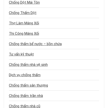
Chống Dột Mái Tôn
Chống Thấm Dột
Thợ Làm Máng Xối
Thi Công Máng Xối
Chống thấm bể nước – bồn chứa
Tư vấn kỹ thuật
Chống thấm nhà vệ sinh
Dịch vụ chống thấm
Chống thấm sân thượng
Chống thấm trần nhà
Chống thấm nhà cũ