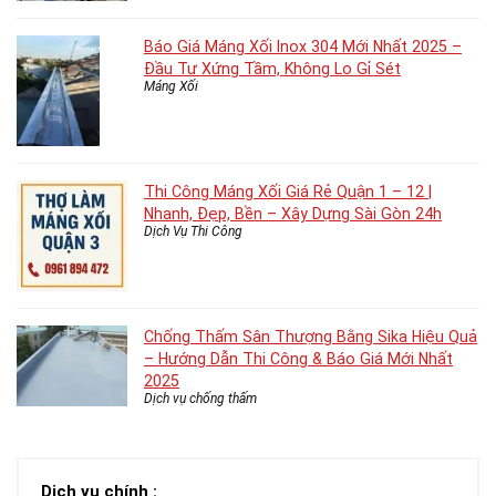
Báo Giá Máng Xối Inox 304 Mới Nhất 2025 –
Đầu Tư Xứng Tầm, Không Lo Gỉ Sét
Máng Xối
Thi Công Máng Xối Giá Rẻ Quận 1 – 12 |
Nhanh, Đẹp, Bền – Xây Dựng Sài Gòn 24h
Dịch Vụ Thi Công
Chống Thấm Sân Thượng Bằng Sika Hiệu Quả
– Hướng Dẫn Thi Công & Báo Giá Mới Nhất
2025
Dịch vụ chống thấm
Dịch vụ chính :