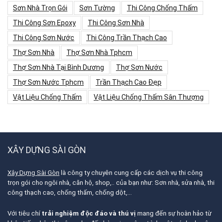
Sơn Nhà Trọn Gói
Sơn Tường
Thi Công Chống Thấm
Thi Công Sơn Epoxy
Thi Công Sơn Nhà
Thi Công Sơn Nước
Thi Công Trần Thạch Cao
Thợ Sơn Nhà
Thợ Sơn Nhà Tphcm
Thợ Sơn Nhà Tại Bình Dương
Thợ Sơn Nước
Thợ Sơn Nước Tphcm
Trần Thạch Cao Đẹp
Vật Liệu Chống Thấm
Vật Liệu Chống Thấm Sân Thượng
XÂY DỰNG SÀI GÒN
Xây Dựng Sài Gòn
là công ty chuyên cung cấp các dịch vụ thi công
trọn gói cho ngôi nhà, căn hộ, shop,.. của bạn như: Sơn nhà, sửa nhà, thi
công thạch cao, chống thấm, chống dột,…
Với tiêu chí
trải nghiệm độc đáo và thú vị
mang đến sự hoàn hảo từ