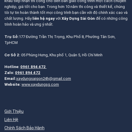
khâu tiếp nhận thi công cho đến bàn giao công trình một cách chuyên
nghiệp, giá tốt cho bạn. Trong hơn 10 năm thi công và thiết kế, chúng
tôi tự tin hoàn thành tốt mọi công trình bạn cần với độ chính xác cao và
chất lượng. Hãy
liên hệ ngay
với
Xây Dựng Sài Gòn
để có những công
trình hoàn hảo và ưng ý nhất.
Trụ Sở:
177 Đường Trần Thị Trọng, Khu Phố 8, Phường Tân Sơn,
TpHCM
Cơ Sở 2:
05 Phùng Hưng, Khu phố 1, Quận 5, Hồ Chí Minh
Hotline:
0961 894 472
Zalo:
0961 894 472
Email:
xaydungsaigon24h@gmail.com
Website:
www.xaydungsg.com
Giới Thiệu
Liên Hệ
Chính Sách Bảo Hành