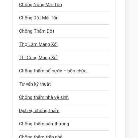
Chống Nóng Mái Tôn
Chống Dột Mái Tôn
Chống Thấm Dột
Thợ Làm Máng Xối
Thi Công Máng Xối
Chống thấm bể nước – bồn chứa
Tư vấn kỹ thuật
Chống thấm nhà vệ sinh
Dịch vụ chống thấm
Chống thấm sân thượng
Chống thấm trần nhà