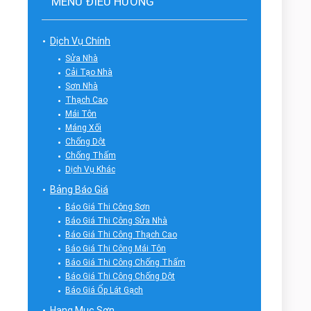
MENU ĐIỀU HƯỚNG
Dịch Vụ Chính
Sửa Nhà
Cải Tạo Nhà
Sơn Nhà
Thạch Cao
Mái Tôn
Máng Xối
Chống Dột
Chống Thấm
Dịch Vụ Khác
Bảng Báo Giá
Báo Giá Thi Công Sơn
Báo Giá Thi Công Sửa Nhà
Báo Giá Thi Công Thạch Cao
Báo Giá Thi Công Mái Tôn
Báo Giá Thi Công Chống Thấm
Báo Giá Thi Công Chống Dột
Báo Giá Ốp Lát Gạch
Hạng Mục Sơn