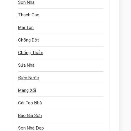
Sơn Nhà
Thạch Cao
Mái Tôn
Chống Dột
Chống Thấm
Sửa Nhà
Điện Nước
Máng Xối
Cải Tạo Nhà
Báo Giá Sơn
Sơn Nhà Đẹp