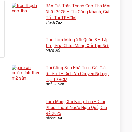
Báo Giá Trần Thạch Cao Thả Mới
Nhất 2025 – Thi Công Nhanh, Giá
Tốt Tại TP.HCM
Thạch Cao
Thợ Làm Máng Xối Quận 3 – Lắp
Đặt, Sửa Chữa Máng Xối Tận Nơi
Máng Xối
Thi Công Sơn Nhà Trọn Gói Giá
Rẻ Số 1– Dịch Vụ Chuyên Nghiệp
Tại TP.HCM
Dịch Vụ Sơn
Làm Máng Xối Bằng Tôn – Giải
Pháp Thoát Nước Hiệu Quả, Giá
Rẻ 2025
Chống Dột