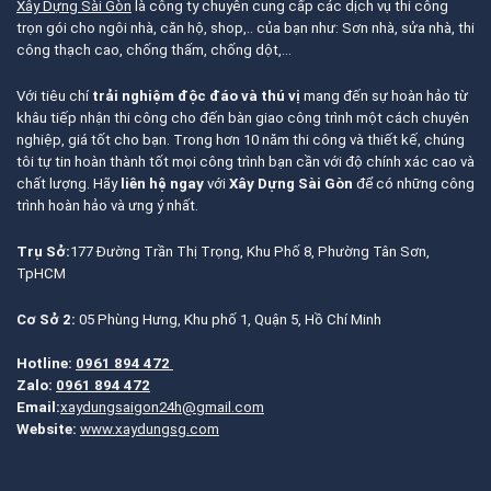
Xây Dựng Sài Gòn
là công ty chuyên cung cấp các dịch vụ thi công
trọn gói cho ngôi nhà, căn hộ, shop,.. của bạn như: Sơn nhà, sửa nhà, thi
công thạch cao, chống thấm, chống dột,…
Với tiêu chí
trải nghiệm độc đáo và thú vị
mang đến sự hoàn hảo từ
khâu tiếp nhận thi công cho đến bàn giao công trình một cách chuyên
nghiệp, giá tốt cho bạn. Trong hơn 10 năm thi công và thiết kế, chúng
tôi tự tin hoàn thành tốt mọi công trình bạn cần với độ chính xác cao và
chất lượng. Hãy
liên hệ ngay
với
Xây Dựng Sài Gòn
để có những công
trình hoàn hảo và ưng ý nhất.
Trụ Sở:
177 Đường Trần Thị Trọng, Khu Phố 8, Phường Tân Sơn,
TpHCM
Cơ Sở 2:
05 Phùng Hưng, Khu phố 1, Quận 5, Hồ Chí Minh
Hotline:
0961 894 472
Zalo:
0961 894 472
Email:
xaydungsaigon24h@gmail.com
Website:
www.xaydungsg.com