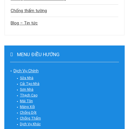
Chống thấm tường
Blog – Tin tức
MENU ĐIỀU HƯỚNG
Dịch Vụ Chính
Sửa Nhà
Cải Tạo Nhà
Sơn Nhà
Thạch Cao
Mái Tôn
Máng Xối
Chống Dột
Chống Thấm
Dịch Vụ Khác