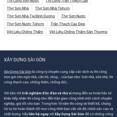
Thi Công Sơn Nước
Thi Công Trần Thạch Cao
Thợ Sơn Nhà
Thợ Sơn Nhà Tphcm
Thợ Sơn Nhà Tại Bình Dương
Thợ Sơn Nước
Thợ Sơn Nước Tphcm
Trần Thạch Cao Đẹp
Vật Liệu Chống Thấm
Vật Liệu Chống Thấm Sân Thượng
XÂY DỰNG SÀI GÒN
Xây Dựng Sài Gòn
là công ty chuyên cung cấp các dịch vụ thi công
trọn gói cho ngôi nhà, căn hộ, shop,.. của bạn như: Sơn nhà, sửa nhà, thi
công thạch cao, chống thấm, chống dột,…
Với tiêu chí
trải nghiệm độc đáo và thú vị
mang đến sự hoàn hảo từ
khâu tiếp nhận thi công cho đến bàn giao công trình một cách chuyên
nghiệp, giá tốt cho bạn. Trong hơn 10 năm thi công và thiết kế, chúng
tôi tự tin hoàn thành tốt mọi công trình bạn cần với độ chính xác cao và
chất lượng. Hãy
liên hệ ngay
với
Xây Dựng Sài Gòn
để có những công