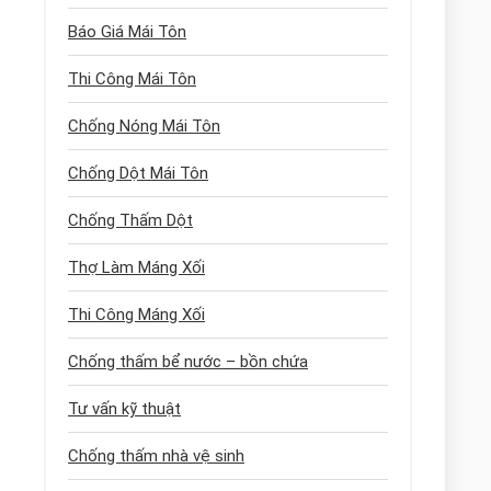
Báo Giá Mái Tôn
Thi Công Mái Tôn
Chống Nóng Mái Tôn
Chống Dột Mái Tôn
Chống Thấm Dột
Thợ Làm Máng Xối
Thi Công Máng Xối
Chống thấm bể nước – bồn chứa
Tư vấn kỹ thuật
Chống thấm nhà vệ sinh