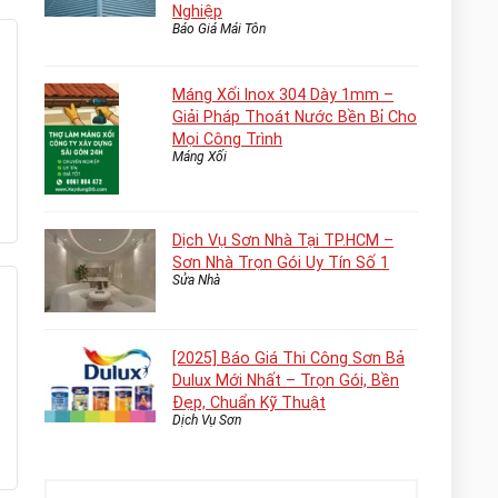
Nghiệp
Báo Giá Mái Tôn
Máng Xối Inox 304 Dày 1mm –
Giải Pháp Thoát Nước Bền Bỉ Cho
Mọi Công Trình
Máng Xối
Dịch Vụ Sơn Nhà Tại TP.HCM –
Sơn Nhà Trọn Gói Uy Tín Số 1
Sửa Nhà
[2025] Báo Giá Thi Công Sơn Bả
Dulux Mới Nhất – Trọn Gói, Bền
Đẹp, Chuẩn Kỹ Thuật
Dịch Vụ Sơn