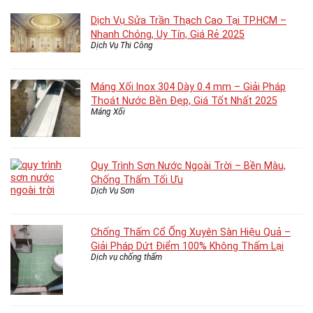
Dịch Vụ Sửa Trần Thạch Cao Tại TP.HCM –
Nhanh Chóng, Uy Tín, Giá Rẻ 2025
Dịch Vụ Thi Công
Máng Xối Inox 304 Dày 0.4 mm – Giải Pháp
Thoát Nước Bền Đẹp, Giá Tốt Nhất 2025
Máng Xối
Quy Trình Sơn Nước Ngoài Trời – Bền Màu,
Chống Thấm Tối Ưu
Dịch Vụ Sơn
Chống Thấm Cổ Ống Xuyên Sàn Hiệu Quả –
Giải Pháp Dứt Điểm 100% Không Thấm Lại
Dịch vụ chống thấm