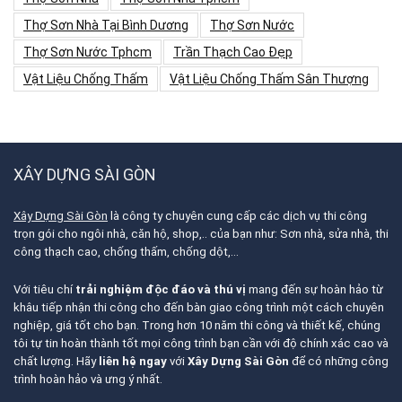
Thợ Sơn Nhà Tại Bình Dương
Thợ Sơn Nước
Thợ Sơn Nước Tphcm
Trần Thạch Cao Đẹp
Vật Liệu Chống Thấm
Vật Liệu Chống Thấm Sân Thượng
XÂY DỰNG SÀI GÒN
Xây Dựng Sài Gòn
là công ty chuyên cung cấp các dịch vụ thi công
trọn gói cho ngôi nhà, căn hộ, shop,.. của bạn như: Sơn nhà, sửa nhà, thi
công thạch cao, chống thấm, chống dột,…
Với tiêu chí
trải nghiệm độc đáo và thú vị
mang đến sự hoàn hảo từ
khâu tiếp nhận thi công cho đến bàn giao công trình một cách chuyên
nghiệp, giá tốt cho bạn. Trong hơn 10 năm thi công và thiết kế, chúng
tôi tự tin hoàn thành tốt mọi công trình bạn cần với độ chính xác cao và
chất lượng. Hãy
liên hệ ngay
với
Xây Dựng Sài Gòn
để có những công
trình hoàn hảo và ưng ý nhất.