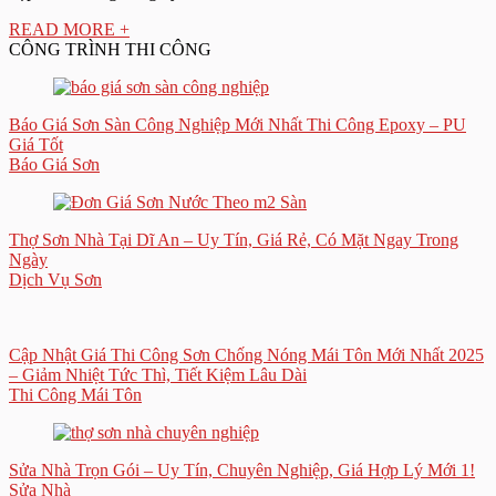
READ MORE +
CÔNG TRÌNH THI CÔNG
Báo Giá Sơn Sàn Công Nghiệp Mới Nhất Thi Công Epoxy – PU
Giá Tốt
Báo Giá Sơn
Thợ Sơn Nhà Tại Dĩ An – Uy Tín, Giá Rẻ, Có Mặt Ngay Trong
Ngày
Dịch Vụ Sơn
Cập Nhật Giá Thi Công Sơn Chống Nóng Mái Tôn Mới Nhất 2025
– Giảm Nhiệt Tức Thì, Tiết Kiệm Lâu Dài
Thi Công Mái Tôn
Sửa Nhà Trọn Gói – Uy Tín, Chuyên Nghiệp, Giá Hợp Lý Mới 1!
Sửa Nhà