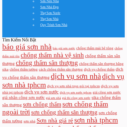
Sơn Nền Nhà
Sơn Nhà Đẹp
Thợ Sơn Nước
Thợ Sơn Nhà
Quy Trình Sơn Nhà
Tìm Kiếm Nổi Bật
báo giá sơn nhà
chống thấm mái bê tông
báo giá sơn nước
chống
chống thấm nhà vệ sinh
chống thấm sàn sân
thấm mái tôn
chống thấm sân thượng
thượng
chống thấm sân thượng bằng
dịch
sika
chống thấm tường
cách chống thấm sân thượng
dịch vụ chống thấm
dịch vụ sơn nhà
dịch vụ
vụ chống thấm sân thượng
sơn nhà tphcm
dịch vụ sơn nhà trọn gói tại tphcm
dịch vụ sơn
dịch vụ sơn nước
nhà tại tphcm
giá công sơn nước
dịch vụ sơn nước tphcm
giá nhân công sơn nước
sika chống thấm
giá sơn nhà
giá thi công sơn nước
sơn chống thấm
sơn chống thấm
sân thượng
ngoài trời
sơn chống thấm sân thượng
sơn chống
sơn nhà tphcm
Sơn nhà giá rẻ
thấm tường
sơn nhà