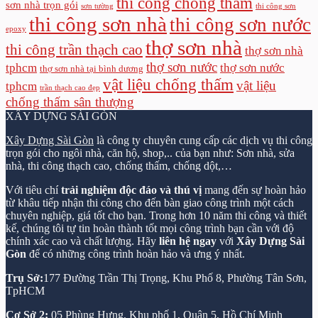
thi công chống thấm
sơn nhà trọn gói
sơn tường
thi công sơn
thi công sơn nhà
thi công sơn nước
epoxy
thợ sơn nhà
thi công trần thạch cao
thợ sơn nhà
thợ sơn nước
tphcm
thợ sơn nước
thợ sơn nhà tại bình dương
vật liệu chống thấm
vật liệu
tphcm
trần thạch cao đẹp
chống thấm sân thượng
XÂY DỰNG SÀI GÒN
Xây Dựng Sài Gòn
là công ty chuyên cung cấp các dịch vụ thi công
trọn gói cho ngôi nhà, căn hộ, shop,.. của bạn như: Sơn nhà, sửa
nhà, thi công thạch cao, chống thấm, chống dột,…
Với tiêu chí
trải nghiệm độc đáo và thú vị
mang đến sự hoàn hảo
từ khâu tiếp nhận thi công cho đến bàn giao công trình một cách
chuyên nghiệp, giá tốt cho bạn. Trong hơn 10 năm thi công và thiết
kế, chúng tôi tự tin hoàn thành tốt mọi công trình bạn cần với độ
chính xác cao và chất lượng. Hãy
liên hệ ngay
với
Xây Dựng Sài
Gòn
để có những công trình hoàn hảo và ưng ý nhất.
Trụ Sở:
177 Đường Trần Thị Trọng, Khu Phố 8, Phường Tân Sơn,
TpHCM
Cơ Sở 2:
05 Phùng Hưng, Khu phố 1, Quận 5, Hồ Chí Minh