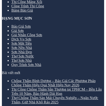
Thi Công Máng Xối
Công Trình Thi Công
Bảng Báo Giá
HẠNG MỤC SƠN
Báo Giá Sơn
Giá Sơn
Giá Nhân Công Sơn
Dịch Vụ Sơn
Sơn Mặt Tiền
Sơn Nền Nhà
Sơn Nhà Đẹp
Thợ Sơn Nước
Thợ Sơn Nhà
Quy Trình Sơn Nhà
Bài viết mới
Chống Thấm Bình Dương – Báo Giá Các Phương Pháp
Chống Thấm Hiệu Quả Nhất Hiện Nay 2026
Thi Công Chống Thấm Sân Thượng tại TPHCM – Bền Lâu
Trên 10 Năm, Bảo Hành Dài Hạn
Thợ Chống Thấm Sàn Mái Chuyên Nghiệp – Ngăn Nước
Thấm, Giữ Nhà Khô Ráo 2025