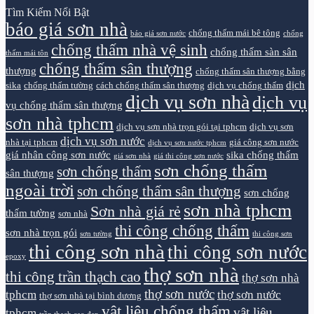
Tìm Kiếm Nổi Bật
báo giá sơn nhà
chống thấm mái bê tông
báo giá sơn nước
chống
chống thấm nhà vệ sinh
chống thấm sàn sân
thấm mái tôn
chống thấm sân thượng
thượng
chống thấm sân thượng bằng
dịch
sika
chống thấm tường
cách chống thấm sân thượng
dịch vụ chống thấm
dịch vụ sơn nhà
dịch vụ
vụ chống thấm sân thượng
sơn nhà tphcm
dịch vụ sơn nhà trọn gói tại tphcm
dịch vụ sơn
dịch vụ sơn nước
nhà tại tphcm
giá công sơn nước
dịch vụ sơn nước tphcm
giá nhân công sơn nước
sika chống thấm
giá sơn nhà
giá thi công sơn nước
sơn chống thấm
sơn chống thấm
sân thượng
ngoài trời
sơn chống thấm sân thượng
sơn chống
sơn nhà tphcm
Sơn nhà giá rẻ
thấm tường
sơn nhà
thi công chống thấm
sơn nhà trọn gói
sơn tường
thi công sơn
thi công sơn nhà
thi công sơn nước
epoxy
thợ sơn nhà
thi công trần thạch cao
thợ sơn nhà
thợ sơn nước
tphcm
thợ sơn nước
thợ sơn nhà tại bình dương
vật liệu chống thấm
vật liệu
tphcm