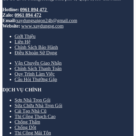
Hotline:
0961 894 472
Zalo:
0961 894 472
Email:
xaydungsaigon24h@gmail.com
Website:
www.xaydungsg.com
Giới Thiệu
Liên Hệ
Chính Sách Bảo Hành
Điều Khoản Sử Dụng
Vận Chuyển Giao Nhận
Chính Sách Thanh Toán
Quy Trình Làm Việc
Câu Hỏi Thường Gặp
DỊCH VỤ CHÍNH
Sơn Nhà Trọn Gói
Sửa Chữa Nhà Trọn Gói
Cải Tạo Nhà Cũ
Thi Công Thạch Cao
Chống Thấm
Chống Dột
Thi Công Mái Tôn