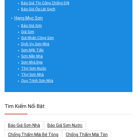
Báo Giá Thi Công Chống Dột
Báo Giá Ốp Lát Gạch
Hạng Mục Sơn
Báo Giá Sơn
Giá Sơn
Giá Nhân Công Sơn
Dịch Vụ Sơn Nhà
Sơn Mặt Tiền
Sơn Nền Nhà
Sơn Nhà Đẹp
Thợ Sơn Nước
Thợ Sơn Nhà
Quy Trình Sơn Nhà
Tìm Kiếm Nổi Bật
Báo Giá Sơn Nhà
Báo Giá Sơn Nước
Chống Thấm Mái Bê Tông
Chống Thấm Mái Tôn