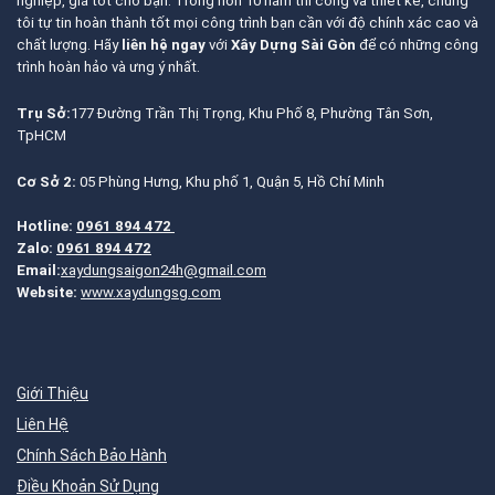
nghiệp, giá tốt cho bạn. Trong hơn 10 năm thi công và thiết kế, chúng
tôi tự tin hoàn thành tốt mọi công trình bạn cần với độ chính xác cao và
chất lượng. Hãy
liên hệ ngay
với
Xây Dựng Sài Gòn
để có những công
trình hoàn hảo và ưng ý nhất.
Trụ Sở:
177 Đường Trần Thị Trọng, Khu Phố 8, Phường Tân Sơn,
TpHCM
Cơ Sở 2:
05 Phùng Hưng, Khu phố 1, Quận 5, Hồ Chí Minh
Hotline:
0961 894 472
Zalo:
0961 894 472
Email:
xaydungsaigon24h@gmail.com
Website:
www.xaydungsg.com
Giới Thiệu
Liên Hệ
Chính Sách Bảo Hành
Điều Khoản Sử Dụng