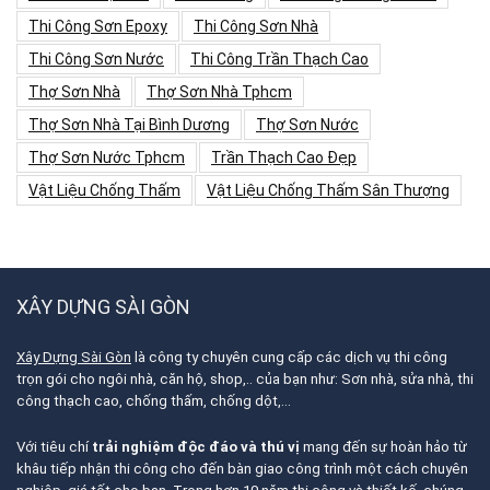
Thi Công Sơn Epoxy
Thi Công Sơn Nhà
Thi Công Sơn Nước
Thi Công Trần Thạch Cao
Thợ Sơn Nhà
Thợ Sơn Nhà Tphcm
Thợ Sơn Nhà Tại Bình Dương
Thợ Sơn Nước
Thợ Sơn Nước Tphcm
Trần Thạch Cao Đẹp
Vật Liệu Chống Thấm
Vật Liệu Chống Thấm Sân Thượng
XÂY DỰNG SÀI GÒN
Xây Dựng Sài Gòn
là công ty chuyên cung cấp các dịch vụ thi công
trọn gói cho ngôi nhà, căn hộ, shop,.. của bạn như: Sơn nhà, sửa nhà, thi
công thạch cao, chống thấm, chống dột,…
Với tiêu chí
trải nghiệm độc đáo và thú vị
mang đến sự hoàn hảo từ
khâu tiếp nhận thi công cho đến bàn giao công trình một cách chuyên