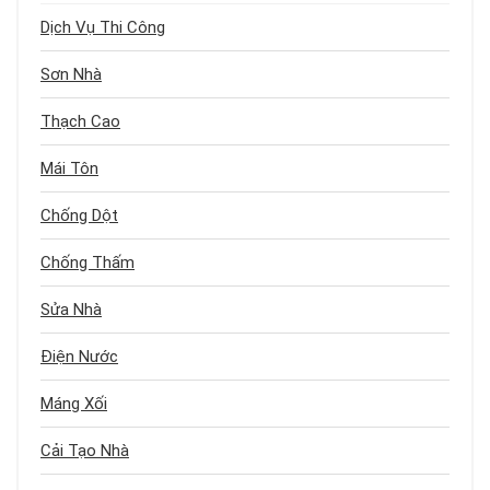
Dịch Vụ Thi Công
Sơn Nhà
Thạch Cao
Mái Tôn
Chống Dột
Chống Thấm
Sửa Nhà
Điện Nước
Máng Xối
Cải Tạo Nhà