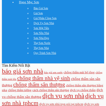
Hạng Mục Sơn
Báo Giá Sơn
Giá Sơn
Giá Nhân Công Sơn
Dịch Vụ Sơn Nhà
Sơn Mặt Tiền
Sơn Nền Nhà
Sơn Nhà Đẹp
Thợ Sơn Nước
Thợ Sơn Nhà
Quy Trình Sơn Nhà
Tìm Kiếm Nổi Bật
báo giá sơn nhà
chống thấm mái bê tông
báo giá sơn nước
chống
chống thấm nhà vệ sinh
chống thấm sàn sân
thấm mái tôn
chống thấm sân thượng
thượng
chống thấm sân thượng bằng
dịch
sika
chống thấm tường
cách chống thấm sân thượng
dịch vụ chống thấm
dịch vụ sơn nhà
dịch vụ
vụ chống thấm sân thượng
sơn nhà tphcm
dịch vụ sơn nhà trọn gói tại tphcm
dịch vụ sơn