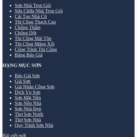
Sơn Nhà Trọn Gói
Sửa Chữa Nhà Trọn Gói
Cải Tạo Nhà Cũ
Thi Công Thạch Cao
Chống Thấm
Chống Dột
Thi Công Mái Tôn
Thi Công Máng Xối
Công Trình Thi Công
Bảng Báo Giá
HẠNG MỤC SƠN
Báo Giá Sơn
Giá Sơn
Giá Nhân Công Sơn
Dịch Vụ Sơn
Sơn Mặt Tiền
Sơn Nền Nhà
Sơn Nhà Đẹp
Thợ Sơn Nước
Thợ Sơn Nhà
Quy Trình Sơn Nhà
Bài viết mới