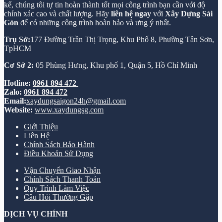
kế, chúng tôi tự tin hoàn thành tốt mọi công trình bạn cần với độ
chính xác cao và chất lượng. Hãy
liên hệ ngay
với
Xây Dựng Sài
Gòn
để có những công trình hoàn hảo và ưng ý nhất.
Trụ Sở:
177 Đường Trần Thị Trọng, Khu Phố 8, Phường Tân Sơn,
TpHCM
Cơ Sở 2:
05 Phùng Hưng, Khu phố 1, Quận 5, Hồ Chí Minh
Hotline:
0961 894 472
Zalo:
0961 894 472
Email:
xaydungsaigon24h@gmail.com
Website:
www.xaydungsg.com
Giới Thiệu
Liên Hệ
Chính Sách Bảo Hành
Điều Khoản Sử Dụng
Vận Chuyển Giao Nhận
Chính Sách Thanh Toán
Quy Trình Làm Việc
Câu Hỏi Thường Gặp
DỊCH VỤ CHÍNH