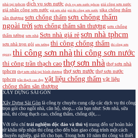
dịch vụ sơn nước
nhà tại tphcm
giá công sơn nước
dịch vụ sơn nước tphcm
giá nhân công sơn nước
sika chống thấm
giá sơn nhà
giá thi công sơn nước
sơn chống thấm
sơn chống thấm
sân thượng
ngoài trời
sơn chống thấm sân thượng
sơn chống
sơn nhà tphcm
Sơn nhà giá rẻ
thấm tường
sơn nhà
thi công chống thấm
sơn nhà trọn gói
sơn tường
thi công sơn
thi công sơn nhà
thi công sơn nước
epoxy
thợ sơn nhà
thi công trần thạch cao
thợ sơn nhà
thợ sơn nước
tphcm
thợ sơn nước
thợ sơn nhà tại bình dương
vật liệu chống thấm
vật liệu
tphcm
trần thạch cao đẹp
chống thấm sân thượng
XÂY DỰNG SÀI GÒN
Xây Dựng Sài Gòn
là công ty chuyên cung cấp các dịch vụ thi công
trọn gói cho ngôi nhà, căn hộ, shop,.. của bạn như: Sơn nhà, sửa
nhà, thi công thạch cao, chống thấm, chống dột,…
Với tiêu chí
trải nghiệm độc đáo và thú vị
mang đến sự hoàn hảo
từ khâu tiếp nhận thi công cho đến bàn giao công trình một cách
chuyên nghiệp, giá tốt cho bạn. Trong hơn 10 năm thi công và thiết