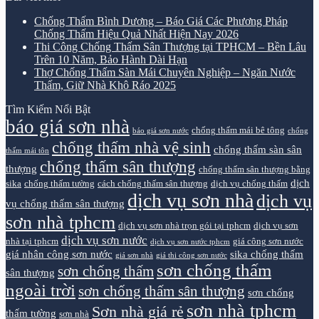
Chống Thấm Bình Dương – Báo Giá Các Phương Pháp
Chống Thấm Hiệu Quả Nhất Hiện Nay 2026
Thi Công Chống Thấm Sân Thượng tại TPHCM – Bền Lâu
Trên 10 Năm, Bảo Hành Dài Hạn
Thợ Chống Thấm Sàn Mái Chuyên Nghiệp – Ngăn Nước
Thấm, Giữ Nhà Khô Ráo 2025
Tìm Kiếm Nổi Bật
báo giá sơn nhà
chống thấm mái bê tông
báo giá sơn nước
chống
chống thấm nhà vệ sinh
chống thấm sàn sân
thấm mái tôn
chống thấm sân thượng
thượng
chống thấm sân thượng bằng
dịch
sika
chống thấm tường
cách chống thấm sân thượng
dịch vụ chống thấm
dịch vụ sơn nhà
dịch vụ
vụ chống thấm sân thượng
sơn nhà tphcm
dịch vụ sơn nhà trọn gói tại tphcm
dịch vụ sơn
dịch vụ sơn nước
nhà tại tphcm
giá công sơn nước
dịch vụ sơn nước tphcm
giá nhân công sơn nước
sika chống thấm
giá sơn nhà
giá thi công sơn nước
sơn chống thấm
sơn chống thấm
sân thượng
ngoài trời
sơn chống thấm sân thượng
sơn chống
sơn nhà tphcm
Sơn nhà giá rẻ
thấm tường
sơn nhà