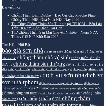
Bài viết mới
Chống Thấm Bình Dương – Báo Giá Các Phương Pháp
Chống Thấm Hiệu Quả Nhất Hiện Nay 2026
Thi Công Chống Thấm Sân Thượng tại TPHCM – Bền Lâu
Trên 10 Năm, Bảo Hành Dài Hạn
Thợ Chống Thấm Sàn Mái Chuyên Nghiệp – Ngăn Nước
Thấm, Giữ Nhà Khô Ráo 2025
Tìm Kiếm Nổi Bật
báo giá sơn nhà
chống thấm mái bê tông
báo giá sơn nước
chống
chống thấm nhà vệ sinh
chống thấm sàn sân
thấm mái tôn
chống thấm sân thượng
thượng
chống thấm sân thượng bằng
dịch
sika
chống thấm tường
cách chống thấm sân thượng
dịch vụ chống thấm
dịch vụ sơn nhà
dịch vụ
vụ chống thấm sân thượng
sơn nhà tphcm
dịch vụ sơn nhà trọn gói tại tphcm
dịch vụ sơn
dịch vụ sơn nước
nhà tại tphcm
giá công sơn nước
dịch vụ sơn nước tphcm
giá nhân công sơn nước
sika chống thấm
giá sơn nhà
giá thi công sơn nước
sơn chống thấm
sơn chống thấm
sân thượng
ngoài trời
sơn chống thấm sân thượng
sơn chống