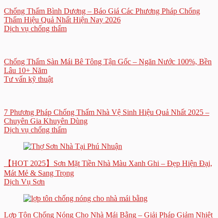
Chống Thấm Bình Dương – Báo Giá Các Phương Pháp Chống
Thấm Hiệu Quả Nhất Hiện Nay 2026
Dịch vụ chống thấm
Chống Thấm Sàn Mái Bê Tông Tận Gốc – Ngăn Nước 100%, Bền
Lâu 10+ Năm
Tư vấn kỹ thuật
7 Phương Pháp Chống Thấm Nhà Vệ Sinh Hiệu Quả Nhất 2025 –
Chuyên Gia Khuyên Dùng
Dịch vụ chống thấm
【HOT 2025】Sơn Mặt Tiền Nhà Màu Xanh Ghi – Đẹp Hiện Đại,
Mát Mẻ & Sang Trọng
Dịch Vụ Sơn
Lợp Tôn Chống Nóng Cho Nhà Mái Bằng – Giải Pháp Giảm Nhiệt