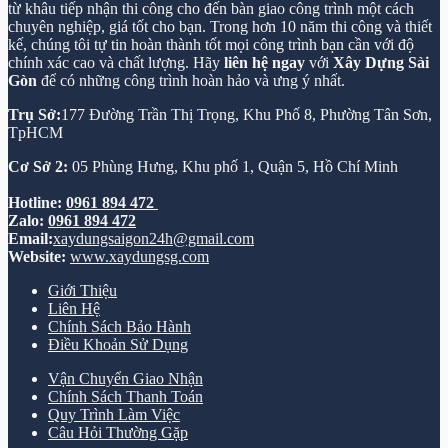
từ khâu tiếp nhận thi công cho đến bàn giao công trình một cách
chuyên nghiệp, giá tốt cho bạn. Trong hơn 10 năm thi công và thiết
kế, chúng tôi tự tin hoàn thành tốt mọi công trình bạn cần với độ
chính xác cao và chất lượng. Hãy
liên hệ ngay
với
Xây Dựng Sài
Gòn
để có những công trình hoàn hảo và ưng ý nhất.
Trụ Sở:
177 Đường Trần Thị Trọng, Khu Phố 8, Phường Tân Sơn,
TpHCM
Cơ Sở 2:
05 Phùng Hưng, Khu phố 1, Quận 5, Hồ Chí Minh
Hotline:
0961 894 472
Zalo:
0961 894 472
Email:
xaydungsaigon24h@gmail.com
Website:
www.xaydungsg.com
Giới Thiệu
Liên Hệ
Chính Sách Bảo Hành
Điều Khoản Sử Dụng
Vận Chuyển Giao Nhận
Chính Sách Thanh Toán
Quy Trình Làm Việc
Câu Hỏi Thường Gặp