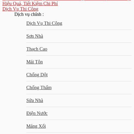
Hiệu Quả, Tiết Kiệm Chi Phí
Dịch Vụ Thi Công
Dịch vụ chính :
Dịch Vụ Thi Công
Sơn Nhà
Thạch Cao
Mái Tôn
Chống Dột
Chống Thấm
Sửa Nhà
Điện Nước
Máng Xối