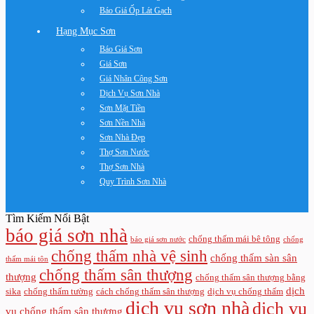
Báo Giá Ốp Lát Gạch
Hạng Mục Sơn
Báo Giá Sơn
Giá Sơn
Giá Nhân Công Sơn
Dịch Vụ Sơn Nhà
Sơn Mặt Tiền
Sơn Nền Nhà
Sơn Nhà Đẹp
Thợ Sơn Nước
Thợ Sơn Nhà
Quy Trình Sơn Nhà
Tìm Kiếm Nổi Bật
báo giá sơn nhà
chống thấm mái bê tông
báo giá sơn nước
chống
chống thấm nhà vệ sinh
chống thấm sàn sân
thấm mái tôn
chống thấm sân thượng
thượng
chống thấm sân thượng bằng
dịch
sika
chống thấm tường
cách chống thấm sân thượng
dịch vụ chống thấm
dịch vụ sơn nhà
dịch vụ
vụ chống thấm sân thượng