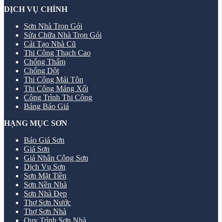
DỊCH VỤ CHÍNH
Sơn Nhà Trọn Gói
Sửa Chữa Nhà Trọn Gói
Cải Tạo Nhà Cũ
Thi Công Thạch Cao
Chống Thấm
Chống Dột
Thi Công Mái Tôn
Thi Công Máng Xối
Công Trình Thi Công
Bảng Báo Giá
HẠNG MỤC SƠN
Báo Giá Sơn
Giá Sơn
Giá Nhân Công Sơn
Dịch Vụ Sơn
Sơn Mặt Tiền
Sơn Nền Nhà
Sơn Nhà Đẹp
Thợ Sơn Nước
Thợ Sơn Nhà
Quy Trình Sơn Nhà