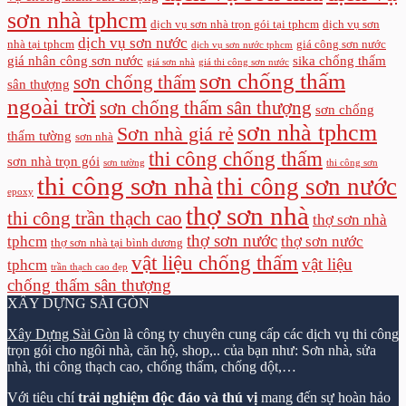
sơn nhà tphcm
dịch vụ sơn nhà trọn gói tại tphcm
dịch vụ sơn
dịch vụ sơn nước
nhà tại tphcm
giá công sơn nước
dịch vụ sơn nước tphcm
giá nhân công sơn nước
sika chống thấm
giá sơn nhà
giá thi công sơn nước
sơn chống thấm
sơn chống thấm
sân thượng
ngoài trời
sơn chống thấm sân thượng
sơn chống
sơn nhà tphcm
Sơn nhà giá rẻ
thấm tường
sơn nhà
thi công chống thấm
sơn nhà trọn gói
sơn tường
thi công sơn
thi công sơn nhà
thi công sơn nước
epoxy
thợ sơn nhà
thi công trần thạch cao
thợ sơn nhà
thợ sơn nước
tphcm
thợ sơn nước
thợ sơn nhà tại bình dương
vật liệu chống thấm
vật liệu
tphcm
trần thạch cao đẹp
chống thấm sân thượng
XÂY DỰNG SÀI GÒN
Xây Dựng Sài Gòn
là công ty chuyên cung cấp các dịch vụ thi công
trọn gói cho ngôi nhà, căn hộ, shop,.. của bạn như: Sơn nhà, sửa
nhà, thi công thạch cao, chống thấm, chống dột,…
Với tiêu chí
trải nghiệm độc đáo và thú vị
mang đến sự hoàn hảo